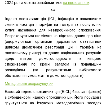
2024 роки можна ознайомитися
за посиланням
.
***
Індекс споживчих цін (ІСЦ, інфляція) є показником
зміни в часі цін і тарифів на товари та послуги, які
купує населення для невиробничого споживання.
Розраховується щомісяця на підставі даних про ціни
(одержуються органами державної статистики
шляхом щомісячної реєстрації цін і тарифів на
споживчому ринку) та даних національних рахунків
щодо витрат домогосподарств на кінцеве
споживання по країні загалом із подальшим
розподілом (за результатами вибіркового
обстеження умов життя домогосподарств).
Методологія розрахунку >>
Базовий індекс споживчих цін (БІСЦ, базова інфляція)
є субіндексом індексу споживчих цін. Його побудова
ґрунтується на існуючих методологічних засадах