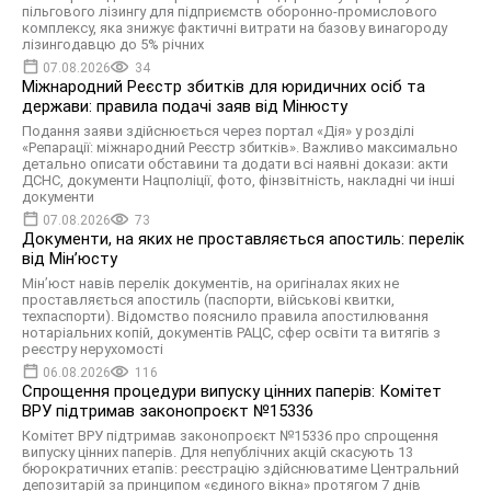
пільгового лізингу для підприємств оборонно-промислового
комплексу, яка знижує фактичні витрати на базову винагороду
лізингодавцю до 5% річних
07.08.2026
34
Міжнародний Реєстр збитків для юридичних осіб та
держави: правила подачі заяв від Мінюсту
Подання заяви здійснюється через портал «Дія» у розділі
«Репарації: міжнародний Реєстр збитків». Важливо максимально
детально описати обставини та додати всі наявні докази: акти
ДСНС, документи Нацполіції, фото, фінзвітність, накладні чи інші
документи
07.08.2026
73
Документи, на яких не проставляється апостиль: перелік
від Мін’юсту
Мін’юст навів перелік документів, на оригіналах яких не
проставляється апостиль (паспорти, військові квитки,
техпаспорти). Відомство пояснило правила апостилювання
нотаріальних копій, документів РАЦС, сфер освіти та витягів з
реєстру нерухомості
06.08.2026
116
Спрощення процедури випуску цінних паперів: Комітет
ВРУ підтримав законопроєкт №15336
Комітет ВРУ підтримав законопроєкт №15336 про спрощення
випуску цінних паперів. Для непублічних акцій скасують 13
бюрократичних етапів: реєстрацію здійснюватиме Центральний
депозитарій за принципом «єдиного вікна» протягом 7 днів