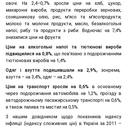
овочі. На 2,4–0,7% зросли ціни на хліб, цукор,
макаронні вироби, продукти переробки зернових,
соняшникову олію, рис, м'ясо та м'ясопродукти,
молоко та молочні продукти, масло, безалкогольні
напої, рибу та продукти з риби. Водночас на 7,4%
знизилися ціни на фрукти.
Ціни на алкогольні напої та тютюнові вироби
підвищилися на 0,8%
, що пов’язано з подорожчанням
тютюнових виробів на 1,4%.
Одяг і взуття подешевшали на 2,9%,
зокрема,
взуття – на 3,4%, одяг – на 2,4%.
Ціни на транспорт зросли на 0,6%
в основному
через подорожчання автомобілів на 1,2%, проїзду в
автодорожньому пасажирському транспорті на 0,6%,
а також палива та мастил на 0,5%.
З нашим довідником щодо показників індексу
інфляції (індексу споживчих цін) в Україні за 2011 –