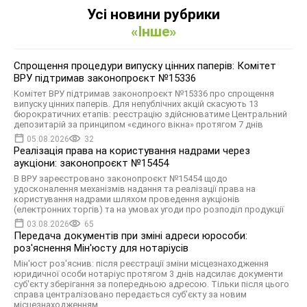
Усі новини рубрики
«Інше»
Спрощення процедури випуску цінних паперів: Комітет
ВРУ підтримав законопроєкт №15336
Комітет ВРУ підтримав законопроєкт №15336 про спрощення
випуску цінних паперів. Для непублічних акцій скасують 13
бюрократичних етапів: реєстрацію здійснюватиме Центральний
депозитарій за принципом «єдиного вікна» протягом 7 днів
05.08.2026
32
Реалізація права на користування надрами через
аукціони: законопроєкт №15454
В ВРУ зареєстровано законопроєкт №15454 щодо
удосконалення механізмів надання та реалізації права на
користування надрами шляхом проведення аукціонів
(електронних торгів) та на умовах угоди про розподіл продукції
03.08.2026
65
Передача документів при зміні адреси юрособи:
роз'яснення Мін'юсту для нотаріусів
Мін'юст роз'яснив: після реєстрації зміни місцезнаходження
юридичної особи нотаріус протягом 3 днів надсилає документи
суб'єкту зберігання за попередньою адресою. Тільки після цього
справа централізовано передається суб’єкту за новим
місцезнаходженням