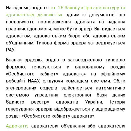
Нагадаємо, згідно зі
ст. 26 Закону «Про адвокатуру та
адвокатську діяльність»
одним із документів, що
посвідчують повноваження адвоката на надання
правничої допомоги, може бути ордер. Він видається
адвокатом, адвокатським бюро або адвокатським
об’єднанням. Типова форма ордера затверджується
РАУ.
Бланки ордерів, згідно із затвердженою типовою
формою, генеруються у відповідному розділі
«Особистого кабінету адвоката» на офіційному
вебсайті НААУ, слідуючи командам системи. Облік
згенерованих ордерів здійснюється автоматично
системою управління електронної бази даних
Єдиного реєстру адвокатів України. Історія
генерування ордерів відображається у відповідному
розділі «Особистого кабінету адвоката».
Адвокати
, адвокатські об’єднання або адвокатські