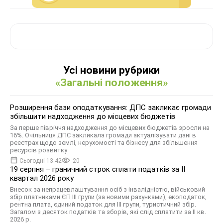
Усі новини рубрики
«Загальні положення»
Розширення бази оподаткування: ДПС закликає громади
збільшити надходження до місцевих бюджетів
За перше півріччя надходження до місцевих бюджетів зросли на
16%. Очільниця ДПС закликала громади актуалізувати дані в
реєстрах щодо землі, нерухомості та бізнесу для збільшення
ресурсів розвитку
Сьогодні 13:42
20
19 серпня – граничний строк сплати податків за ІI
квартал 2026 року
Внесок за непрацевлаштування осіб з інвалідністю, військовий
збір платниками ЄП ІІІ групи (за новими рахунками), екоподаток,
рентна плата, єдиний податок для III групи, туристичний збір.
Загалом з десяток податків та зборів, які слід сплатити за ІI кв.
2026 р.