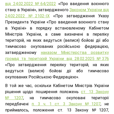
від 24.02.2022 №64/2022
«Про введення воєнного
стану в Україні», затвердженого
Законом України від
24.02.2022 №2102-ІХ
«Про затвердження Указу
Президента України «Про введення воєнного стану
в Україні» в порядку встановленому Кабінетом
Міністрів України, а саме визначені в переліку
територій, на яких ведуться (велися) бойові дії або
тимчасово окупованих російською федерацією,
затвердженому
наказом Міністерства розвитку
громад та територій України від 28.02.2025 №376
«Про затвердження переліку територій, на яких
ведуться (велися) бойові дії або тимчасово
окупованих Російською Федерацією».
В той же час, оскільки Кабінетом Міністрів України
рішення щодо поширення положень
ст. 13 Закону
№1207
, на тимчасово окуповані території
передбачені
п. 3 ч. 1 ст. 3 Закону №1207
, не
приймалось, положення ст. 13 Закону №1207,