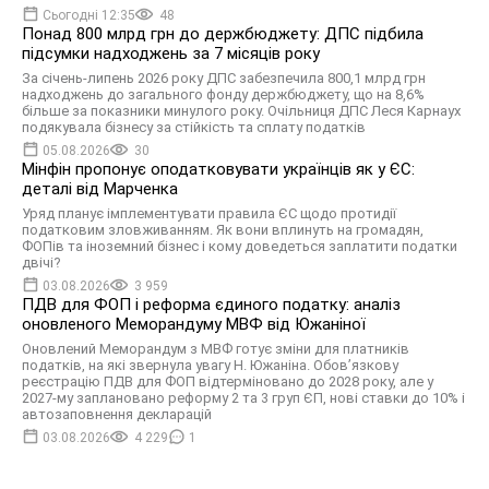
Сьогодні 12:35
48
Понад 800 млрд грн до держбюджету: ДПС підбила
підсумки надходжень за 7 місяців року
За січень-липень 2026 року ДПС забезпечила 800,1 млрд грн
надходжень до загального фонду держбюджету, що на 8,6%
більше за показники минулого року. Очільниця ДПС Леся Карнаух
подякувала бізнесу за стійкість та сплату податків
05.08.2026
30
Мінфін пропонує оподатковувати українців як у ЄС:
деталі від Марченка
Уряд планує імплементувати правила ЄС щодо протидії
податковим зловживанням. Як вони вплинуть на громадян,
ФОПів та іноземний бізнес і кому доведеться заплатити податки
двічі?
03.08.2026
3 959
ПДВ для ФОП і реформа єдиного податку: аналіз
оновленого Меморандуму МВФ від Южаніної
Оновлений Меморандум з МВФ готує зміни для платників
податків, на які звернула увагу Н. Южаніна. Обов’язкову
реєстрацію ПДВ для ФОП відтерміновано до 2028 року, але у
2027-му заплановано реформу 2 та 3 груп ЄП, нові ставки до 10% і
автозаповнення декларацій
03.08.2026
4 229
1