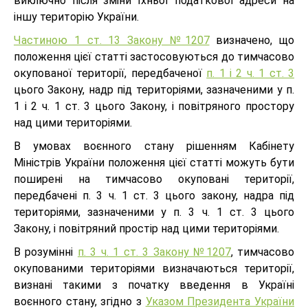
виключно після зміни їхньої податкової адреси на
іншу територію України.
Частиною 1 ст. 13 Закону №1207
визначено, що
положення цієї статті застосовуються до тимчасово
окупованої території, передбаченої
п. 1 і 2 ч. 1 ст. 3
цього Закону, надр під територіями, зазначеними у п.
1 і 2 ч. 1 ст. 3 цього Закону, і повітряного простору
над цими територіями.
В умовах воєнного стану рішенням Кабінету
Міністрів України положення цієї статті можуть бути
поширені на тимчасово окуповані території,
передбачені п. 3 ч. 1 ст. 3 цього закону, надра під
територіями, зазначеними у п. 3 ч. 1 ст. 3 цього
Закону, і повітряний простір над цими територіями.
В розумінні
п. 3 ч. 1 ст. 3 Закону №1207
, тимчасово
окупованими територіями визначаються території,
визнані такими з початку введення в Україні
воєнного стану, згідно з
Указом Президента України