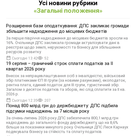
Усі новини рубрики
«Загальні положення»
Розширення бази оподаткування: ДПС закликає громади
збільшити надходження до місцевих бюджетів
За перше півріччя надходження до місцевих бюджетів зросли на
16%. Очільниця ДПС закликала громади актуалізувати дані в
реєстрах щодо землі, нерухомості та бізнесу для збільшення
ресурсів розвитку
Сьогодні 13:42
52
19 серпня – граничний строк сплати податків за ІI
квартал 2026 року
Внесок за непрацевлаштування осіб з інвалідністю, військовий
збір платниками ЄП ІІІ групи (за новими рахунками), екоподаток,
рентна плата, єдиний податок для III групи, туристичний збір.
Загалом з десяток податків та зборів, які слід сплатити за ІI кв.
2026 р.
Сьогодні 12:35
207
Понад 800 млрд грн до держбюджету: ДПС підбила
підсумки надходжень за 7 місяців року
За січень-липень 2026 року ДПС забезпечила 800,1 млрд грн
надходжень до загального фонду держбюджету, що на 8,6%
більше за показники минулого року. Очільниця ДПС Леся Карнаух
подякувала бізнесу за стійкість та сплату податків