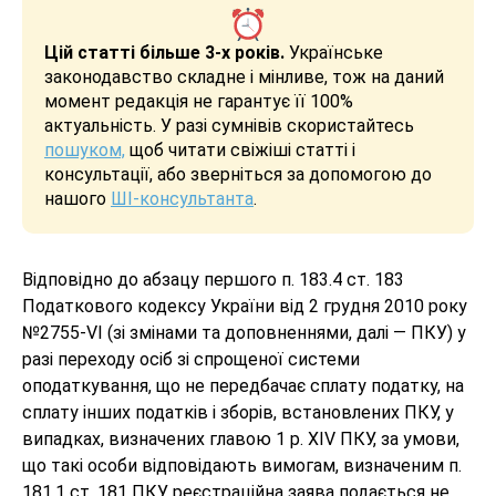
Цій статті більше 3-х років.
Українське
законодавство складне і мінливе, тож на даний
момент редакція не гарантує її 100%
актуальність. У разі сумнівів скористайтесь
пошуком,
щоб читати свіжіші статті і
консультації, або зверніться за допомогою до
нашого
ШІ-консультанта
.
Відповідно до абзацу першого п. 183.4 ст. 183
Податкового кодексу України від 2 грудня 2010 року
№2755-VI (зі змінами та доповненнями, далі — ПКУ) у
разі переходу осіб зі спрощеної системи
оподаткування, що не передбачає сплату податку, на
сплату інших податків і зборів, встановлених ПКУ, у
випадках, визначених главою 1 р. XIV ПКУ, за умови,
що такі особи відповідають вимогам, визначеним п.
181.1 ст. 181 ПКУ, реєстраційна заява подається не