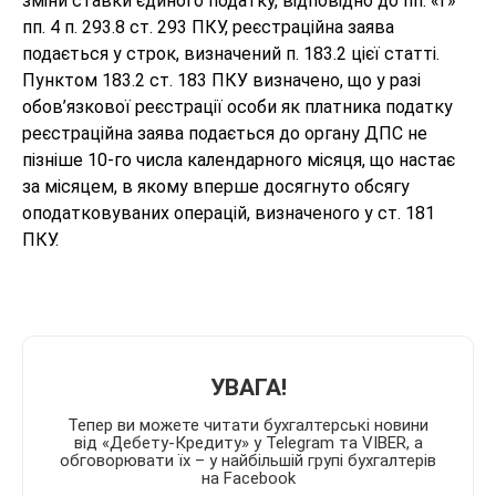
зміни ставки єдиного податку, відповідно до пп. «г»
пп. 4 п. 293.8 ст. 293 ПКУ, реєстраційна заява
подається у строк, визначений п. 183.2 цієї статті.
Пунктом 183.2 ст. 183 ПКУ визначено, що у разі
обов’язкової реєстрації особи як платника податку
реєстраційна заява подається до органу ДПС не
пізніше 10-го числа календарного місяця, що настає
за місяцем, в якому вперше досягнуто обсягу
оподатковуваних операцій, визначеного у ст. 181
ПКУ.
УВАГА!
Тепер ви можете читати бухгалтерські новини
від «Дебету-Кредиту» у Telegram та VIBER, а
обговорювати їх – у найбільшій групі бухгалтерів
на Facebook