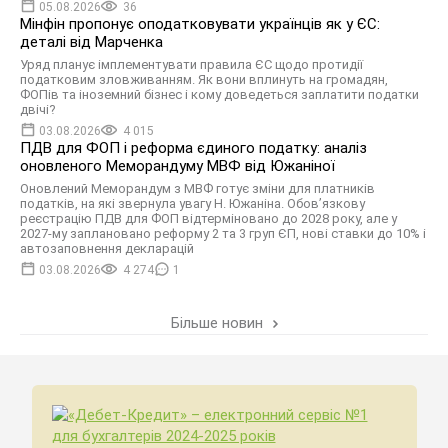
05.08.2026
36
Мінфін пропонує оподатковувати українців як у ЄС:
деталі від Марченка
Уряд планує імплементувати правила ЄС щодо протидії
податковим зловживанням. Як вони вплинуть на громадян,
ФОПів та іноземний бізнес і кому доведеться заплатити податки
двічі?
03.08.2026
4 015
ПДВ для ФОП і реформа єдиного податку: аналіз
оновленого Меморандуму МВФ від Южаніної
Оновлений Меморандум з МВФ готує зміни для платників
податків, на які звернула увагу Н. Южаніна. Обов’язкову
реєстрацію ПДВ для ФОП відтерміновано до 2028 року, але у
2027-му заплановано реформу 2 та 3 груп ЄП, нові ставки до 10% і
автозаповнення декларацій
03.08.2026
4 274
1
Більше новин