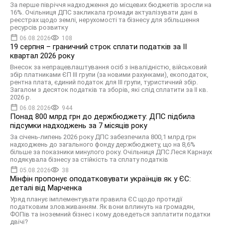
За перше півріччя надходження до місцевих бюджетів зросли на
16%. Очільниця ДПС закликала громади актуалізувати дані в
реєстрах щодо землі, нерухомості та бізнесу для збільшення
ресурсів розвитку
06.08.2026
108
19 серпня – граничний строк сплати податків за ІI
квартал 2026 року
Внесок за непрацевлаштування осіб з інвалідністю, військовий
збір платниками ЄП ІІІ групи (за новими рахунками), екоподаток,
рентна плата, єдиний податок для III групи, туристичний збір.
Загалом з десяток податків та зборів, які слід сплатити за ІI кв.
2026 р.
06.08.2026
944
Понад 800 млрд грн до держбюджету: ДПС підбила
підсумки надходжень за 7 місяців року
За січень-липень 2026 року ДПС забезпечила 800,1 млрд грн
надходжень до загального фонду держбюджету, що на 8,6%
більше за показники минулого року. Очільниця ДПС Леся Карнаух
подякувала бізнесу за стійкість та сплату податків
05.08.2026
38
Мінфін пропонує оподатковувати українців як у ЄС:
деталі від Марченка
Уряд планує імплементувати правила ЄС щодо протидії
податковим зловживанням. Як вони вплинуть на громадян,
ФОПів та іноземний бізнес і кому доведеться заплатити податки
двічі?