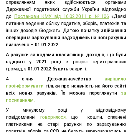
справлянням яких здійснюється органами
Державної податкової служби України відповідно
до
Постанови КМУ від 16.02.2011 р. №106
«Деякі
питання ведення обліку податків, зборів, платежів та
інших доходів бюджет». Д
атою початку здійснення
операцій із зарахування надходжень на нові рахунки
визначено – 01.01.2022
.
А рахунки за кодами класифікації доходів, що були
відкриті у 2021 році
в розрізі територіальних
громад,
з 01.01.2022 будуть закриті
.
4 січня Держказначейство
вирішило
проінформувати
тільки про наявність на його сайті
всіх нових рахунків. Їх можна переглянути
за
посиланням.
У минулому році у відповідному
повідомленні
говорилося
, що кошти, сплачені
платниками на старі рахунки по зарахуванню
податків, зборів та ЄСВ, не будуть зараховуватись, а