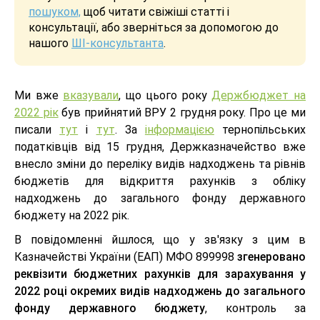
пошуком,
щоб читати свіжіші статті і
консультації, або зверніться за допомогою до
нашого
ШІ-консультанта
.
Ми вже
вказували
, що цього року
Держбюджет на
2022 рік
був прийнятий ВРУ 2 грудня року. Про це ми
писали
тут
і
тут
. За
інформацією
тернопільських
податківців від 15 грудня, Держказначейство вже
внесло зміни до переліку видів надходжень та рівнів
бюджетів для відкриття рахунків з обліку
надходжень до загального фонду державного
бюджету на 2022 рік.
В повідомленні йшлося, що у зв'язку з цим в
Казначействі України (ЕАП) МФО 899998
згенеровано
реквізити бюджетних рахунків для зарахування у
2022 році окремих видів надходжень до загального
фонду державного бюджету
, контроль за