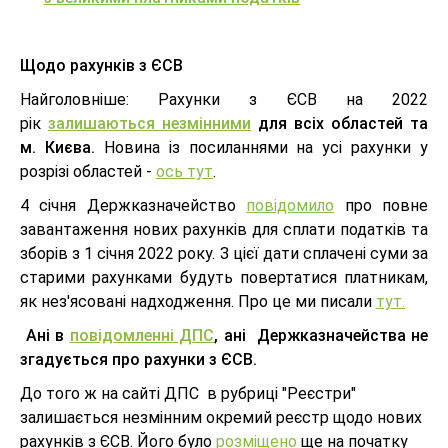
Щодо рахунків з ЄСВ
Найголовніше: Рахунки з ЄСВ на 2022
рік
залишаються незмінними
для всіх областей та
м. Києва.
Новина із посиланнями на усі рахунки у
розрізі областей -
ось тут
.
4 січня Держказначейство
повідомило
про повне
завантаження нових рахунків для сплати податків та
зборів з 1 січня 2022 року. З цієї дати сплачені суми за
старими рахунками будуть повертатися платникам,
як нез'ясовані надходження. Про це ми писали
тут.
Ані в
повідомленні ДПС
, ані Держказначейства не
згадується про рахунки з ЄСВ.
До того ж на сайті ДПС в рубриці "Реєстри"
залишається незмінним окремий реєстр щодо нових
рахунків з ЄСВ. Його було
розміщено
ще на початку