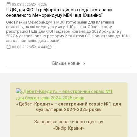
03.08.2026
4 226
ПДВ для ФОП і реформа єдиного податку: аналіз
оновленого Меморандуму МВФ від Южаніної
Оновлений Меморандум з МВФ готує зміни для платників
податків, на які звернула увагу Н. Южаніна. Обов’язкову
реєстрацію ПДВ для ФОП відтерміновано до 2028 року, але у
2027-му заплановано реформу 2 та 3 груп ЄП, нові ставки до 10% і
автозаповнення декларацій
03.08.2026
4 443
1
Більше новин
«Дебет-Кредит» – електронний сервіс №1 для
бухгалтерів 2024-2025 років
За версією аналітичного центру
«Вибір Країни»