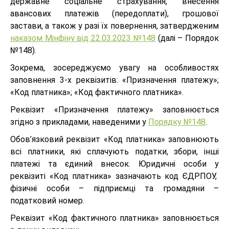
державне соціальне страхування, внесення
авансових платежів (передоплати), грошової
застави, а також у разі їх повернення, затвердженим
наказом Мінфіну від 22.03.2023 №148
(далі – Порядок
№148).
Зокрема, зосереджуємо увагу на особливостях
заповнення 3-х реквізитів: «Призначення платежу»;
«Код платника»; «Код фактичного платника».
Реквізит «Призначення платежу» заповнюється
згідно з прикладами, наведеними у
Порядку №148
.
Обов’язковий реквізит «Код платника» заповнюють
всі платники, які сплачують податки, збори, інші
платежі та єдиний внесок. Юридичні особи у
реквізиті «Код платника» зазначають код ЄДРПОУ,
фізичні особи – підприємці та громадяни –
податковий номер.
Реквізит «Код фактичного платника» заповнюється