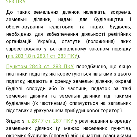
283 ПКУ
.
До таких земельних ділянок належать, зокрема,
земельні ділянки, надані для будівництва і
обслуговування культових та інших будівель,
необхідних для забезпечення діяльності релігійних
організацій України, статути (положення) яких
зареєстровано у встановленому законом порядку
(
пп. 283.1.8 п. 283.1 ст. 283 ПКУ
).
Пунктом 284.3 ст. 283 ПКУ
передбачено, що якщо
платники податку, які користуються пільгами з цього
податку, надають в оренду земельні ділянки, окремі
будівлі, споруди або їх частини, податок за такі
земельні ділянки та земельні ділянки під такими
будівлями (їх частинами) сплачується на загальних
підставах з урахуванням прибудинкової території.
Згідно з
п. 287.7 ст. 287 ПКУ
у разі надання в оренду
земельних ділянок (у межах населених пунктів),
окремих будівель (споруд) або їх частин власниками