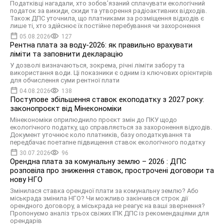
Податківці нагадали, хто зобов’язаний сплачувати екологічний
податок за викиди, скиди та утворення радіоактивних відходів.
Також ДПС уточнила, що платниками за розміщення відходів є
лише ті, хто здійснює їх постійне перебування чи захоронення
05.08.2026
127
Рентна плата за воду-2026: як правильно врахувати
ліміти та заповнити декларацію
У дозволі визначаються, зокрема, річні ліміти забору та
використання води. Ці показники є одним із ключових орієнтирів
для обчислення суми рентної плати
04.08.2026
138
Поступове збільшення ставок екоподатку з 2027 року:
законопроєкт від Мінекономіки
Мінекономіки оприлюднило проєкт змін до ПКУ щодо
екологічного податку, що справляється за захоронення відходів.
Документ уточнює коло платників, базу оподаткування та
передбачає поетапне підвищення ставок екологічного податку
30.07.2026
96
Орендна плата за комунальну землю – 2026 : ДПС
розповіла про зниження ставок, прострочені договори та
нову НГО
Змінилася ставка орендної плати за комунальну землю? Або
міськрада змінила НГО? Чи можливо закінчився строк дії
орендного договору, а міськрада не реагує на ваші звернення?
Пропонуємо аналіз трьох свіжих ІПК ДПС із рекомендаціями для
орендарів