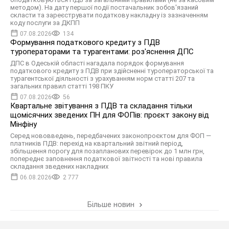
методом). На дату першої події постачальник зобов'язаний
скласти та зареєструвати податкову накладну із зазначенням
коду послуги за ДКПП
07.08.2026
134
Формування податкового кредиту з ПДВ
туроператорами та турагентами: роз'яснення ДПС
ДПС в Одеській області нагадала порядок формування
податкового кредиту з ПДВ при здійсненні туроператорської та
турагентської діяльності з урахуванням норм статті 207 та
загальних правил статті 198 ПКУ
07.08.2026
56
Квартальне звітування з ПДВ та складання тільки
щомісячних зведених ПН для ФОПів: проєкт закону від
Мінфіну
Серед нововведень, передбачених законопроєктом для ФОП —
платників ПДВ: перехід на квартальний звітний період,
збільшення порогу для позапланових перевірок до 1 млн грн,
попереднє заповнення податкової звітності та нові правила
складання зведених накладних
06.08.2026
2 777
Більше новин