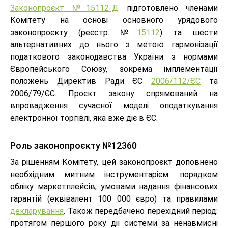
Законопроєкт №15112-Д
підготовлено членами
Комітету на основі основного урядового
законопроєкту (реєстр. №
15112
) та шести
альтернативних до нього з метою гармонізації
податкового законодавства України з нормами
Європейського Союзу, зокрема імплементації
положень Директив Ради ЄС
2006/112/ЄС
та
2006/79/ЄС. Проєкт закону спрямований на
впровадження сучасної моделі оподаткування
електронної торгівлі, яка вже діє в ЄС.
Роль законопроєкту №12360
За рішенням Комітету, цей законопроєкт доповнено
необхідним митним інструментарієм: порядком
обліку маркетплейсів, умовами надання фінансових
гарантій (еквівалент 100 000 євро) та правилами
декларування
. Також передбачено перехідний період:
протягом першого року дії системи за ненавмисні