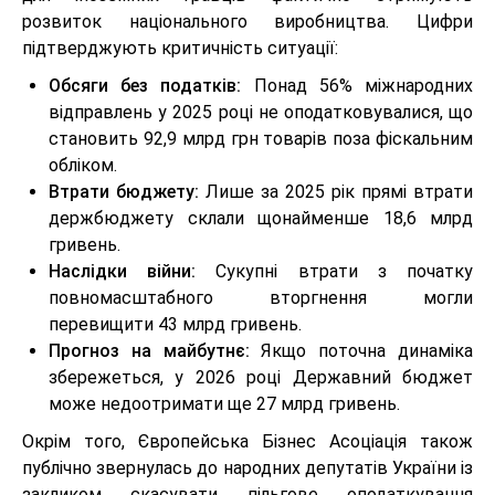
розвиток національного виробництва. Цифри
підтверджують критичність ситуації:
Обсяги без податків:
Понад 56% міжнародних
відправлень у 2025 році не оподатковувалися, що
становить 92,9 млрд грн товарів поза фіскальним
обліком.
Втрати бюджету:
Лише за 2025 рік прямі втрати
держбюджету склали щонайменше 18,6 млрд
гривень.
Наслідки війни:
Сукупні втрати з початку
повномасштабного вторгнення могли
перевищити 43 млрд гривень.
Прогноз на майбутнє:
Якщо поточна динаміка
збережеться, у 2026 році Державний бюджет
може недоотримати ще 27 млрд гривень.
Окрім того, Європейська Бізнес Асоціація також
публічно звернулась до народних депутатів України із
закликом скасувати пільгове оподаткування