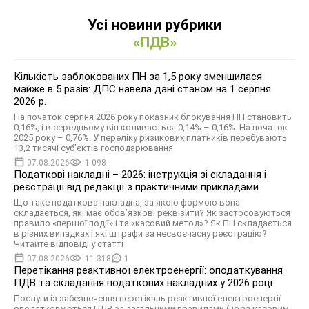
Усі новини рубрики
«ПДВ»
Кількість заблокованих ПН за 1,5 року зменшилася
майже в 5 разів: ДПС навела дані станом на 1 серпня
2026 р.
На початок серпня 2026 року показник блокування ПН становить
0,16%, і в середньому він коливається 0,14% – 0,16%. На початок
2025 року – 0,76%. У переліку ризикових платників перебувають
13,2 тисячі суб’єктів господарювання
07.08.2026
1 098
Податкові накладні – 2026: інструкція зі складання і
реєстрації від редакції з практичними прикладами
Що таке податкова накладна, за якою формою вона
складається, які має обов’язкові реквізити? Як застосовуються
правило «першої події» і та «касовий метод»? Як ПН складається
в різних випадках і які штрафи за несвоєчасну реєстрацію?
Читайте відповіді у статті
07.08.2026
11 318
1
Перетікання реактивної електроенергії: оподаткування
ПДВ та складання податкових накладних у 2026 році
Послуги із забезпечення перетікань реактивної електроенергії
оподатковуються ПДВ за загальними правилами (не за касовим