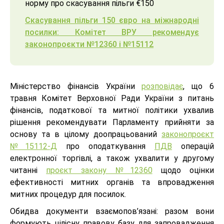
норму про скасування пільги €150
Скасування пільги 150 євро на міжнародні
посилки: Комітет ВРУ рекомендує
законопроєкти №12360 і №15112
Міністерство фінансів України
розповідає
, що 6
травня Комітет Верховної Ради України з питань
фінансів, податкової та митної політики ухвалив
рішення рекомендувати Парламенту прийняти за
основу та в цілому доопрацьований
законопроєкт
№15112-Д
про оподаткування
ПДВ
операцій
електронної торгівлі, а також ухвалити у другому
читанні
проєкт закону №12360
щодо оцінки
ефективності митних органів та впровадження
митних процедур для посилок.
Обидва документи взаємопов’язані: разом вони
формують цілісну правову базу для запровадження