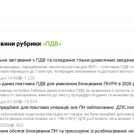
овини рубрики
«ПДВ»
ьне звітування з ПДВ та складання тільки щомісячних зведених
вовведень, передбачених законопроєктом для ФОП — платників ПДВ: пер
ових перевірок до 1 млн грн, попереднє заповнення податкової звітнос
дні 14:30
1 220
 даних платника ПДВ для уникнення блокування ПН/РК в 2026 ро
 навіщо потрібна Таблиця даних платника ПДВ, як правильно її скласти т
ливості заповнення, вимоги до змісту, процедуру подання та можливі п
дні 07:30
18 934
придбано для пільгових операцій, але ПН заблоковано: ДПС поя
: заблокували податкову накладну на товари, які були придбані для вик
вати умовні зобов’язання за п. 198.5 ПКУ? ДПС роз’яснила: не в момент 
.2026
955
ння обсягів блокування ПН та прискорене їх розблокування: но