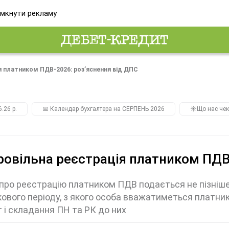
мкнути рекламу
я платником ПДВ-2026: розʼяснення від ДПС
.26 р.
📅 Календар бухгалтера на СЕРПЕНЬ 2026
☀️Що нас чек
овільна реєстрація платником ПДВ-
про реєстрацію платником ПДВ подається не пізніше
ового періоду, з якого особа вважатиметься платн
 і складання ПН та РК до них