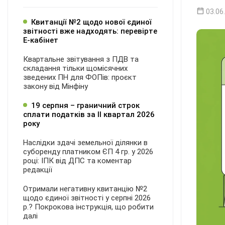
03.06
Квитанції №2 щодо нової єдиної
звітності вже надходять: перевірте
Е-кабінет
Квартальне звітування з ПДВ та
складання тільки щомісячних
зведених ПН для ФОПів: проєкт
закону від Мінфіну
19 серпня – граничний строк
сплати податків за ІI квартал 2026
року
Наслідки здачі земельної ділянки в
суборенду платником ЄП 4 гр. у 2026
році: ІПК від ДПС та коментар
редакції
Отримали негативну квитанцію №2
щодо єдиної звітності у серпні 2026
р.? Покрокова інструкція, що робити
далі