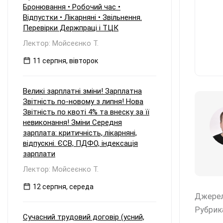
Бронювання • Робочий час •
Відпустки • Лікарняні • Звільнення.
Перевірки Держпраці і ТЦК
Лектор: Мойсеєнко Т.
11 серпня, вівторок
Великі зарплатні зміни! Зарплатна
Звітність по-новому з липня! Нова
Звітність по квоті 4% та внеску за її
невиконання! Зміни Середня
зарплата: критичність, лікарняні,
відпускні. ЄСВ, ПДФО, індексація
зарплати
Лектор: Мойсеєнко Т.
12 серпня, середа
Джере
Рубрик
Сучасний трудовий договір (усний,