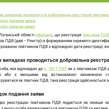
ких випадках проводиться добровільна реєстрація платни
ядок подання заяви
соби подання заяви
Луганській області
інформує
, що реєстрація
платника ПД
ів ПДВ (далі ‒ Реєстр) із формуванням окремого ідентифі
рованою платником ПДВ з відповідної дати реєстрації, вн
х випадках проводиться добровільна реєстр
соба, яка відповідно до
п. 181.1 ПКУ
не є платником ПДВ у 
тні або є меншими від встановленої зазначеною с
руватися як платник ПДВ, така реєстрація здійснюється за
ок подання заяви
про реєстрацію платником ПДВ подається не пізніше н
, з якого особа вважатиметься платником ПДВ та матиме