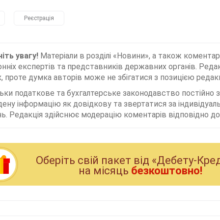
Реєстрація
іть увагу!
Матеріали в розділі «Новини», а також коментар
нніх експертів та представників державних органів. Редак
, проте думка авторів може не збігатися з позицією редакц
льки податкове та бухгалтерське законодавство постійно
дену інформацію як довідкову та звертатися за індивідуа
ь. Редакція здійснює модерацію коментарів відповідно до 
Оберiть свiй пакет вiд «Дебету-Кре
на мiсяць
безкоштовно!