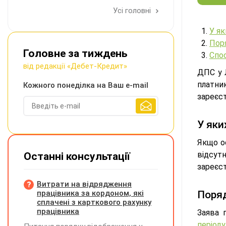
Усі головні
У я
Пор
Головне за тиждень
Спо
від редакції «Дебет-Кредит»
ДПС у 
платник
Кожного понеділка на Ваш e-mail
зареєст
У яки
Якщо о
відсу
Останні консультації
зареєст
Витрати на відрядження
працівника за кордоном, які
Поряд
сплачені з карткового рахунку
працівника
Заява 
періоду