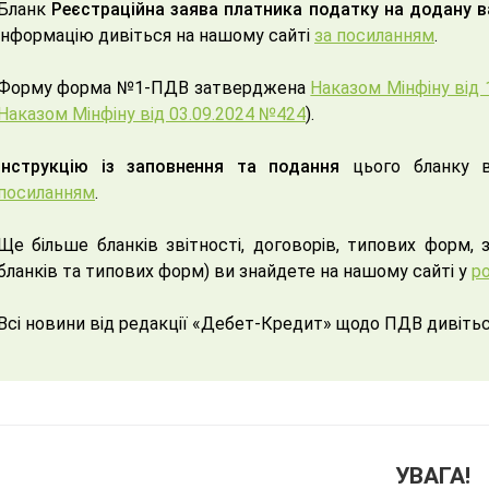
Бланк
Реєстраційна заява платника податку на додану 
інформацію дивіться на нашому сайті
за посиланням
.
Форму форма №1-ПДВ затверджена
Наказом Мінфіну від 
Наказом Мінфіну від 03.09.2024 №424
).
Інструкцію із заповнення та подання
цього бланку в
посиланням
.
Ще більше бланків звітності, договорів, типових форм, 
бланків та типових форм) ви знайдете на нашому сайті у
ро
Всі новини від редакції «Дебет-Кредит» щодо ПДВ дивіть
УВАГА!