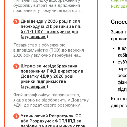
Питання порядку відображення у
бухобліку витрат на відрядження
наклад
працівників, у тому числі вартості
проживання в готелі, яке сплачено з
карткового рахунку працівника та
Спосо
Дивіденди у 2026 році після
підтвердження таких операцій
переходу із ЄП: ризики за пп.
первинними документами, належать
57.1-1 ПКУ та алгоритм дій
Заява 
до компетенції Мінфіну
(аудіоверсія)
прожив
Товариство з обмеженою
в ел
відповідальністю (ТОВ) до вересня
кабі
2026 року включно перебуває на
спрощеній системі оподаткування
суб
(єдиний податок, 3 група, ставка 5%,
Штраф за невідображення
зар
неплатник ПДВ). З 1 жовтня 2026
повернення ПФД директору в
реє
року підприємство переходить на
Додатку 4ДФ у 2026 році:
загальну систему оподаткування
ризики підприємства
фіз
(стає платником податку на
(аудіоверсія)
під
прибуток). За результатами
Який штраф очікує підприємство,
діяльності у періоді 2024–2025 років
Контро
якщо воно не відобразить у Додатку
(під час перебування на спрощеній
4ДФ до податкового розрахунку
для реє
системі) підприємство отримало
повернення поворотної фінансової
чистий прибуток, сума
допомоги (ПФД) директору?
Уточнюючий Розрахунок ЮО
нерозподіленого прибутку в балансі
або Розрахунок ФОП/НПД за
становить 18 млн грн. Наприкінці
періоди, за якими минув строк
2026 року (вже після переходу на