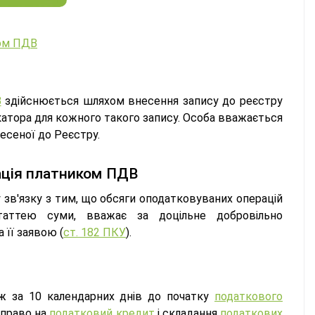
ком ПДВ
В
здійснюється шляхом внесення запису до реєстру
катора для кожного такого запису. Особа вважається
есеної до Реєстру.
ація платником ПДВ
зв'язку з тим, що обсяги оподатковуваних операцій
таттею суми, вважає за доцільне добровільно
 її заявою (
ст. 182 ПКУ
).
іж за 10 календарних днів до початку
податкового
 право на
податковий кредит
і складання
податкових