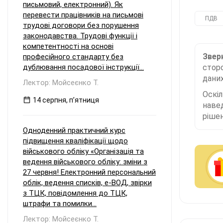
письмовий, електронний). Як
перевести працівників на письмові
ПДВ
трудові договори без порушення
законодавства. Трудові функції і
компетентності на основі
Зверн
професійного стандарту без
дублювання посадової інструкції...
сторо
даних
Лектор: Мойсеєнко Т.
Оскі
14 серпня, пʼятниця
наве
рішен
Одноденний практичний курс
підвищення кваліфікації щодо
військового обліку «Організація та
ведення військового обліку: зміни з
27 червня! Електронний персональний
облік, ведення списків, е-ВОД, звірки
з ТЦК, повідомлення до ТЦК,
штрафи та помилки...
Лектор: Мойсеєнко Т.