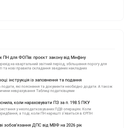
 ПН для ФОПів: проєкт закону від Мінфіну
ехід на квартальний звітний період, збільшення порогу для
ті та нові правила складання зведених накладних
ці: інструкція із заповнення та подання
а подати, які пояснення та документи необхідно додати. А також
ричини неврахування Таблиці податківцями
снила, коли нараховувати ПЗ за п. 198.5 ПКУ
ористання у неоподатковуваних ПДВ операціях. Коли
придбання, а тоді, коли ПН нарешті з’явиться в ЄРПН
ві зобов’язання ДПС від МВФ на 2026 рік