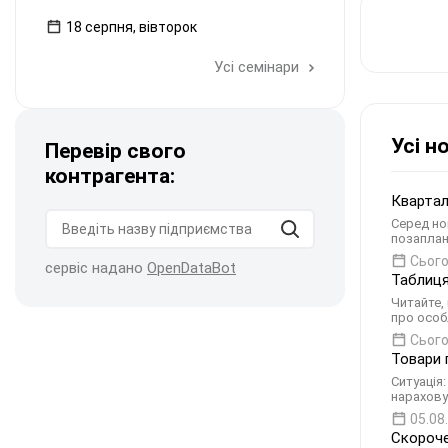
18 серпня, вівторок
Усі семінари
Усі н
Перевір свого
контрагента:
Квартал
Серед но
позаплан
Сього
сервіс надано
OpenDataBot
Таблиця
Читайте,
про особ
Сього
Товари 
Ситуація
нарахову
05.08
Скороче