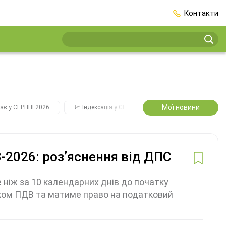
Контакти
Мої новини
ає у СЕРПНІ 2026
📈 Індексація у СЕРПНІ
2️⃣0️⃣2️⃣7️⃣ Усі ключо
2026: розʼяснення від ДПС
 ніж за 10 календарних днів до початку
иком ПДВ та матиме право на податковий