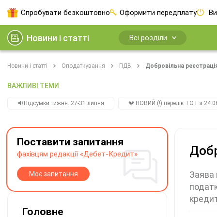
Спробувати безкоштовно
Оформити передплату
Ви
Новини і статті
Всі розділи
Новини і статті
Оподаткування
ПДВ
Добровільна реєстраці
ВАЖЛИВІ ТЕМИ
🔉Підсумки тижня. 27-31 липня
💔 НОВИЙ (!) перелік ТОТ з 24.06
Поставити запитання
Добр
фахівцям редакції «Дебет-Кредит»
Заява 
Моє запитання
податк
кредит
Головне