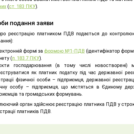
них
(
ст. 183 ПКУ
).
би подання заяви
про реєстрацію платником ПДВ подається до контролюю
ання):
ектронній формі за
формою №1-ПДВ
(ідентифікатор форм
нету (
п. 183.7 ПКУ
).
'єкти господарювання (в тому числі новостворені)
еєструватися як платник податку під час державної реє
страції фізичної особи – підприємця, державної реєстра
ичну особу – підприємця, що містяться в Єдиному держ
приємців та громадських формувань.
люючий орган здійснює реєстрацію платника ПДВ у строк
страції платників ПДВ.