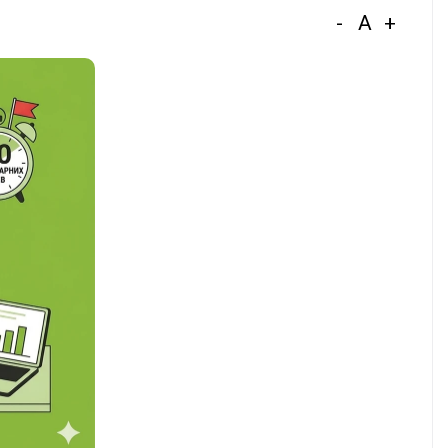
-
A
+