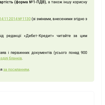
вартість (форма №1-ПДВ)
, а також іншу корисну
14.11.2014 №1130
(зі змінами, внесеними згідно з
ід редакції «Дебет-Кредит» читайте за цим
заяв і первинних документів (усього понад 900
зділі бланків
.
ся
за посиланням
.