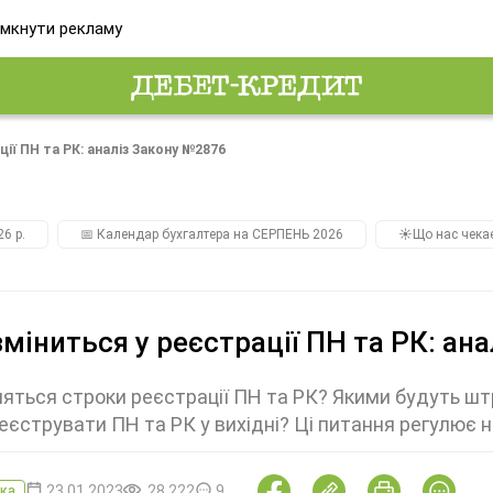
мкнути рекламу
ії ПН та РК: аналіз Закону №2876
26 р.
📅 Календар бухгалтера на СЕРПЕНЬ 2026
☀️Що нас чека
міниться у реєстрації ПН та РК: ан
няться строки реєстрації ПН та РК? Якими будуть ш
еєструвати ПН та РК у вихідні? Ці питання регулює 
23.01.2023
28 222
9
ка