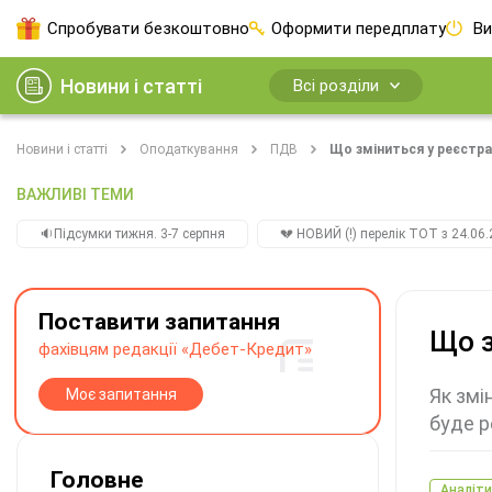
Спробувати безкоштовно
Оформити передплату
Ви
Новини і статті
Всі розділи
Новини і статті
Оподаткування
ПДВ
Що зміниться у реєстрац
ВАЖЛИВІ ТЕМИ
🔉Підсумки тижня. 3-7 серпня
💔 НОВИЙ (!) перелік ТОТ з 24.06.
Поставити запитання
Що з
фахівцям редакції «Дебет-Кредит»
Як змі
Моє запитання
буде р
Головне
Аналіти