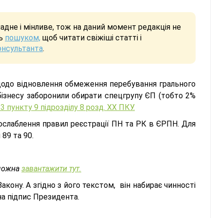
дне і мінливе, тож на даний момент редакція не
сь
пошуком,
щоб читати свіжіші статті і
онсультанта
.
одо відновлення обмеження перебування грального
бізнесу заборонили обирати спецгрупу ЄП (тобто 2%
.3 пункту 9 підрозділу 8 розд. ХХ ПКУ.
послаблення правил реєстрації ПН та РК в ЄРПН. Для
89 та 90.
 можна
завантажити тут.
акону. А згідно з його текстом, він набирає чинності
 на підпис Президента.