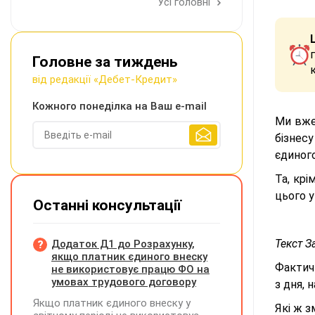
Усі головні
Головне за тиждень
від редакції «Дебет-Кредит»
Кожного понеділка на Ваш e-mail
Ми вже
бізнесу
єдиного
Та, кр
цього у
Останні консультації
Текст З
Додаток Д1 до Розрахунку,
якщо платник єдиного внеску
Фактичн
не використовує працю ФО на
умовах трудового договору
з дня, 
Якщо платник єдиного внеску у
Які ж 