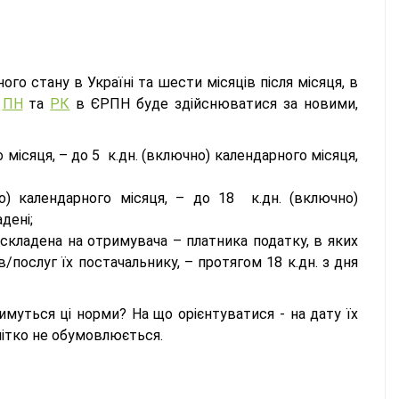
ого стану в Україні та шести місяців після місяця, в
я
ПН
та
РК
в ЄРПН буде здійснюватися за новими,
 місяця, – до 5 к.дн. (включно) календарного місяця,
о) календарного місяця, – до 18 к.дн. (включно)
дені;
складена на отримувача – платника податку, в яких
послуг їх постачальнику, – протягом 18 к.дн. з дня
муться ці норми? На що орієнтуватися - на дату їх
 чітко не обумовлюється.