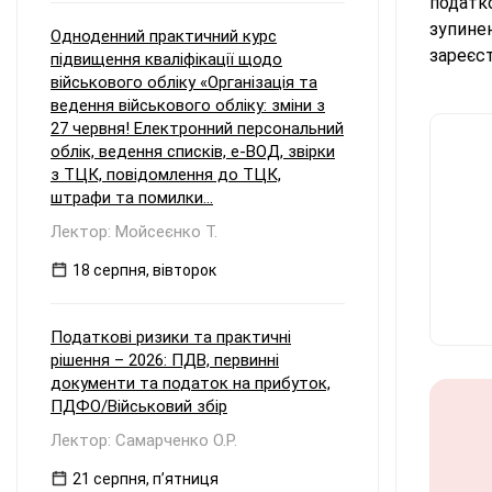
податко
зупине
Одноденний практичний курс
зареєс
підвищення кваліфікації щодо
військового обліку «Організація та
ведення військового обліку: зміни з
27 червня! Електронний персональний
облік, ведення списків, е-ВОД, звірки
з ТЦК, повідомлення до ТЦК,
штрафи та помилки...
Лектор: Мойсеєнко Т.
18 серпня, вівторок
Податкові ризики та практичні
рішення – 2026: ПДВ, первинні
документи та податок на прибуток,
ПДФО/Військовий збір
Лектор: Самарченко О.Р.
21 серпня, пʼятниця