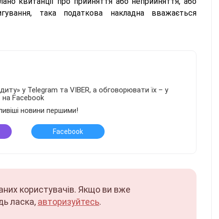
ано квитанції про прийняття або неприйняття, або
оригування, така податкова накладна вважається
иту» у Telegram та VIBER, а обговорювати їх – у
в на Facebook
ливіші новини першими!
Facebook
аних користувачів. Якщо ви вже
дь ласка,
авторизуйтесь
.