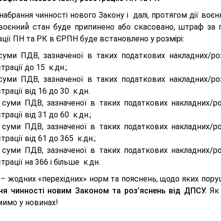
набрання чинності нового Закону і далі, протягом дії воєнн
воєнний̆ стан буде припинено або скасовано, штраф за
ції ПН та РК в ЄРПН буде встановлено у розмірі:
суми ПДВ, зазначеної в таких податкових накладних/ро
трації до 15 к.дн.;
суми ПДВ, зазначеної в таких податкових накладних/ро
трації від 16 до 30 к.дн.
 суми ПДВ, зазначеної в таких податкових накладних/ро
трації від 31 до 60 к.дн.;
 суми ПДВ, зазначеної в таких податкових накладних/ро
трації від 61 до 365 к.дн.;
 суми ПДВ, зазначеної в таких податкових накладних/ро
трації на 366 і більше к.дн.
у – жодних «перехідних» норм та пояснень, щодо яких пор
ня чинності новим Законом та роз’яснень від ДПСУ.
Як 
мимо у новинах!