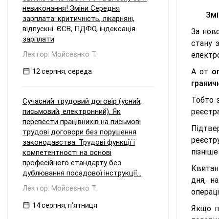
невиконання! Зміни Середня
Змі
зарплата: критичність, лікарняні,
відпускні. ЄСВ, ПДФО, індексація
За нов
зарплати
стану 
Лектор: Мойсеєнко Т.
електро
А от
о
12 серпня, середа
граничн
Тобто 
Сучасний трудовий договір (усний,
письмовий, електронний). Як
реєстра
перевести працівників на письмові
Підтве
трудові договори без порушення
реєстр
законодавства. Трудові функції і
пізніше
компетентності на основі
професійного стандарту без
Квитанц
дублювання посадової інструкції...
дня, н
Лектор: Мойсеєнко Т.
операці
14 серпня, пʼятниця
Якщо пр