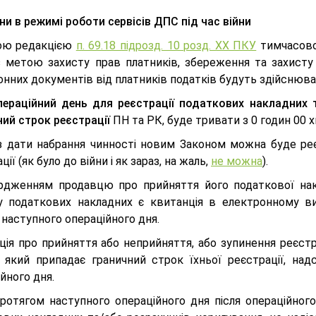
ни в режимі роботи сервісів ДПС під час війни
ою редакцією
п. 69.18 підрозд. 10 розд. ХХ ПКУ
тимчасово,
з метою захисту прав платників, збереження та захисту 
нних документів від платників податків будуть здійснювати
пераційний день для реєстрації податкових накладних
ий строк реєстрації
ПН та РК, буде тривати з 0 годин 00 
з дати набрання чинності новим Законом можна буде реє
ції (як було до війни і як зараз, на жаль,
не можна
).
рдженням продавцю про прийняття його податкової нак
у податкових накладних є квитанція в електронному ви
 наступного операційного дня.
ія про прийняття або неприйняття, або зупинення реєст
а який припадає граничний строк їхньої реєстрації, н
йного дня.
отягом наступного операційного дня після операційного 