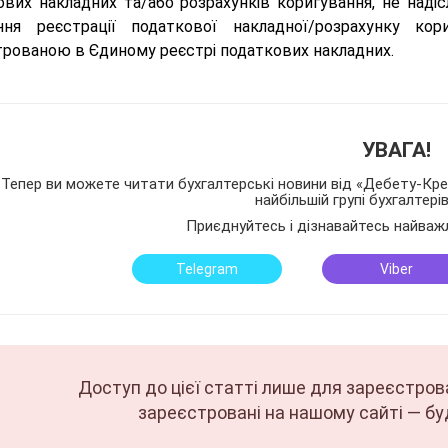
вих накладних та/або розрахунків коригування, не надісл
ння реєстрації податкової накладної/розрахунку к
трованою в Єдиному реєстрі податкових накладних.
УВАГА!
Тепер ви можете читати бухгалтерські новини від «Дебету-Кред
найбільшій групі бухгалтері
Приєднуйтесь і дізнавайтесь найваж
Telegram
Viber
Доступ до цієї статті лише для зареєстров
зареєстровані на нашому сайті — бу