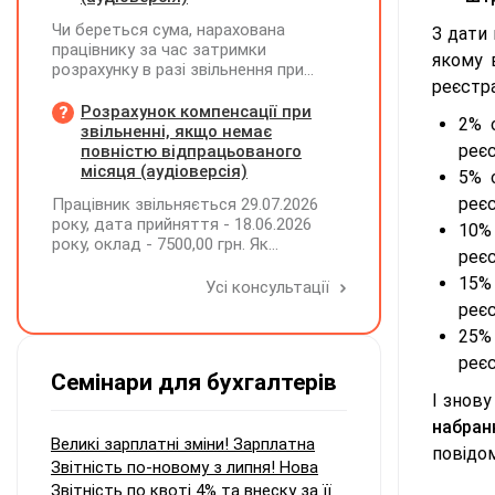
Чи береться сума, нарахована
З дати 
працівнику за час затримки
якому 
розрахунку в разі звільнення при
реєстра
обчсиленні середньомісячної
заробітної плати (винагороди), для
Розрахунок компенсації при
2% 
розрахунку внеску на підтримку
звільненні, якщо немає
працевлаштування осіб з
реєс
повністю відпрацьованого
інвалідністю?
місяця (аудіоверсія)
5% 
реєс
Працівник звільняється 29.07.2026
року, дата прийняття - 18.06.2026
10%
року, оклад - 7500,00 грн. Як
реєс
розрахувати компенсацію трьох
15%
невикористаних днів відпустки при
Усі консультації
звільненні?
реєс
25%
реєс
Семінари для бухгалтерів
І знов
набран
Великі зарплатні зміни! Зарплатна
повідо
Звітність по-новому з липня! Нова
Звітність по квоті 4% та внеску за її