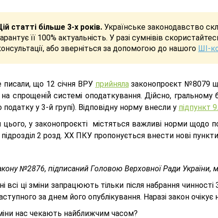
Цій статті більше 3-х років.
Українське законодавство скла
гарантує її 100% актуальність. У разі сумнівів скористайте
консультації, або зверніться за допомогою до нашого
ШІ-к
 писали, що 12 січня ВРУ
прийняла
з
аконопроєкт №8079 щ
 на спрощеній̆ системі оподаткування.
Дійсно, гральному 
 податку у 3-й групі). Відповідну норму внесли у
підпункт 9
ім цього, у законопроєкті містяться важливі норми щодо 
 підрозділ 2 розд. ХХ ПКУ пропонується внести нові пункти 
акону №2876, підписаний Головою Верховної Ради України,
і всі ці зміни запрацюють тільки після набрання чинності З
наступного за днем його опублікування. Наразі закон очікує
зміни нас чекають найближчим часом?