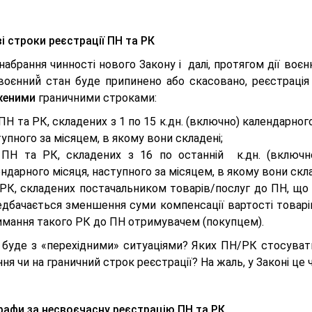
і строки реєстрації ПН та РК
набрання чинності нового Закону і далі, протягом дії воєнн
воєнний̆ стан буде припинено або скасовано, реєстраці
женими
граничними строками:
ПН та РК, складених з 1 по 15 к.дн. (включно) календарного
упного за місяцем, в якому вони складені;
 ПН та РК, складених з 16 по останній к.дн. (включн
ндарного місяця, наступного за місяцем, в якому вони скла
 РК, складених постачальником товарів/послуг до ПН, що 
дбачається зменшення суми компенсації вартості товарів/
имання такого РК до ПН отримувачем (покупцем).
 буде з «перехідними» ситуаціями? Яких ПН/РК стосувати
ня чи на граничний строк реєстрації? На жаль, у Законі це
афи за несвоєчасну реєстрацію ПН та РК