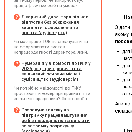
звітному періоді не використовує
працю фізичних осіб на умовах
трудового договору (контракту) або
на інших умовах, передбачених
Лікарняний директора під час
Нов
законодавством, Додаток Д1/
відпустки без збереження
Додаток ФІЗ-Д1 за відповідний
З дати 
зарплати: оформлення та
період не подається
оплата (аудіоверсія)
якому 
подов
Чи має право ТОВ не оплачувати та
не оформлювати листок
для 
непрацездатності директора, який
перебуває у відпустці без
наст
збереження заробітної плати під час
Нумерація у відомості до ПФУ у
для
призупинення діяльності
2026 році при прийнятті та
кале
підприємства?
звільненні: основне місце і
сумісництво (аудіоверсія)
для
пере
Чи потрібно у відомості до ПФУ
проставляти номер при прийнятті та
отр
звільненні працівника? Якщо особа
Але що
одночасно працювала за основним
місцем роботи та за сумісництвом,
Розрахунок внеску на
складан
чи рахується це як два роботодавці?
підтримку працевлаштування
осіб з інвалідністю та виплати
за затримку розрахунку
Штр
(аудіоверсія)