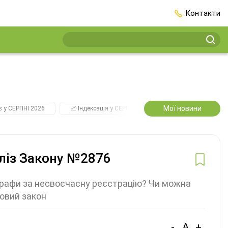
Контакти
Мої новини
є у СЕРПНІ 2026
📈 Індексація у СЕРПНІ
2️⃣0️⃣2️⃣7️⃣ Усі ключові
аліз Закону №2876
трафи за несвоєчасну реєстрацію? Чи можна
новий закон
-
A
+