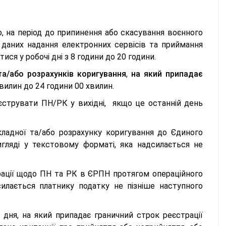
 на період до припинення або скасування воєнного
даних надання електронних сервісів та приймання
ся у робочі дні з 8 години до 20 години.
 та/або розрахунків коригування
,
на який припадає
хвилин до 24 години 00 хвилин.
струвати ПН/РК у вихідні, якщо це останній день
ладної та/або розрахунку коригування до Єдиного
гляді у текстовому форматі, яка надсилається не
рації щодо ПН та РК в ЄРПН протягом операційного
адсилається платнику податку не пізніше наступного
дня, на який припадає граничний строк реєстрації