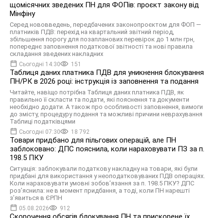
щомісячних зведених ПН для ФОПів: проєкт закону від
Мінфіну
Серед нововведень, передбачених законопроєктом для ФОП —
платників ПДВ: перехід на квартальний звітний період,
збільшення порогу для позапланових перевірок до 1 млн грн,
попереднє заповнення податкової звітності та нові правила
складання зведених накладних
Сьогодні 14:30
151
Таблиця даних платника ПДВ для уникнення блокування
ПН/РК в 2026 році: інструкція із заповнення та подання
Читайте, навіщо потрібна Таблиця даних платника ПДВ, як
правильно її скласти та подати, які пояснення та документи
необхідно додати. А також про особливості заповнення, вимоги
до змісту, процедуру подання та можливі причини неврахування
Таблиці податківцями
Сьогодні 07:30
18 792
Товари придбано для пільгових операцій, але ПН
заблоковано: ДПС пояснила, коли нараховувати ПЗ за п.
198.5 ПКУ
Ситуація: заблокували податкову накладну на товари, які були
придбані для використання у неоподатковуваних ПДВ операціях.
Коли нараховувати умовні зобов’язання за п. 198.5 ПКУ? ДПС
роз’яснила: не в момент придбання, а тоді, коли ПН нарешті
з’явиться в ЄРПН
05.08.2026
912
Скорочення обсягів блокування ПН та прискорене їх