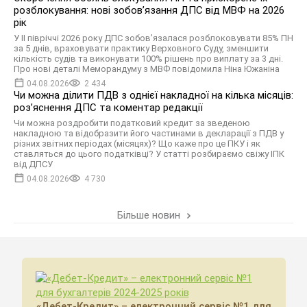
розблокування: нові зобов’язання ДПС від МВФ на 2026
рік
У II півріччі 2026 року ДПС зобов’язалася розблоковувати 85% ПН
за 5 днів, враховувати практику Верховного Суду, зменшити
кількість судів та виконувати 100% рішень про виплату за 3 дні.
Про нові деталі Меморандуму з МВФ повідомила Ніна Южаніна
04.08.2026
2 434
Чи можна ділити ПДВ з однієї накладної на кілька місяців:
роз’яснення ДПС та коментар редакції
Чи можна роздробити податковий кредит за зведеною
накладною та відобразити його частинами в декларації з ПДВ у
різних звітних періодах (місяцях)? Що каже про це ПКУ і як
ставляться до цього податківці? У статті розбираємо свіжу ІПК
від ДПСУ
04.08.2026
4 730
Більше новин
«Дебет-Кредит» – електронний сервіс №1 для