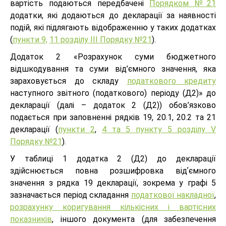
вартість подаються передбачені
Порядком №21
додатки, які додаються до декларації за наявності
подій, які підлягають відображенню у таких додатках
(
пункти 9,
11 розділу ІІІ Порядку №21
).
Додаток 2 «Розрахунок суми бюджетного
відшкодування та суми від’ємного значення, яка
зараховується до складу
податкового кредиту
наступного звітного (податкового) періоду (Д2)» до
декларації (далі – додаток 2 (Д2)) обов’язково
подається при заповненні рядків 19, 20.1, 20.2 та 21
декларації (
пункти 2
,
4 та 5 пункту 5 розділу V
Порядку №21
).
У таблиці 1 додатка 2 (Д2) до декларації
здійснюється повна розшифровка відʼємного
значення з рядка 19 декларації, зокрема у графі 5
зазначається період складання
податкової накладної
,
розрахунку коригування кількісних і вартісних
показників
, іншого документа (для забезпечення