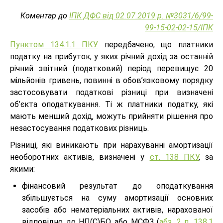
Коментар до
ІПК ДФС від 02.07.2019 р. №3031/6/99-
99-15-02-02-15/ІПК
Пунктом 134.1.1 ПКУ
передбачено, що платники
податку на прибуток, у яких річний дохід за останній
річний звітний (податковий) період перевищує 20
мільйонів гривень, повинні в обов’язковому порядку
застосовувати податкові різниці при визначені
об’єкта оподаткування. Ті ж платники податку, які
мають менший дохід, можуть прийняти рішення про
незастосування податкових різниць.
Різниці, які виникають при нарахуванні амортизації
необоротних активів, визначені у
ст. 138 ПКУ
, за
якими:
фінансовий результат до оподаткування
збільшується на суму амортизації основних
засобів або нематеріальних активів, нарахованої
відповідно до НП(С)БО або МСФЗ (
абз. 2 п. 138.1