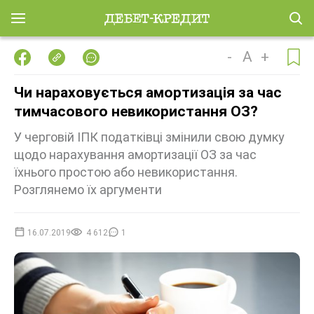
-
A
+
Чи нараховується амортизація за час
тимчасового невикористання ОЗ?
У черговій ІПК податківці змінили свою думку
щодо нарахування амортизації ОЗ за час
їхнього простою або невикористання.
Розглянемо їх аргументи
16.07.2019
4 612
1