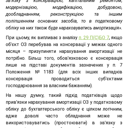
зв’язку з консервацією, капітальним ремонтом,
модернізацією, модифікацією, добудовою,
дообладнанням, реконструкцією та іншим
поліпшенням основних засобів, то в податковому
обліку на них також буде нараховуватись амортизація».
При цьому, як випливає з аналізу
п. 29 П(С)БО 7
, якщо
об’єкт ОЗ перебував на консервації у межах одного
місяця – призупиняти нарахування амортизації не
потрібно. Більш того, обов’язковою є консервація
лише на підставі документів зазначених у п. 7
Положення №1183 (для всіх інших випадків
консервація проводиться суб’єктами
господарювання за власним бажанням).
На нашу думку, такий підхід податківців щодо
прив’язки нарахування амортизації ОЗ у податковому
обліку до бухгалтерського обліку є цілком логічним,
адже доволі часто обладнання може не
використовуватись (простоювати) в зв’язку з