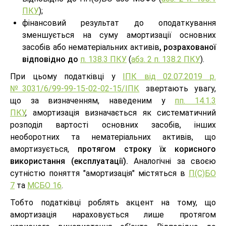
ПКУ
);
фінансовий результат до оподаткування
зменшується на суму амортизації основних
засобів або нематеріальних активів
, розрахованої
відповідно до
п. 138.3 ПКУ
(
абз. 2 п. 138.2 ПКУ
).
При цьому податківці у
ІПК від 02.07.2019 р.
№3031/6/99-99-15-02-02-15/ІПК
звертають увагу,
що за визначенням, наведеним у
пп. 14.1.3
ПКУ
, амортизація визначається як систематичний
розподіл вартості основних засобів, інших
необоротних та нематеріальних активів, що
амортизується,
протягом строку їх корисного
використання (експлуатації).
Аналогічні за своєю
сутністю поняття "амортизація" містяться в
П(С)БО
7
та
МСБО 16
.
Тобто податківці роблять акцент на тому, що
амортизація нараховується лише протягом