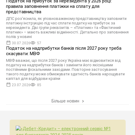
Податок на прибуток за нерезидента у 2026 році:
правила заповнення платіжки на сплату для
представництва
ДПС роз'яснила, як уповноваженому представництву заповнити
платіжну інструкцію під час сплати податку на прибуток за
нерезидента. Дві групи реквізитів – «Платник» та «Фактичний
платник» – мають важливі відмінності. Детально про заповнення
полів у новині
30.07.2026
57
Податок на надприбутки банків після 2027 року треба
скасувати: МВФ
МВФ вважає, що після 2027 року Україна має відмовитися від
податку на надприбутки банків і замінити його якіснішими
постійними фіскальними заходами. Повторне застосування
такого податку може обмежувати здатність банків нарощувати
капітал для відбудови країни
23.07.2026
85
Більше новин