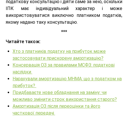
податкову консультацію і діяти саме за нею, оскільки
ІПК має індивідуальний характер і може
використовуватися виключно платником податків,
якому надано таку консультацію.
***
Читайте також:
Хто з платників податку на прибуток може
застосовувати прискорену амортизацію?
Консервація ОЗ за правилами МСФЗ: податкові
наслідки
Нарахували амортизацію МНМА: що з податком на
прибуток?
Придбаваєте нове обладнання на заміну: чи
можливо змінити строк використання старого?
Амортизація ОЗ після переоцінки та його
часткової передачі