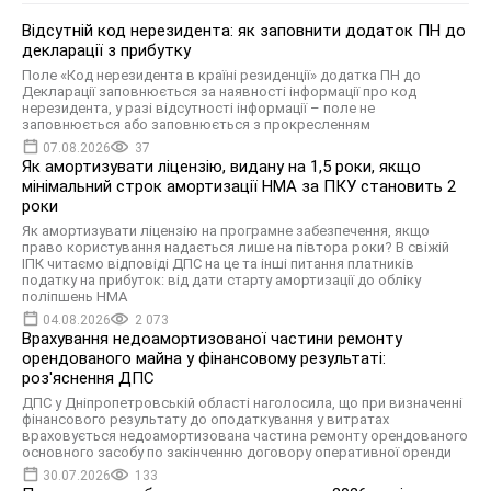
Відсутній код нерезидента: як заповнити додаток ПН до
декларації з прибутку
Поле «Код нерезидента в країні резиденції» додатка ПН до
Декларації заповнюється за наявності інформації про код
нерезидента, у разі відсутності інформації – поле не
заповнюється або заповнюється з прокресленням
07.08.2026
37
Як амортизувати ліцензію, видану на 1,5 роки, якщо
мінімальний строк амортизації НМА за ПКУ становить 2
роки
Як амортизувати ліцензію на програмне забезпечення, якщо
право користування надається лише на півтора роки? В свіжій
ІПК читаємо відповіді ДПС на це та інші питання платників
податку на прибуток: від дати старту амортизації до обліку
поліпшень НМА
04.08.2026
2 073
Врахування недоамортизованої частини ремонту
орендованого майна у фінансовому результаті:
роз'яснення ДПС
ДПС у Дніпропетровській області наголосила, що при визначенні
фінансового результату до оподаткування у витратах
враховується недоамортизована частина ремонту орендованого
основного засобу по закінченню договору оперативної оренди
30.07.2026
133