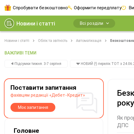
Спробувати безкоштовно
Оформити передплату
Ви
Новини і статті
Всі розділи
Новини і статті
Облік та звітність
Автоматизація
Безкоштовний
ВАЖЛИВІ ТЕМИ
🔉Підсумки тижня. 3-7 серпня
💔 НОВИЙ (!) перелік ТОТ з 24.06.
Поставити запитання
Безк
фахівцям редакції «Дебет-Кредит»
року
Моє запитання
Як про
ДПС
Головне