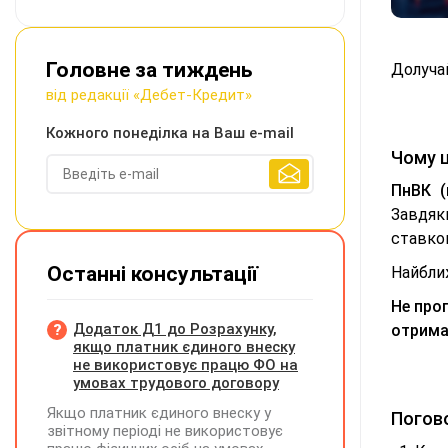
Головне за тиждень
Долучай
від редакції «Дебет-Кредит»
Кожного понеділка на Ваш e-mail
Чому 
ПнВК (
Завдяк
ставк
Останні консультації
Найближ
Не про
Додаток Д1 до Розрахунку,
отримат
якщо платник єдиного внеску
не використовує працю ФО на
умовах трудового договору
Якщо платник єдиного внеску у
Погов
звітному періоді не використовує