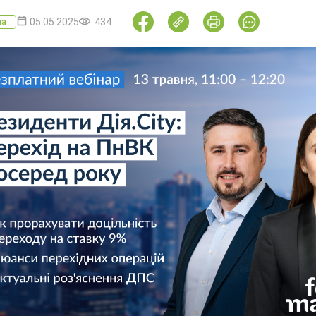
05.05.2025
434
ма