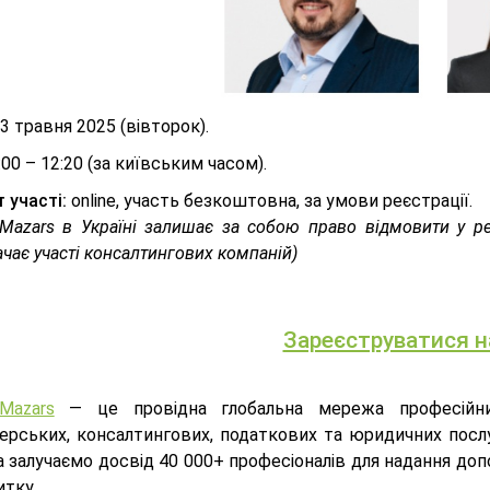
3 травня 2025 (вівторок).
:00 – 12:20 (за київським часом).
 участі:
online, участь безкоштовна, за умови реєстрації.
s Mazars в Україні залишає за собою право відмовити у р
чає участі консалтингових компаній)
Зареєструватися н
 Mazars
— це провідна глобальна мережа професійних 
терських, консалтингових, податкових та юридичних послу
а залучаємо досвід 40 000+ професіоналів для надання до
итку.