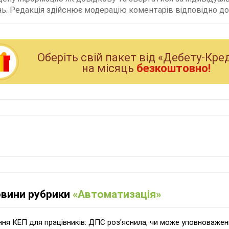
ь. Редакція здійснює модерацію коментарів відповідно до 
Оберiть свiй пакет вiд «Дебету-Кре
на мiсяць
безкоштовно!
овини рубрики
«Автоматизація»
ня КЕП для працівників: ДПС роз'яснила, чи може уповноваже