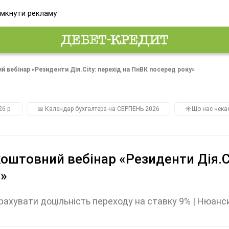
мкнути рекламу
 вебінар «Резиденти Дія.City: перехід на ПнВК посеред року»
26 р.
📅 Календар бухгалтера на СЕРПЕНЬ 2026
☀️Що нас чека
оштовний вебінар «Резиденти Дія.Ci
»
рахувати доцільність переходу на ставку 9% | Нюанси