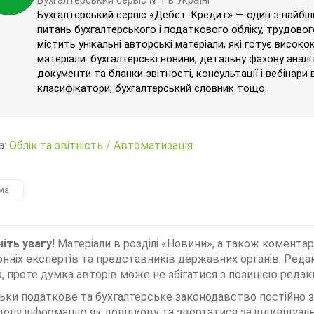
Бухгалтерський сервіс №1 в Україні
Бухгалтерський сервіс «Дебет-Кредит» — один з найбільш
питань бухгалтерського і податкового обліку, трудового
містить унікальні авторські матеріали, які готує високо
матеріали: бухгалтерські новини, детальну фахову аналі
документи та бланки звітності, консультації і вебінари 
класифікатори, бухгалтерський словник тощо.
а:
Облік та звітність
/
Автоматизація
ма
іть увагу!
Матеріали в розділі «Новини», а також коментар
нніх експертів та представників державних органів. Редак
, проте думка авторів може не збігатися з позицією редакц
льки податкове та бухгалтерське законодавство постійно
дену інформацію як довідкову та звертатися за індивідуа