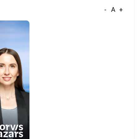
-
A
+