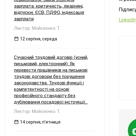
зарплата: критичність, лікарняні,
Підпису
відпускні. ЄСВ, ПДФО, індексація
зарплати
LinkedI
Лектор: Мойсеєнко Т.
12 серпня, середа
Сучасний трудовий договір (усний,
письмовий, електронний). Як
перевести працівників на письмові
трудові договори без порушення
законодавства. Трудові функції і
компетентності на основі
професійного стандарту без
дублювання посадової інструкції...
Лектор: Мойсеєнко Т.
14 серпня, пʼятниця