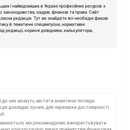
их і найвідоміших в Україні професійних ресурсів з
 законодавства, кадрів, фінансів та права. Сайт
класна редакція. Тут ви знайдете всі необхідні фахові
тику й тематичні спецвипуски, нормативні
від редакції, корисні довідники, калькулятори,
і до них можуть містити аналітичні погляди
ція докладає зусиль для перевірки достовірності
ії.
 змінюється, ми рекомендуємо використовувати
льною консультацією перед прийняттям фінансових