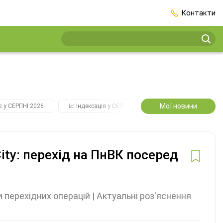
Контакти
Мої новини
є у СЕРПНІ 2026
📈 Індексація у СЕРПНІ
2️⃣0️⃣2️⃣7️⃣ Усі ключові
ty: перехід на ПнВК посеред
 перехідних операцій | Актуальні роз'яснення