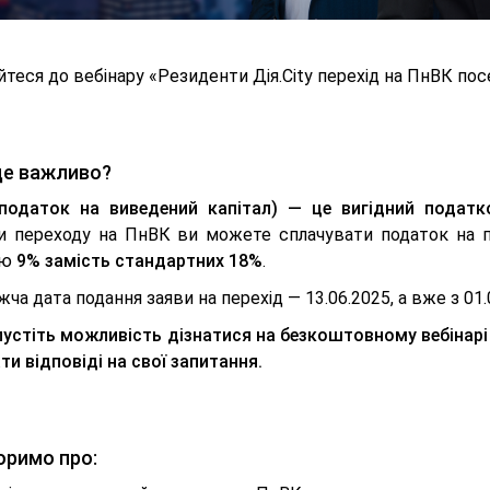
теся до вебінару «Резиденти Дія.City перехід на ПнВК посе
це важливо?
податок на виведений капітал) — це вигідний подат
и переходу на ПнВК ви можете сплачувати податок на 
ою
9% замість стандартних 18%
.
ча дата подання заяви на перехід — 13.06.2025, а вже з 
пустіть можливість дізнатися на безкоштовному вебінарі
и відповіді на свої запитання.
оримо про: