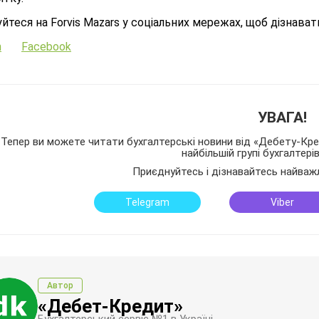
йтеся на Forvis Mazars у соціальних мережах, щоб дізнавати
n
Facebook
УВАГА!
Тепер ви можете читати бухгалтерські новини від «Дебету-Кред
найбільшій групі бухгалтері
Приєднуйтесь і дізнавайтесь найваж
Telegram
Viber
Автор
«Дебет-Кредит»