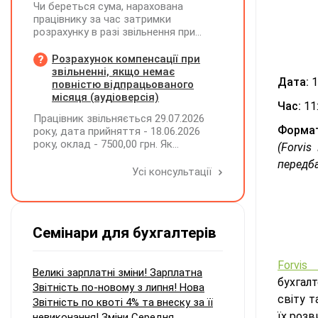
Чи береться сума, нарахована
працівнику за час затримки
розрахунку в разі звільнення при
обчсиленні середньомісячної
заробітної плати (винагороди), для
Розрахунок компенсації при
розрахунку внеску на підтримку
звільненні, якщо немає
Дата:
1
працевлаштування осіб з
повністю відпрацьованого
інвалідністю?
місяця (аудіоверсія)
Час:
11
Працівник звільняється 29.07.2026
Формат
року, дата прийняття - 18.06.2026
року, оклад - 7500,00 грн. Як
(Forvi
розрахувати компенсацію трьох
передба
невикористаних днів відпустки при
Усі консультації
звільненні?
Семінари для бухгалтерів
Forvis
Великі зарплатні зміни! Зарплатна
бухгал
Звітність по-новому з липня! Нова
світу т
Звітність по квоті 4% та внеску за її
їх розв
невиконання! Зміни Середня