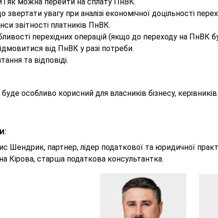
 і як можна перейти на сплату ПнВК.
о звертати увагу при аналізі економічної доцільності пере
си звітності платників ПнВК.
ливості перехідних операцій (якщо до переходу на ПнВК бу
ідмовитися від ПнВК у разі потреби.
тання та відповіді.
 буде особливо корисний для власників бізнесу, керівників 
и
:
с Шендрик, партнер, лідер податкової та юридичної практ
на Кірова, старша податкова консультантка.