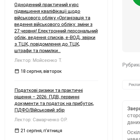
Одноденний практичний курс
підвищення кваліфікації щодо
військового обліку «Організація та
ведення військового обліку: зміни з
27 червня! Електронний персональний
облік, ведення списків, е-ВОД, звірки
з ТЦК, повідомлення до ТЦК,
штрафи та помилки...
Лектор: Мойсеєнко Т.
Рубрик
18 серпня, вівторок
Рекла
Податкові ризики та практичні
рішення – 2026: ПДВ, первинні
документи та податок на прибуток,
Зверн
ПДФО/Військовий збір
сторо
Лектор: Самарченко О.Р.
даних
21 серпня, пʼятниця
Оскі
наве