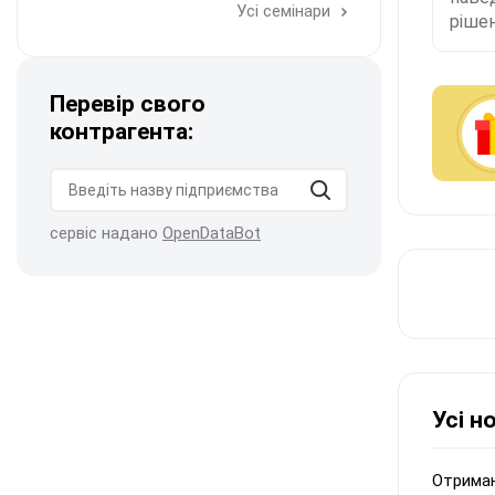
Усі семінари
рішен
Перевір свого
контрагента:
сервіс надано
OpenDataBot
Усі н
Отриман