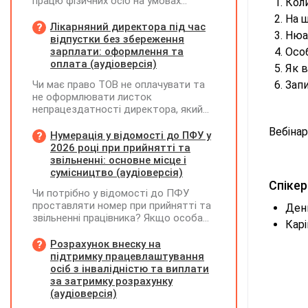
працю фізичних осіб на умовах
Коли
трудового договору (контракту) або
На щ
на інших умовах, передбачених
Лікарняний директора під час
Нюан
законодавством, Додаток Д1/
відпустки без збереження
Додаток ФІЗ-Д1 за відповідний
зарплати: оформлення та
Особ
період не подається
оплата (аудіоверсія)
Як в
Чи має право ТОВ не оплачувати та
Запи
не оформлювати листок
непрацездатності директора, який
перебуває у відпустці без
Вебінар
збереження заробітної плати під час
Нумерація у відомості до ПФУ у
призупинення діяльності
2026 році при прийнятті та
підприємства?
звільненні: основне місце і
сумісництво (аудіоверсія)
Спікер
Чи потрібно у відомості до ПФУ
проставляти номер при прийнятті та
Дени
звільненні працівника? Якщо особа
Карі
одночасно працювала за основним
місцем роботи та за сумісництвом,
Розрахунок внеску на
чи рахується це як два роботодавці?
підтримку працевлаштування
осіб з інвалідністю та виплати
за затримку розрахунку
(аудіоверсія)