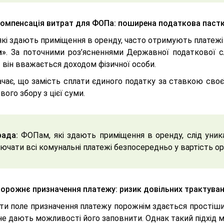
Компенсація витрат для ФОПа: поширена податкова паст
які здають приміщення в оренду, часто отримують платеж
и»
. За поточними роз’ясненнями Державної податкової с
 він вважається доходом фізичної особи.
ачає, що замість сплати єдиного податку за ставкою сво
вого збору з цієї суми.
ада:
ФОПам, які здають приміщення в оренду, слід уни
ючати всі комунальні платежі безпосередньо у вартість о
Порожнє призначення платежу: ризик довільних трактува
ти поле призначення платежу порожнім здається простіши
 не дають можливості його заповнити. Однак такий підхід