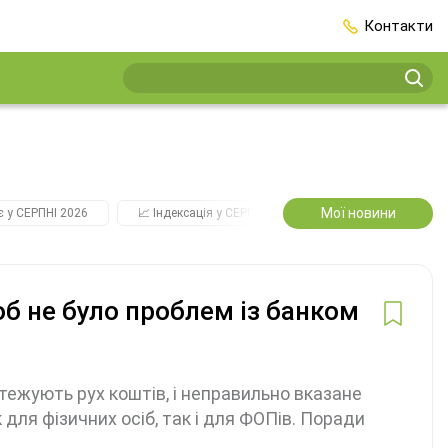
Контакти
Мої новини
є у СЕРПНІ 2026
📈 Індексація у СЕРПНІ
2️⃣0️⃣2️⃣7️⃣ Усі ключові
об не було проблем із банком
тежують рух коштів, і неправильно вказане
ля фізичних осіб, так і для ФОПів. Поради