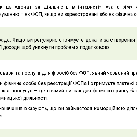
 ж це
«донат за діяльність в інтернеті»
,
«за стрім»
ч
уванню – як ФОП, якщо ви зареєстровані, або як фізична о
ада:
Якщо ви регулярно отримуєте донати за створення к
ї доходи, щоб уникнути проблем з податковою.
Товари та послуги для фізосіб без ФОП: явний червоний п
и фізична особа без реєстрації ФОПа і отримуєте платежі
,
«за послугу»
– це прямий сигнал для фінмоніторингу ба
мницької діяльності.
изначення вказують, що ви займаєтеся комерційною діяльн
.