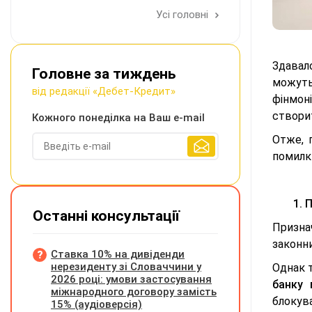
Усі головні
Здавало
Головне за тиждень
можуть
від редакції «Дебет-Кредит»
фінмон
створит
Кожного понеділка на Ваш e-mail
Отже, 
помилки
1. 
Останні консультації
Призна
законни
Ставка 10% на дивіденди
нерезиденту зі Словаччини у
Однак т
2026 році: умови застосування
банку 
міжнародного договору замість
блокува
15% (аудіоверсія)