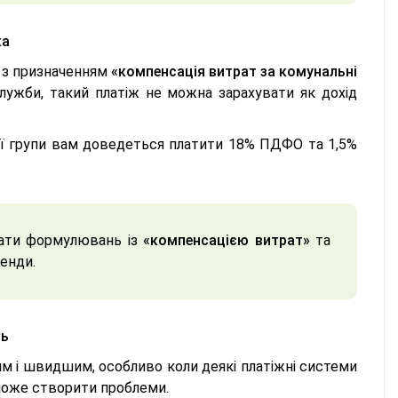
ка
і з призначенням
«компенсація витрат за комунальні
лужби, такий платіж не можна зарахувати як дохід
єї групи вам доведеться платити 18% ПДФО та 1,5%
кати формулювань із
«компенсацією витрат»
та
ренди.
нь
м і швидшим, особливо коли деякі платіжні системи
 може створити проблеми.