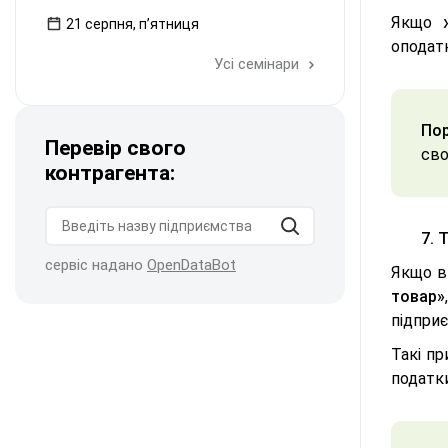
Якщо
21 серпня, пʼятниця
оподатк
Усі семінари
Пор
Перевір свого
сво
контрагента:
7. 
сервіс надано
OpenDataBot
Якщо в
товар»
підприє
Такі пр
податки