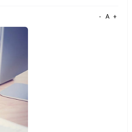
-
A
+