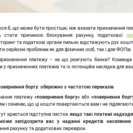
ся б, що може бути простіше, ніж вказати призначення пла
 стати причиною блокування рахунку, податкової
пе
іторинг та податкові органи пильно відстежують рух кошт
и серйозні проблеми як для фізичних осіб, так і для ФОПів.
призначення платежу – на що реагують банки? Команда
 у призначеннях платежів та їх потенційні наслідки для ва
Повернення боргу: обережно з частотою переказів
чення платежу
«повернення боргу»
або
«повернення борг
м і означає, що ці кошти повертаються вам і не підлягаю
ут криється підступна пастка:
якщо такі платежі надходят
може запідозрити вас у наданні кредитів населенню б
ння рахунку та додаткових перевірок.