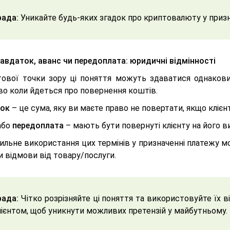
ада:
Уникайте будь-яких згадок про криптовалюту у признач
Завдаток, аванс чи передоплата: юридичні відмінності
тової точки зору ці поняття можуть здаватися однакови
во коли йдеться про повернення коштів.
ок
– це сума, яку ви маєте право не повертати, якщо кліє
або
передоплата
– мають бути повернуті клієнту на його в
ильне використання цих термінів у призначенні платежу м
и відмови від товару/послуги.
ада:
Чітко розрізняйте ці поняття та використовуйте їх 
лієнтом, щоб уникнути можливих претензій у майбутньому.