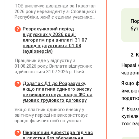
ТОВ виплачує дивіденди за І квартал
2026 року нерезиденту зі Словацької
Республіки, який є єдиним учасником
Пор
товариства. Які умови застосування
положень міжнародного договору
бут
Розрахунковий період
для визначення ставки податку на
відпускних у 2026 році:
доходи нерезидентів (базова 15% чи
алгоритм при виплаті 31.07
зменшена 10%)?
перед відпусткою з 01.08
(аудіоверсія)
2. 
Працівник йде у відпустку з
Наразі 
01.08.2026 року. Виплата відпускних
здійснюється 31.07.2026 р. Який
червон
розрахунковий період
застосовується для нарахування
Якщо ф
Додаток Д1 до Розрахунку,
відпускних згідно з нормами
якщо платник єдиного внеску
ймовір
законодавства?
не використовує працю ФО на
податк
умовах трудового договору
У Верх
Якщо платник єдиного внеску у
звітному періоді не використовує
купівл
працю фізичних осіб на умовах
тож ва
трудового договору (контракту) або
на інших умовах, передбачених
Лікарняний директора під час
законодавством, Додаток Д1/
відпустки без збереження