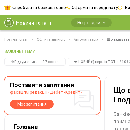
Спробувати безкоштовно
Оформити передплату
Ви
Новини і статті
Всі розділи
Новини і статті
Облік та звітність
Автоматизація
Що вказувати
ВАЖЛИВІ ТЕМИ
🔉Підсумки тижня. 3-7 серпня
💔 НОВИЙ (!) перелік ТОТ з 24.06.
Поставити запитання
Що в
фахівцям редакції «Дебет-Кредит»
і по
Моє запитання
Банків
призна
Головне
адвока