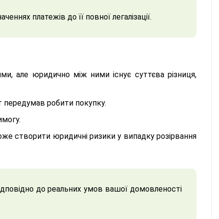
еннях платежів до її повної легалізації.
ми, але юридично між ними існує суттєва різниця,
нт передумав робити покупку.
имогу.
оже створити юридичні ризики у випадку розірвання
відповідно до реальних умов вашої домовленості