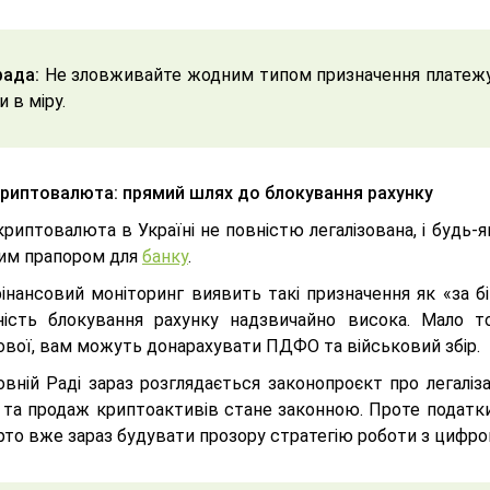
ада:
Не зловживайте жодним типом призначення платежу,
и в міру.
Криптовалюта: прямий шлях до блокування рахунку
криптовалюта в Україні не повністю легалізована, і будь-
им прапором для
банку
.
інансовий моніторинг виявить такі призначення як «за б
ність блокування рахунку надзвичайно висока. Мало т
ової, вам можуть донарахувати ПДФО та військовий збір.
овній Раді зараз розглядається законопроєкт про легаліз
я та продаж криптоактивів стане законною. Проте податки
рто вже зараз будувати прозору стратегію роботи з цифр