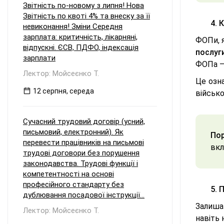
Звітність по-новому з липня! Нова
Звітність по квоті 4% та внеску за її
4. 
невиконання! Зміни Середня
зарплата: критичність, лікарняні,
ФОПи, 
відпускні. ЄСВ, ПДФО, індексація
послуг
зарплати
ФОПа –
Лектор: Мойсеєнко Т.
Це озн
12 серпня, середа
військо
Сучасний трудовий договір (усний,
письмовий, електронний). Як
Пор
перевести працівників на письмові
вкл
трудові договори без порушення
законодавства. Трудові функції і
компетентності на основі
професійного стандарту без
5. 
дублювання посадової інструкції...
Залиша
Лектор: Мойсеєнко Т.
навіть