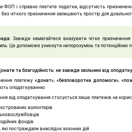
и ФОП і справно платите податки, відсутність призначен
 без чіткого призначення залишають простір для довільног
ада:
Завжди намагайтеся вказувати чітке призначення 
иль. Це допоможе уникнути непорозумінь та потенційних п
Донати та благодійність: не завжди звільнені від оподатк
чення платежу
«донат»
,
«безповоротна допомога»
,
«по
ають оподаткуванню.
ння від оподаткування стосується лише платежів на корис
еєстрованих волонтерів
ськовослужбовців
одійних фондів
, які постраждали внаслідок воєнних дій