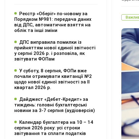
Реєстр «Оберіг» по-новому за
Важли
Порядком №981: передача даних
від ДПС, автоматичне взяття на
облік та інші зміни
ДПС виправила помилки із
прийняттям нової єдиної звітності
у серпні 2026 р. і розповіла, як
звітувати ФОПам
У суботу, 8 серпня, ФОПи вже
почали отримувати квитанції №2
щодо нової єдиної звітності за ІІ
квартал 2026 р.
Дайджест «Дебет-Кредит» за
тиждень: головні бухгалтерські
новини за 3-7 серпня (аудіоверсія)
Календар бухгалтера на 10 – 14
серпня 2026 року: усі строки
звітування та сплати податків