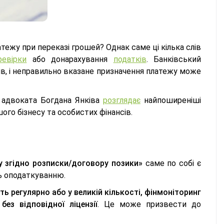
тежу при переказі грошей? Однак саме ці кілька слів
ревірки
або донарахування
податків
. Банківський
ів, і неправильно вказане призначення платежу може
 адвоката Богдана Янківа
розглядає
найпоширеніші
шого бізнесу та особистих фінансів.
у згідно розписки/договору позики»
саме по собі є
ть оподаткуванню.
ь регулярно або у великій кількості, фінмоніторинг
ез відповідної ліцензії
. Це може призвести до