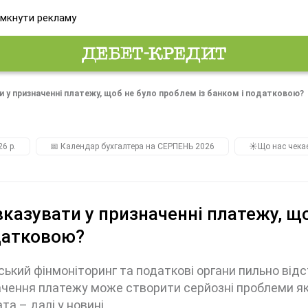
мкнути рекламу
 у призначенні платежу, щоб не було проблем із банком і податковою?
26 р.
📅 Календар бухгалтера на СЕРПЕНЬ 2026
☀️Що нас чека
казувати у призначенні платежу, щ
датковою?
ський фінмоніторинг та податкові органи пильно відс
чення платежу може створити серйозні проблеми як д
та – далі у новині