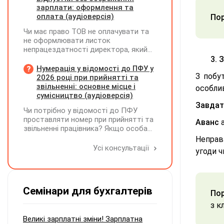
Додаток ФІЗ-Д1 за відповідний
зарплати: оформлення та
період не подається
оплата (аудіоверсія)
Пор
Чи має право ТОВ не оплачувати та
не оформлювати листок
непрацездатності директора, який
перебуває у відпустці без
3. 
збереження заробітної плати під час
Нумерація у відомості до ПФУ у
З побу
призупинення діяльності
2026 році при прийнятті та
підприємства?
звільненні: основне місце і
особли
сумісництво (аудіоверсія)
Завдат
Чи потрібно у відомості до ПФУ
проставляти номер при прийнятті та
Аванс
звільненні працівника? Якщо особа
одночасно працювала за основним
Неправ
місцем роботи та за сумісництвом,
Усі консультації
угоди ч
чи рахується це як два роботодавці?
Семінари для бухгалтерів
Пор
з к
Великі зарплатні зміни! Зарплатна