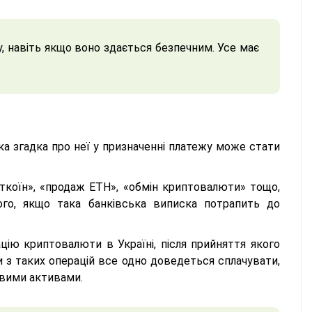
 навіть якщо воно здається безпечним. Усе має
яка згадка про неї у призначенні платежу може стати
іткоїн», «продаж ETH», «обмін криптовалюти» тощо,
ого, якщо така банківська виписка потрапить до
ацію криптовалюти в Україні, після прийняття якого
 з таких операцій все одно доведеться сплачувати,
овими активами.