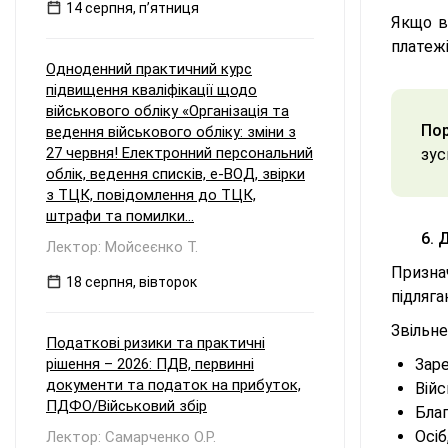
14 серпня, пʼятниця
Якщо в
платежі
Одноденний практичний курс
підвищення кваліфікації щодо
військового обліку «Організація та
Пор
ведення військового обліку: зміни з
27 червня! Електронний персональний
зус
облік, ведення списків, е-ВОД, звірки
з ТЦК, повідомлення до ТЦК,
штрафи та помилки...
6. 
Лектор: Мойсеєнко Т.
Призна
18 серпня, вівторок
підляг
Звільне
Податкові ризики та практичні
рішення – 2026: ПДВ, первинні
Зар
документи та податок на прибуток,
Вій
ПДФО/Військовий збір
Благ
Осіб
Лектор: Самарченко О.Р.