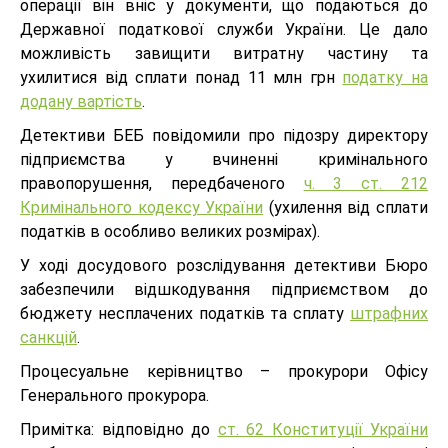
операції він вніс у документи, що подаються до
Державної податкової служби України. Це дало
можливість завищити витратну частину та
ухилитися від сплати понад 11 млн грн
податку на
додану вартість
.
Детективи БЕБ повідомили про підозру директору
підприємства у вчиненні кримінального
правопорушення, передбаченого
ч. 3 ст. 212
Кримінального кодексу України
(ухилення від сплати
податків в особливо великих розмірах).
У ході досудового розслідування детективи Бюро
забезпечили відшкодування підприємством до
бюджету несплачених податків та сплату
штрафних
санкцій
.
Процесуальне керівництво – прокурори Офісу
Генерального прокурора.
Примітка: відповідно до
ст. 62 Конституції України