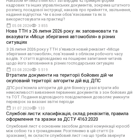
Наказом №1860/5 Мін'юст затвердив 42 примірні форми
кадрових та інших управлінських документів, зокрема штатного
розпису, посадової інструкції, наказів про прийняття, звільнення,
надання відпустки. Чи є вони обов'язковими та як їх
використовувати на практиці?
05.08.2026
3 855
Нова ТТН з 26 липня 2026 року: як заповнювати та
вказувати «Місце зберігання автомобіля» в різних
ситуаціях
З 26 липня 2026 року у ТТН з'явився новий реквізит «Місце
зберігання автомобіля», пов'язаний з обліком робочого часу
водіїв. У статті відповідаємо на поширені запитання читачів
щодо його заповнення в різних господарських ситуаціях
03.08.2026
5 519
Втратили документи на території бойових дій чи
окупованій території: алгоритм дій від ДПС
ДПС роз'яснила алгоритм дій для бізнесу у разі втрати або
неможливості вивезення первинних документів з зон бойових дій
та ТОТ. Подання відповідного повідомлення дозволяє уникнути
перевірок за вказані звітні періоди
31.07.2026
133
Службові листи: класифікація, склад реквізитів, правила
оформлення та зразки за ДСТУ 4163:2020
Службовий лист є основним засобом ділової комунікації юросіб
між собою та з громадянами. Розглянемо в цій статті (із
зразками), як скласти службовий лист і на що треба звернути