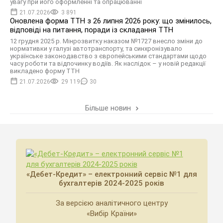
увагу при його оформленні та опрацюванні
21.07.2026
3 891
Оновлена форма ТТН з 26 липня 2026 року: що змінилось,
відповіді на питання, поради із складання ТТН
12 грудня 2025 р. Мінрозвитку наказом №1727 внесло зміни до
нормативки у галузі автотранспорту, та синхронізувало
українське законодавство з європейськими стандартами щодо
часу роботи та відпочинку водіїв. Як наслідок – у новій редакції
викладено форму ТТН
21.07.2026
29 119
30
Більше новин
«Дебет-Кредит» – електронний сервіс №1 для
бухгалтерів 2024-2025 років
За версією аналітичного центру
«Вибір Країни»