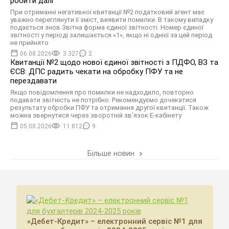
робити далі
При отриманні негативної квитанції №2 податковий агент має
уважно переглянути її зміст, виявити помилки. В такому випадку
подається знов Звітна форма єдиної звітності. Номер єдиної
звітності у періоді залишається «1», якщо ні однієї за цей період
не прийнято
06.08.2026
3 327
2
Квитанції №2 щодо нової єдиної звітності з ПДФО, ВЗ та
ЄСВ: ДПС радить чекати на обробку ПФУ та не
перездавати
Якщо повідомлення про помилки не надходило, повторно
подавати звітність не потрібно. Рекомендуємо дочекатися
результату обробки ПФУ та отримання другої квитанції. Також
можна звернутися через зворотній зв’язок Е-кабінету
05.08.2026
11 812
9
Більше новин
«Дебет-Кредит» – електронний сервіс №1 для