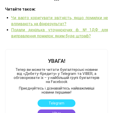
***
Читайте також:
Чи варто коригувати звітність, якщо помилки не
впливають на фінрезультат?
Подали декілька уточнюючих ф. №1ДФ для
виправлення помилок: яким буде штраф?
УВАГА!
Тепер ви можете читати бухгалтерські новини
від «Дебету-Кредиту» у Telegram та VIBER, а
обговорювати їх – у найбільшій групі бухгалтерів
на Facebook
Приєднуйтесь і дізнавайтесь найважливіші
новини першими!
Telegram