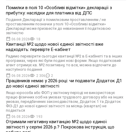
Помилки в полі 10 «Особливі відмітки» декларації з
прибутку: наслідки для платника від ДПС
Подання Декларації з помилковим проставленням / не
проставленням позначки у полі 10 «Особливі відмітки»
Декларації може призвести до невизнання її податковою
звітністю
06.08.2026
18
Квитанції №2 щодо нової єдиної звітності вже
надходять: перевірте Е-кабінет
Радимо перевірити сьогодні квитанції №2 в Е-кабінеті та в інших
програмах, через які були подані нові форми. Якщо податковий
агент отримує кв. №2 позитивну, то все, можна відпочити до
наступного подання
06.08.2026
2 306
2
Працівників немає у 2026 році: чи подавати Додаток Д1
до нової єдиної звітності
Якщо юрособа або ФОП у звітному періоді не використовує
працю фізичних осіб на умовах трудового договору або на інших
умовах, передбачених законодавством, Додаток 1 та Додаток
ФІЗ-Д1 до нової єдиної звітності за місяць (квартал) не
подається
06.08.2026
193
Отримали негативну квитанцію №2 щодо єдиної
звітності у серпні 2026 р.? Покрокова інструкція, що