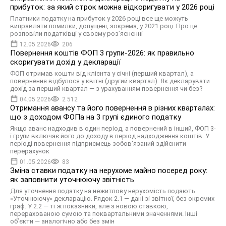
прибуток: за який строк можна відкоригувати у 2026 році
Платники податку на прибуток у 2026 році все ще можуть
виправляти помилки, допущені, зокрема, у 2021 році. Про це
розповіли податківці у своєму розʼясненні
12.05.2026
206
Повернення коштів ФОП 3 групи-2026: як правильно
скоригувати дохід у декларації
ФОП отримав кошти від клієнта у січні (перший квартал), а
повернення відбулося у квітні (другий квартал). Як декларувати
дохід за перший квартал — з урахуванням повернення чи без?
04.05.2026
2 512
Отримання авансу та його повернення в різних кварталах:
що з доходом ФОПа на 3 групі єдиного податку
Якщо аванс надходив в один період, а повернений в інший, ФОП 3-
ї групи включає його до доходу в період надходження коштів. У
періоді повернення підприємець зобов'язаний здійснити
перерахунок
01.05.2026
83
Зміна ставки податку на нерухоме майно посеред року:
як заповнити уточнюючу звітність
Для уточнення податку на нежитлову нерухомість подають
«Уточнюючу» декларацію. Рядок 2.1 — дані зі звітної, без окремих
граф. У 2.2 — ті ж показники, але з новою ставкою,
перерахованою сумою та поквартальними значеннями. Інші
об’єкти — аналогічно або без змін