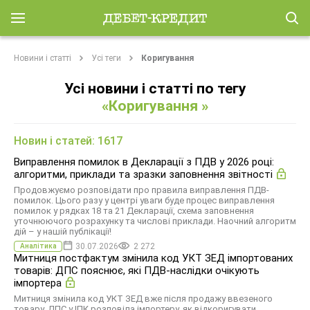
Новини і статті
Усі теги
Коригування
Усі новини і статті по тегу
«Коригування »
Новин і статей: 1617
Виправлення помилок в Декларації з ПДВ у 2026 році:
алгоритми, приклади та зразки заповнення звітності
Продовжуємо розповідати про правила виправлення ПДВ-
помилок. Цього разу у центрі уваги буде процес виправлення
помилок у рядках 18 та 21 Декларації, схема заповнення
уточнюючого розрахунку та числові приклади. Наочний алгоритм
дій – у нашій публікації!
30.07.2026
2 272
Аналітика
Митниця постфактум змінила код УКТ ЗЕД імпортованих
товарів: ДПС пояснює, які ПДВ-наслідки очікують
імпортера
Митниця змінила код УКТ ЗЕД вже після продажу ввезеного
товару. ДПС у ІПК розповіла імпортеру, як відкоригувати