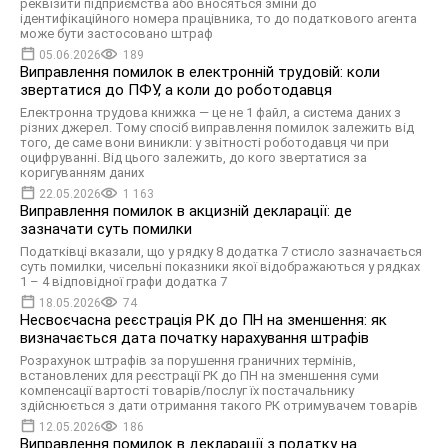
реквізити підприємства або вносяться зміни до
ідентифікаційного номера працівника, то до податкового агента
може бути застосовано штраф
05.06.2026
189
Виправлення помилок в електронній трудовій: коли
звертатися до ПФУ, а коли до роботодавця
Електронна трудова книжка — це не 1 файл, а система даних з
різних джерел. Тому спосіб виправлення помилок залежить від
того, де саме вони виникли: у звітності роботодавця чи при
оцифруванні. Від цього залежить, до кого звертатися за
коригуванням даних
22.05.2026
1 163
Виправлення помилок в акцизній декларації: де
зазначати суть помилки
Податківці вказали, що у рядку 8 додатка 7 стисло зазначається
суть помилки, чисельні показники якої відображаються у рядках
1 – 4 відповідної графи додатка 7
18.05.2026
74
Несвоєчасна реєстрація РК до ПН на зменшення: як
визначається дата початку нарахування штрафів
Розрахунок штрафів за порушення граничних термінів,
встановлених для реєстрації РК до ПН на зменшення суми
компенсації вартості товарів/послуг їх постачальнику
здійснюється з дати отримання такого РК отримувачем товарів
12.05.2026
186
Виправлення помилок в декларації з податку на