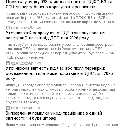
Помилка у рядку 033 єдиної звітності з ПДФО, ВЗ та
ЄСВ: чи передбачено коригування реквізитів
Податківці у своєму розʼясненні наголосили, що коригування
реквізитів рядка 033 єдиної звітності з ПДФО, ВЗ та ЄСВ не
передбачено. Тож виправити такі помилки наразі не можливо
03.07.2026
245
Уточнюючий розрахунок з ПДВ після анулювання
реєстрації: деталі від ДПС для 2026 року
Так як суб’єкт господарювання у разі анулювання реєстрації
платника ПДВ виключається із Реєстру платників ПДВ, то
уточнюючий розрахунок за період, у якому він був платником
ПДВ, подати не може
02.07.2026
149
Уточнююча звітність під час або після перевірки:
обмеження для платників податків від ДПС для 2026
року
Якщо ДПС повідомила про виявлені операції з метою надання
неправомірної вигоди службовій особі іноземної держави, які
призвели до зменшення об’єкта оподаткування та/або
заниження ПЗ, то можна уточнити звітність за відповідний
податковий період
02.07.2026
146
Виправлення помилки у коді працівника в єдиній
звітності: чи буде штраф
Якщо у разі подання уточнюючої єдиної звітності уточнюються