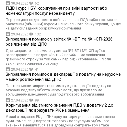
30.04.2026
62
ПДВ і курс НБУ: коригування при зміні вартості або
номенклатури послуг нерезиденту
Перерахунок податкового зобов’язання з ПДВ здійснюється за
валютним (обмінним) курсом Національного банку України, що діє
на дату складання розрахунку коригування
29.04.2026
132
Виправлення помилок у звітах №1-ВП та №1-ОП-2026:
розʼяснення від ДПС
Для виправлення помилок у звітах №1-ВП і №1-ОП суб’єкт
господарювання подає: «Звітний новий» – до закінчення
граничного строку за той самий період; «Уточнений» – після
закінчення граничного строку
28.04.2026
41
Виправлення помилок в декларації з податку на нерухоме
майно: розʼяснення від ДПС
Платник може виправити помилку в декларації з податку на
вказано код типу об’єкта нерухомості, що призвело до
збільшення/зменшення суми податкового зобов’язання
27.04.2026
99
Коригування від’ємного значення ПДВ у додатку 2 до
декларації: як врахувати РК на зменшення
У разі складання РК до ПН/ аркуша коригування на зменшення
суми компенсації вартості товарів / послуг сума від’ємного
значення зменшується за відповідним контрагентом і таке