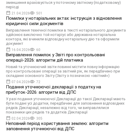
зменшення враховується у поточному звітному (податковому)
періоді
21.04.2026
501
Помилки у нотаріальних актах: інструкція з відновлення
юридичної сили документів
Виправлення технічної помилки в тексті нотаріального документа
здійснює виключно той нотаріус або державна нотаріальна
контора, які вчинили відповідну нотаріальну дію та оформили
документ
16.04.2026
60
Виправлення помилок у Звіті про контрольовані
операції-2026: алгоритм дій платника
Новий та уточнюючий звіти повинні містити повну інформацію
про контрольовані операції за звітний рік, як передбачено при
складанні основного Звіту (Звіту з позначкою «звітний»)
07.04.2026
72
Подання уточнюючої декларації з податку на
прибуток-2026: алгоритм від ДПС
У разі подання уточнюючої Декларації до такої Декларації мають
бути подані усі додатки, передбачені для заповнення відповідних
рядків Декларації, незалежно від того, чи виправлялися
показники цих рядків та додатків Декларації
02.04.2026
305
Неповний період користування землею: алгоритм
заповнення уточнюючої від ДПС