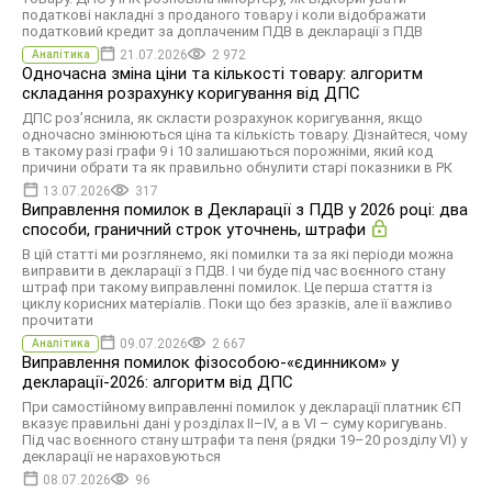
податкові накладні з проданого товару і коли відображати
податковий кредит за доплаченим ПДВ в декларації з ПДВ
21.07.2026
2 972
Аналітика
Одночасна зміна ціни та кількості товару: алгоритм
складання розрахунку коригування від ДПС
ДПС роз’яснила, як скласти розрахунок коригування, якщо
одночасно змінюються ціна та кількість товару. Дізнайтеся, чому
в такому разі графи 9 і 10 залишаються порожніми, який код
причини обрати та як правильно обнулити старі показники в РК
13.07.2026
317
Виправлення помилок в Декларації з ПДВ у 2026 році: два
способи, граничний строк уточнень, штрафи
В цій статті ми розглянемо, які помилки та за які періоди можна
виправити в декларації з ПДВ. І чи буде під час воєнного стану
штраф при такому виправленні помилок. Це перша стаття із
циклу корисних матеріалів. Поки що без зразків, але її важливо
прочитати
09.07.2026
2 667
Аналітика
Виправлення помилок фізособою-«єдинником» у
декларації-2026: алгоритм від ДПС
При самостійному виправленні помилок у декларації платник ЄП
вказує правильні дані у розділах ІІ–ІV, а в VІ – суму коригувань.
Під час воєнного стану штрафи та пеня (рядки 19–20 розділу VІ) у
декларації не нараховуються
08.07.2026
96