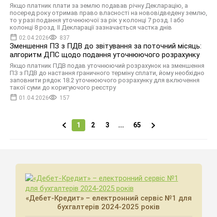
Якщо платник плати за землю подавав річну Декларацію, а
посеред року отримав право власності на нововідведену землю,
то у разі подання уточнюючої за рік у колонці 7 розд. І або
колонці 8 розд. ІІ Декларації зазначається частка днів
02.04.2026
837
Зменшення ПЗ з ПДВ до звітування за поточний місяць:
алгоритм ДПС щодо подання уточнюючого розрахунку
Якщо платник ПДВ подав уточнюючий розрахунок на зменшення
ПЗ з ПДВ до настання граничного терміну сплати, йому необхідно
заповнити рядок 18.2 уточнюючого розрахунку для включення
такої суми до коригуючого реєстру
01.04.2026
157
1
2
3
...
65
«Дебет-Кредит» – електронний сервіс №1 для
бухгалтерів 2024-2025 років