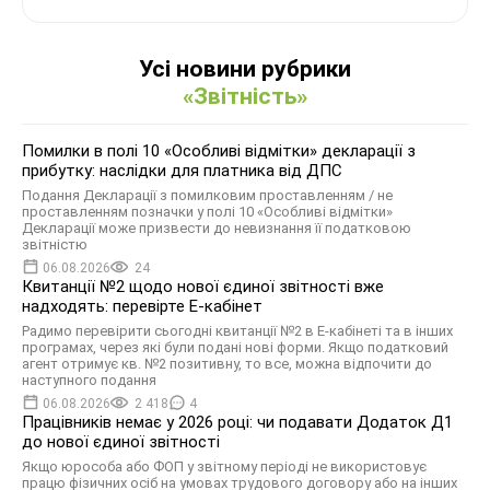
Усі новини рубрики
«Звітність»
Помилки в полі 10 «Особливі відмітки» декларації з
прибутку: наслідки для платника від ДПС
Подання Декларації з помилковим проставленням / не
проставленням позначки у полі 10 «Особливі відмітки»
Декларації може призвести до невизнання її податковою
звітністю
06.08.2026
24
Квитанції №2 щодо нової єдиної звітності вже
надходять: перевірте Е-кабінет
Радимо перевірити сьогодні квитанції №2 в Е-кабінеті та в інших
програмах, через які були подані нові форми. Якщо податковий
агент отримує кв. №2 позитивну, то все, можна відпочити до
наступного подання
06.08.2026
2 418
4
Працівників немає у 2026 році: чи подавати Додаток Д1
до нової єдиної звітності
Якщо юрособа або ФОП у звітному періоді не використовує
працю фізичних осіб на умовах трудового договору або на інших