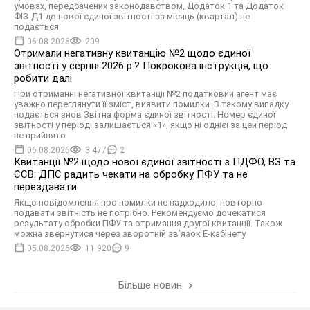
умовах, передбачених законодавством, Додаток 1 та Додаток
ФІЗ-Д1 до нової єдиної звітності за місяць (квартал) не
подається
06.08.2026
209
Отримали негативну квитанцію №2 щодо єдиної
звітності у серпні 2026 р.? Покрокова інструкція, що
робити далі
При отриманні негативної квитанції №2 податковий агент має
уважно переглянути її зміст, виявити помилки. В такому випадку
подається знов Звітна форма єдиної звітності. Номер єдиної
звітності у періоді залишається «1», якщо ні однієї за цей період
не прийнято
06.08.2026
3 477
2
Квитанції №2 щодо нової єдиної звітності з ПДФО, ВЗ та
ЄСВ: ДПС радить чекати на обробку ПФУ та не
перездавати
Якщо повідомлення про помилки не надходило, повторно
подавати звітність не потрібно. Рекомендуємо дочекатися
результату обробки ПФУ та отримання другої квитанції. Також
можна звернутися через зворотній зв’язок Е-кабінету
05.08.2026
11 920
9
Більше новин