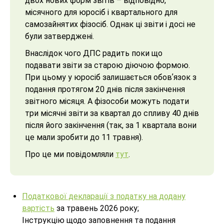
двох нових форм звітів – відповідно,
місячного для юросіб і квартального для
самозайнятих фізосіб. Однак ці звіти і досі не
були затверджені.
Внаслідок чого ДПС радить поки що
подавати звіти за старою діючою формою.
При цьому у юросіб залишається обовʼязок з
подання протягом 20 днів після закінчення
звітного місяця. А фізособи можуть подати
три місячні звіти за квартал до спливу 40 днів
після його закінчення (так, за 1 квартала вони
це мали зробити до 11 травня).
Про це ми повідомляли
тут
.
Податкової декларації з податку на додану
вартість
за травень 2026 року;
Інструкцію щодо заповнення та подання