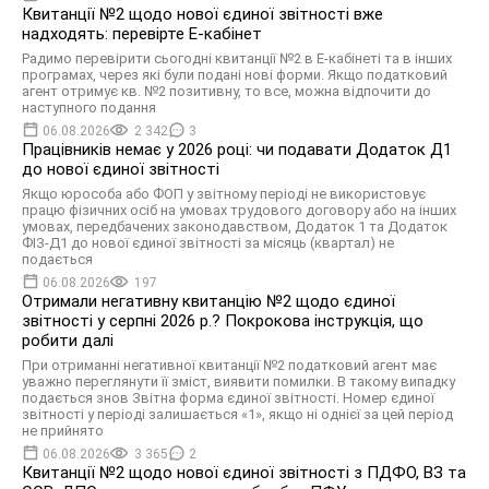
Квитанції №2 щодо нової єдиної звітності вже
надходять: перевірте Е-кабінет
Радимо перевірити сьогодні квитанції №2 в Е-кабінеті та в інших
програмах, через які були подані нові форми. Якщо податковий
агент отримує кв. №2 позитивну, то все, можна відпочити до
наступного подання
06.08.2026
2 342
3
Працівників немає у 2026 році: чи подавати Додаток Д1
до нової єдиної звітності
Якщо юрособа або ФОП у звітному періоді не використовує
працю фізичних осіб на умовах трудового договору або на інших
умовах, передбачених законодавством, Додаток 1 та Додаток
ФІЗ-Д1 до нової єдиної звітності за місяць (квартал) не
подається
06.08.2026
197
Отримали негативну квитанцію №2 щодо єдиної
звітності у серпні 2026 р.? Покрокова інструкція, що
робити далі
При отриманні негативної квитанції №2 податковий агент має
уважно переглянути її зміст, виявити помилки. В такому випадку
подається знов Звітна форма єдиної звітності. Номер єдиної
звітності у періоді залишається «1», якщо ні однієї за цей період
не прийнято
06.08.2026
3 365
2
Квитанції №2 щодо нової єдиної звітності з ПДФО, ВЗ та