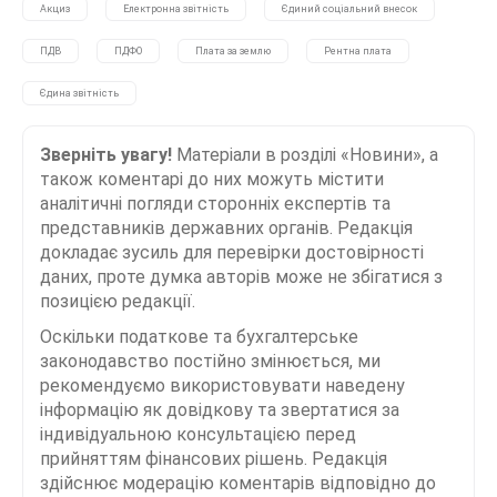
Акциз
Електронна звітність
Єдиний соціальний внесок
ПДВ
ПДФО
Плата за землю
Рентна плата
Єдина звітність
Зверніть увагу!
Матеріали в розділі «Новини», а
також коментарі до них можуть містити
аналітичні погляди сторонніх експертів та
представників державних органів. Редакція
докладає зусиль для перевірки достовірності
даних, проте думка авторів може не збігатися з
позицією редакції.
Оскільки податкове та бухгалтерське
законодавство постійно змінюється, ми
рекомендуємо використовувати наведену
інформацію як довідкову та звертатися за
індивідуальною консультацією перед
прийняттям фінансових рішень. Редакція
здійснює модерацію коментарів відповідно до