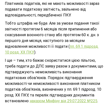
Платників податків, які не мають можливості зараз
подавати податкову звітність, звільнено від
відповідальності, передбаченої ПКУ.
Тобто штрафів не буде. Але за умови подання такої
звітності протягом 6 місяців після припинення або
скасування воєнного стану або протягом 60 к. дн. з
першого дня місяця, наступного за місяцем
відновлення можливості її подати (
пп. 69.1 підрозд.
10 розд. ХХ ПКУ
).
І ще – тим, хто бажає скористатися цією пільгою,
треба подати до ДПС заяву разом з документами, що
підтверджують неможливість виконання
податкових обов'язків. Порядок підтвердження
можливості чи неможливості виконання платником
податків обов'язків, визначених у пп. 69.1 підрозд. 10
розд. XX ПКУ, та перелік підтвердних документів
встановлено
наказом Мінфіну від 29.07.2022 №225
.