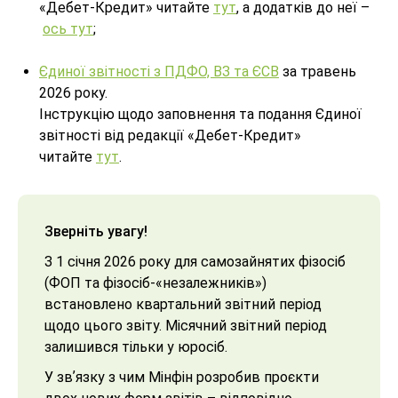
«Дебет-Кредит» читайте
тут
, а додатків до неї –
ось тут
;
Єдиної звітності з ПДФО, ВЗ та ЄСВ
за травень
2026 року.
Інструкцію щодо заповнення та подання Єдиної
звітності від редакції «Дебет-Кредит»
читайте
тут
.
Зверніть увагу!
З 1 січня 2026 року для самозайнятих фізосіб
(ФОП та фізосіб-«незалежників»)
встановлено квартальний звітний період
щодо цього звіту. Місячний звітний період
залишився тільки у юросіб.
У звʼязку з чим Мінфін розробив проєкти