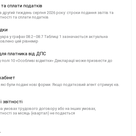
я та сплати податків
 другий тиждень серпня 2026 року: строки подання звітів та
тності та сплати податків
ідки
вуара у графах 08.2–08.7 Таблиці 1 зазначається актуальна
новлено цей рівнемір
 для платника від ДПС
полі 10 «Особливі відмітки» Декларації може призвести до
кабінет
з які були подані нові форми. Якщо податковий агент отримує кв.
ї звітності
на умовах трудового договору або на інших умовах,
ності за місяць (квартал) не подається