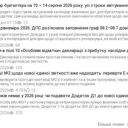
р бухгалтера на 10 – 14 серпня 2026 року: усі строки звітуванн
редит» підготував актуальний календар важливих дат для бухгалтерів на
одатків. Цей календар допоможе вчасно виконувати обов’язки щодо зві
дні 07:15
12
 рівнеміра-2026: ДПС роз'яснила заповнення граф 08.2–08.7 дов
одачі коригуючої Довідки 1 у разі повірки рівнеміра без дій щодо резер
ія з попередньої довідки щодо стаціонарного резервуара, на який вста
.2026
68
 в полі 10 «Особливі відмітки» декларації з прибутку: наслідки
Декларації з помилковим проставленням / не проставленням позначки у 
ня її податковою звітністю
.2026
105
ії №2 щодо нової єдиної звітності вже надходять: перевірте Е-
ревірити сьогодні квитанції №2 в Е-кабінеті та в інших програмах, чере
ивну, то все, можна відпочити до наступного подання
.2026
4 703
13
иків немає у 2026 році: чи подавати Додаток Д1 до нової єдино
соба або ФОП у звітному періоді не використовує працю фізичних осіб 
ених законодавством, Додаток 1 та Додаток ФІЗ-Д1 до нової єдиної звіт
.2026
370
Більше новин