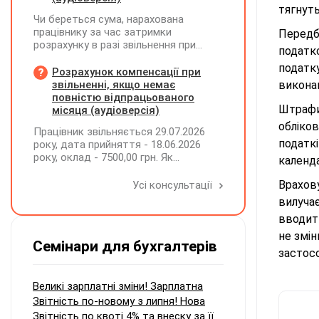
тягнуть
Чи береться сума, нарахована
працівнику за час затримки
Передб
розрахунку в разі звільнення при
податко
обчсиленні середньомісячної
податк
заробітної плати (винагороди), для
Розрахунок компенсації при
розрахунку внеску на підтримку
звільненні, якщо немає
викона
працевлаштування осіб з
повністю відпрацьованого
інвалідністю?
Штрафи
місяця (аудіоверсія)
обліков
Працівник звільняється 29.07.2026
податкі
року, дата прийняття - 18.06.2026
року, оклад - 7500,00 грн. Як
календ
розрахувати компенсацію трьох
невикористаних днів відпустки при
Врахов
Усі консультації
звільненні?
вилуча
вводит
не змін
Семінари для бухгалтерів
застос
Великі зарплатні зміни! Зарплатна
Звітність по-новому з липня! Нова
Звітність по квоті 4% та внеску за її