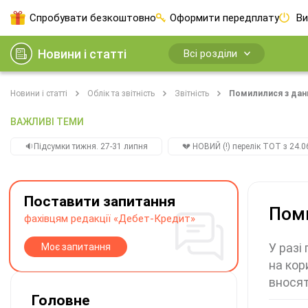
Спробувати безкоштовно
Оформити передплату
Ви
Новини і статті
Всі розділи
Новини і статті
Облік та звітність
Звітність
Помилилися з дан
ВАЖЛИВІ ТЕМИ
🔉Підсумки тижня. 27-31 липня
💔 НОВИЙ (!) перелік ТОТ з 24.06
Поставити запитання
Поми
фахівцям редакції «Дебет-Кредит»
У разі
Моє запитання
на кор
вносят
Головне