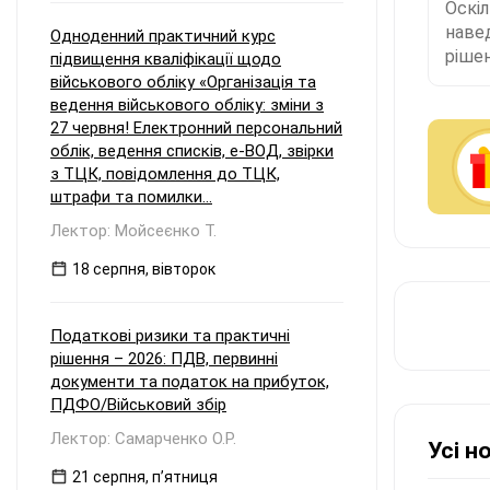
Оскі
наве
Одноденний практичний курс
рішен
підвищення кваліфікації щодо
військового обліку «Організація та
ведення військового обліку: зміни з
27 червня! Електронний персональний
облік, ведення списків, е-ВОД, звірки
з ТЦК, повідомлення до ТЦК,
штрафи та помилки...
Лектор: Мойсеєнко Т.
18 серпня, вівторок
Податкові ризики та практичні
рішення – 2026: ПДВ, первинні
документи та податок на прибуток,
ПДФО/Військовий збір
Лектор: Самарченко О.Р.
Усі н
21 серпня, пʼятниця