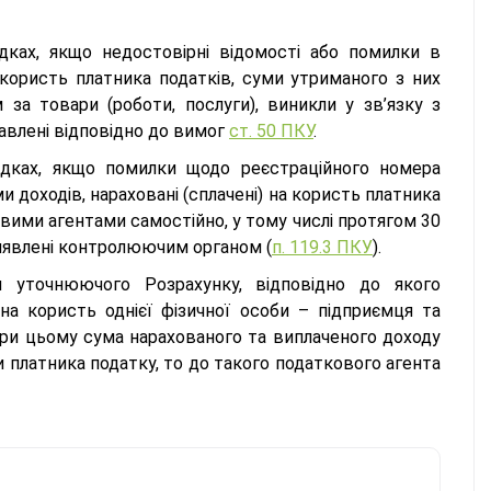
ках, якщо недостовірні відомості або помилки в
а користь платника податків, суми утриманого з них
 за товари (роботи, послуги), виникли у зв’язку з
авлені відповідно до вимог
ст. 50 ПКУ
.
адках, якщо помилки щодо реєстраційного номера
и доходів, нараховані (сплачені) на користь платника
овими агентами самостійно, у тому числі протягом 30
иявлені контролюючим органом (
п. 119.3 ПКУ
).
 уточнюючого Розрахунку, відповідно до якого
а користь однієї фізичної особи – підприємця та
при цьому сума нарахованого та виплаченого доходу
и платника податку, то до такого податкового агента