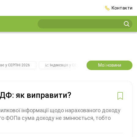
Контакти
Мої новини
ає у СЕРПНІ 2026
📈 Індексація у СЕРПНІ
2️⃣0️⃣2️⃣7️⃣ Усі ключо
ДФ: як виправити?
илкової інформації щодо нарахованого доходу
го ФОПа сума доходу не змінюється, тобто