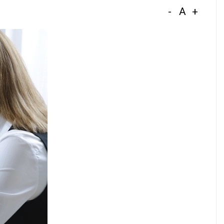
-
A
+