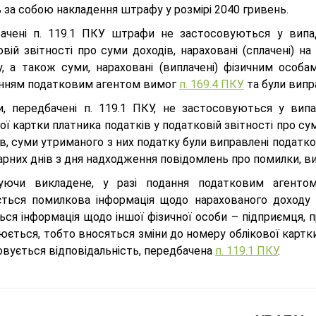
 за собою накладення штрафу у розмірі 2040 гривень.
ачені п. 119.1 ПКУ штрафи не застосовуються у випад
вій звітності про суми доходів, нараховані (сплачені) н
у, а також суми, нараховані (виплачені) фізичним особам
нням податковим агентом вимог
п. 169.4 ПКУ
та були випр
, передбачені п. 119.1 ПКУ, не застосовуються у вип
ої картки платника податків у податковій звітності про сум
в, суми утриманого з них податку були виправлені податк
арних днів з дня надходження повідомлень про помилки, в
уючи викладене, у разі подання податковим агентом
ється помилкова інформація щодо нарахованого доходу н
ься інформація щодо іншої фізичної особи – підприємця, 
юється, тобто вносяться зміни до номеру облікової картк
овується відповідальність, передбачена
п. 119.1 ПКУ
.