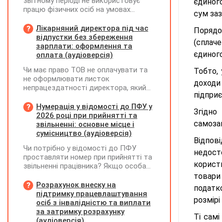
звітному періоді не використовує
єдиног
працю фізичних осіб на умовах
сум заз
трудового договору (контракту) або
на інших умовах, передбачених
Лікарняний директора під час
Порядо
законодавством, Додаток Д1/
відпустки без збереження
(сплаче
Додаток ФІЗ-Д1 за відповідний
зарплати: оформлення та
період не подається
єдиног
оплата (аудіоверсія)
Чи має право ТОВ не оплачувати та
Тобто, 
не оформлювати листок
доходи
непрацездатності директора, який
підприє
перебуває у відпустці без
збереження заробітної плати під час
Нумерація у відомості до ПФУ у
Згідно
призупинення діяльності
2026 році при прийнятті та
підприємства?
самоза
звільненні: основне місце і
сумісництво (аудіоверсія)
Відпов
Чи потрібно у відомості до ПФУ
недост
проставляти номер при прийнятті та
користь
звільненні працівника? Якщо особа
одночасно працювала за основним
товари
місцем роботи та за сумісництвом,
Розрахунок внеску на
податко
чи рахується це як два роботодавці?
підтримку працевлаштування
розмірі
осіб з інвалідністю та виплати
за затримку розрахунку
Ті самі
(аудіоверсія)