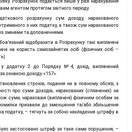
іку. Розрахунок подається лише у разі нарахування
овим агентом протягом звітного періоду.
аткового розрахунку сум доходу, нарахованого
м утриманого з них податку, а також сум нарахованого
із змінами та доповненнями.
обов’язаний відобразити в Розрахунку такі виплачені
чені на користь самозайнятих осіб (фізичних осіб –
ь).
х у додатку 2 до Порядку №4, дохід, виплачений
 за ознакою доходу «157».
ановлених строків, подання не в повному обсязі, з
сті про суми доходів, нарахованих (сплачених) на
кож суми, нараховані (виплачені) фізичним особам за
о помилки призвели до зменшення та/або збільшення
ка податку, – тягнуть за собою накладення штрафу в
у було застосовано штраф за таке саме порушення, –