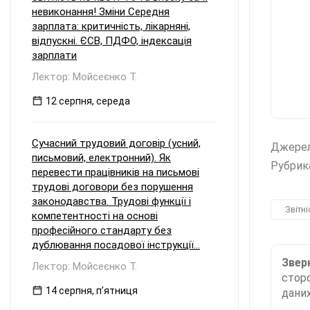
невиконання! Зміни Середня
зарплата: критичність, лікарняні,
відпускні. ЄСВ, ПДФО, індексація
зарплати
Лектор: Мойсеєнко Т.
12 серпня, середа
Сучасний трудовий договір (усний,
Джере
письмовий, електронний). Як
Рубрик
перевести працівників на письмові
трудові договори без порушення
законодавства. Трудові функції і
Звітні
компетентності на основі
професійного стандарту без
дублювання посадової інструкції...
Зверн
Лектор: Мойсеєнко Т.
сторо
14 серпня, пʼятниця
даних