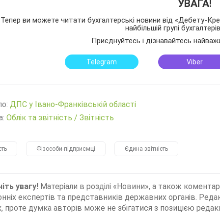
УВАГА!
Тепер ви можете читати бухгалтерські новини від «Дебету-Кред
найбільшій групі бухгалтері
Приєднуйтесь і дізнавайтесь найваж
Telegram
Viber
ло:
ДПС у Івано-Франківській області
а:
Облік та звітність
/
Звітність
сть
Фізособи-підприємці
Єдина звітність
іть увагу!
Матеріали в розділі «Новини», а також коментар
нніх експертів та представників державних органів. Редак
, проте думка авторів може не збігатися з позицією редакц