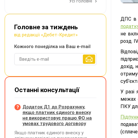
Усі головні
ДПС в 
Головне за тиждень
податк
не вкл
від редакції «Дебет-Кредит»
розд. I
Кожного понеділка на Ваш e-mail
Відпов
підпри
дохід,
отриму
суб’єкт
Останні консультації
У разі
межах 
ПКУ для
Додаток Д1 до Розрахунку,
якщо платник єдиного внеску
Підпунк
не використовує працю ФО на
умовах трудового договору
подава
(сплаче
Якщо платник єдиного внеску у