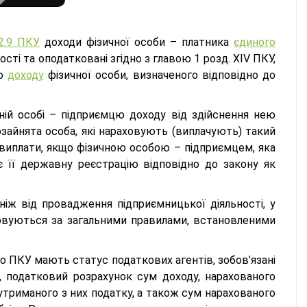
92.9 ПКУ
доходи фізичної особи – платника
єдиного
сті та оподатковані згідно з главою 1 розд. XIV ПКУ,
го
доходу
фізичної особи, визначеного відповідно до
чній особі – підприємцю доходу від здійснення нею
озайнята особа, які нараховують (виплачують) такий
 виплати, якщо фізичною особою – підприємцем, яка
 її державну реєстрацію відповідно до закону як
ніж від провадження підприємницької діяльності, у
ковуються за загальними правилами, встановленими
до ПКУ мають статус податкових агентів, зобов’язані
, податковий розрахунок сум доходу, нарахованого
м утриманого з них податку, а також сум нарахованого