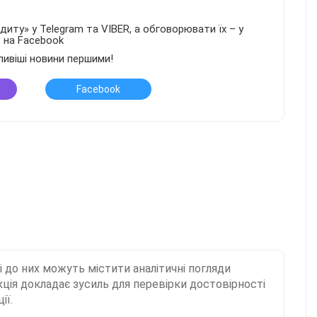
иту» у Telegram та VIBER, а обговорювати їх – у
в на Facebook
ливіші новини першими!
Facebook
і до них можуть містити аналітичні погляди
ція докладає зусиль для перевірки достовірності
ії.