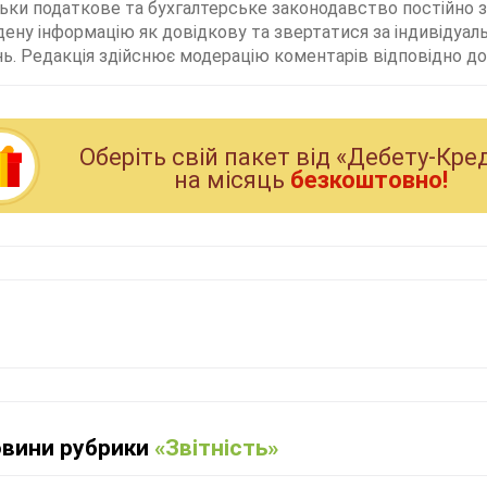
льки податкове та бухгалтерське законодавство постійно
дену інформацію як довідкову та звертатися за індивідуа
ь. Редакція здійснює модерацію коментарів відповідно до 
Оберiть свiй пакет вiд «Дебету-Кре
на мiсяць
безкоштовно!
овини рубрики
«Звітність»