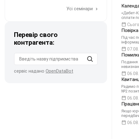
Календа
Усі семінари
«Дебет-К
сплати п
Сього
Повірка
Перевір свого
Під час п
контрагента:
інформац
07.08
Помилки
Подання 
невизнан
сервіс надано
OpenDataBot
06.08
Квитанц
Радимо пе
№2 позит
06.08
Працівн
Якщо юро
передбач
06.08