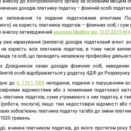
о внеску до контролюючого органу за основним місцем обл
начених доходів платнику податку – фізичній особі податк
к заповнення та подання податковими агентами Под
ного) на користь платників податків – фізичних осіб, і су
о внеску затверджений
наказом Мінфіну від 13.01.2015 №4
у разі нарахування (виплати) доходів податковий агент з
 на користь всіх платників податків, в тому числі випла
мців та осіб, що проводять незалежну професійну діяльніст
 з Довідником ознак доходів фізичних осіб, наведени
йнятій особі відображається у додатку 4ДФ до Розрахунку
ідно до
п. 119.1 ПКУ
неподання, подання з порушенням вст
овірними відомостями або з помилками податкової звітно
 платника податків, суми утриманого з них податку, а та
 (роботи, послуги), якщо такі недостовірні відомості аб
вих зобов’язань платника податку та/або до зміни платни
 1020 гривень.
 дії, вчинені платником податків, до якого протягом рок