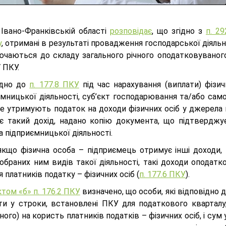
Івано-Франківській області
розповідає
, що згідно з
п. 2
у
, отримані в результаті провадження господарської діяльно
ючаються до складу загального річного оподатковувано
V ПКУ.
ідно до
п. 177.8 ПКУ
під час нарахування (виплати) фізи
ємницької діяльності, суб’єкт господарювання та/або сам
 не утримують податок на доходи фізичних осіб у джерела
є такий дохід, надано копію документа, що підтверджує
а підприємницької діяльності.
 якщо фізична особа – підприємець отримує інші доходи, 
обраних ним видів такої діяльності, такі доходи оподат
 платників податку – фізичних осіб (
п. 177.6 ПКУ
).
том «б» п. 176.2 ПКУ
визначено, що особи, які відповідно 
ти у строки, встановлені ПКУ для податкового кварталу
ного) на користь платників податків – фізичних осіб, і су