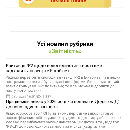
безкоштовно!
Усі новини рубрики
«Звітність»
Квитанції №2 щодо нової єдиної звітності вже
надходять: перевірте Е-кабінет
Радимо перевірити сьогодні квитанції №2 в Е-кабінеті та в інших
програмах, через які були подані нові форми. Якщо податковий
агент отримує кв. №2 позитивну, то все, можна відпочити до
наступного подання
Сьогодні 16:01
1 887
Працівників немає у 2026 році: чи подавати Додаток Д1
до нової єдиної звітності
Якщо юрособа або ФОП у звітному періоді не використовує
працю фізичних осіб на умовах трудового договору або на інших
умовах, передбачених законодавством, Додаток 1 та Додаток
ФІЗ-Д1 до нової єдиної звітності за місяць (квартал) не