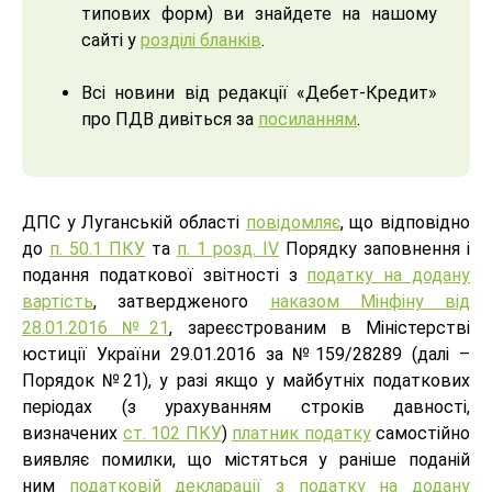
типових форм) ви знайдете на нашому
сайті у
розділі бланків
.
Всі новини від редакції «Дебет-Кредит»
про ПДВ дивіться за
посиланням
.
ДПС у Луганській області
повідомляє
, що відповідно
до
п. 50.1 ПКУ
та
п. 1 розд. IV
Порядку заповнення і
подання податкової звітності з
податку на додану
вартість
, затвердженого
наказом Мінфіну від
28.01.2016 №21
, зареєстрованим в Міністерстві
юстиції України 29.01.2016 за №159/28289 (далі –
Порядок №21), у разі якщо у майбутніх податкових
періодах (з урахуванням строків давності,
визначених
ст. 102 ПКУ
)
платник податку
самостійно
виявляє помилки, що містяться у раніше поданій
ним
податковій декларації з податку на додану