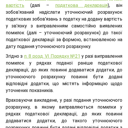
вартість
(далі –
податкова декларація
), він
зобов’язаний надіслати уточнюючий розрахунок
податкових зобов’язань з податку на додану вартість
у зв’язку з виправленням самостійно виявлених
помилок (далі – уточнюючий розрахунок) до такої
податкової декларації за формою, встановленою на
дату подання уточнюючого розрахунку.
Згідно з
п. 8 розд. VІ Порядку №21
у разі виправлення
помилок у рядках поданої раніше податкової
декларації, до яких повинні додаватися додатки, до
уточнюючого розрахунку повинні бути додані
відповідні додатки, що містять інформацію щодо
уточнених показників.
Враховуючи викладене, у разі подання уточнюючого
розрахунку, в якому виправляються помилки у
рядках податкової декларації, до яких повинні
додаватися додатки, до такого уточнюючого
розрахунку повинні бути додані відповідні додатки з