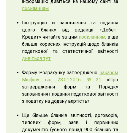
інформацію дивіться на нашому сайті за
посиланням
.
Інструкцію із заповнення та подання
цього бланку від редакції «Дебет-
Кредит» читайте за цим
посиланням
, а ще
більше корисних інструкцій щодо бланків
податкової та статистичної звітності
дивіться тут
.
Форму Розрахунку затверджено
наказом
Мінфіну від 28.01.2016 №21
«Про
затвердження форм та Порядку
заповнення і подання податкової звітності
з податку на додану вартість».
Ще більше бланків звітності, договорів,
типових форм, заяв і первинних
документів (усього понад 900 бланків та