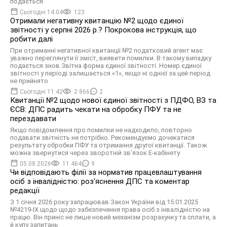
подається
Сьогодні 14:04
123
Отримали негативну квитанцію №2 щодо єдиної
звітності у серпні 2026 р.? Покрокова інструкція, що
робити далі
При отриманні негативної квитанції №2 податковий агент має
уважно переглянути її зміст, виявити помилки. В такому випадку
подається знов Звітна форма єдиної звітності. Номер єдиної
звітності у періоді залишається «1», якщо ні однієї за цей період
не прийнято
Сьогодні 11:42
2 866
2
Квитанції №2 щодо нової єдиної звітності з ПДФО, ВЗ та
ЄСВ: ДПС радить чекати на обробку ПФУ та не
перездавати
Якщо повідомлення про помилки не надходило, повторно
подавати звітність не потрібно. Рекомендуємо дочекатися
результату обробки ПФУ та отримання другої квитанції. Також
можна звернутися через зворотній зв’язок Е-кабінету
05.08.2026
11 464
9
Чи відповідають філії за норматив працевлаштування
осіб з інвалідністю: роз'яснення ДПС та коментар
редакції
З 1 січня 2026 року запрацював Закон України від 15.01.2025
№4219-IX щодо щодо забезпечення права осіб з інвалідністю на
працю. Він приніс не лише новий механізм розрахунку та сплати, а
й купу запитань