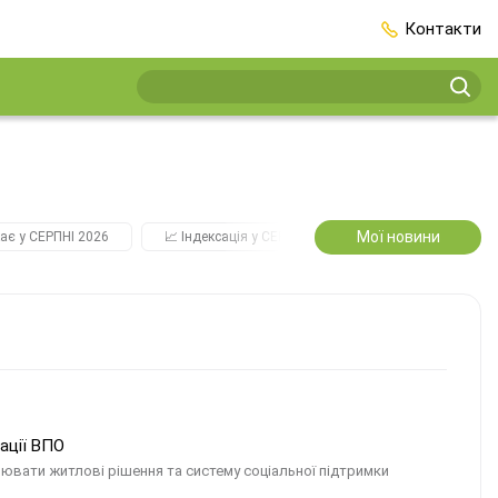
Контакти
Мої новини
ає у СЕРПНІ 2026
📈 Індексація у СЕРПНІ
2️⃣0️⃣2️⃣7️⃣ Усі ключо
ації ВПО
ювати житлові рішення та систему соціальної підтримки