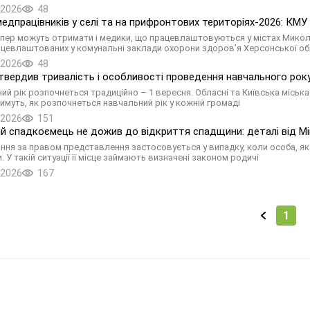
.2026
48
едпрацівників у селі та на прифронтових територіях-2026: КМУ
пер можуть отримати і медики, що працевлаштовуються у містах Миколаї
ацевлаштованих у комунальні заклади охорони здоров’я Херсонської об
.2026
48
твердив тривалість і особливості проведення навчального рок
ий рік розпочнеться традиційно – 1 вересня. Обласні та Київська міська 
имуть, як розпочнеться навчальний рік у кожній громаді
.2026
151
й спадкоємець не дожив до відкриття спадщини: деталі від М
ння за правом представлення застосовується у випадку, коли особа, як
 У такій ситуації її місце займають визначені законом родичі
.2026
167
1