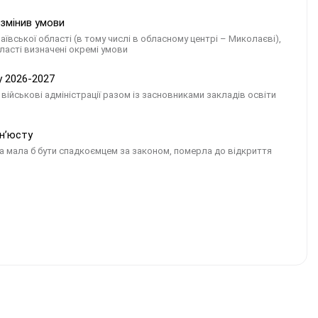
 змінив умови
вської області (в тому числі в обласному центрі – Миколаєві),
ласті визначені окремі умови
у 2026-2027
військові адміністрації разом із засновниками закладів освіти
інʼюсту
а мала б бути спадкоємцем за законом, померла до відкриття