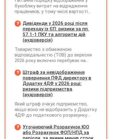
Питання порядку відображення у
бухобліку витрат на відрядження
працівників, у тому числі вартості
проживання в готелі, яке сплачено з
карткового рахунку працівника та
Дивіденди у 2026 році після
підтвердження таких операцій
переходу із ЄП: ризики за пп.
первинними документами, належать
57.1-1 ПКУ та алгоритм дій
до компетенції Мінфіну
(аудіоверсія)
Товариство з обмеженою
відповідальністю (ТОВ) до вересня
2026 року включно перебуває на
спрощеній системі оподаткування
(єдиний податок, 3 група, ставка 5%,
Штраф за невідображення
неплатник ПДВ). З 1 жовтня 2026
повернення ПФД директору в
року підприємство переходить на
Додатку 4ДФ у 2026 році:
загальну систему оподаткування
ризики підприємства
(стає платником податку на
(аудіоверсія)
прибуток). За результатами
Який штраф очікує підприємство,
діяльності у періоді 2024–2025 років
якщо воно не відобразить у Додатку
(під час перебування на спрощеній
4ДФ до податкового розрахунку
системі) підприємство отримало
повернення поворотної фінансової
чистий прибуток, сума
допомоги (ПФД) директору?
Уточнюючий Розрахунок ЮО
нерозподіленого прибутку в балансі
або Розрахунок ФОП/НПД за
становить 18 млн грн. Наприкінці
періоди, за якими минув строк
2026 року (вже після переходу на