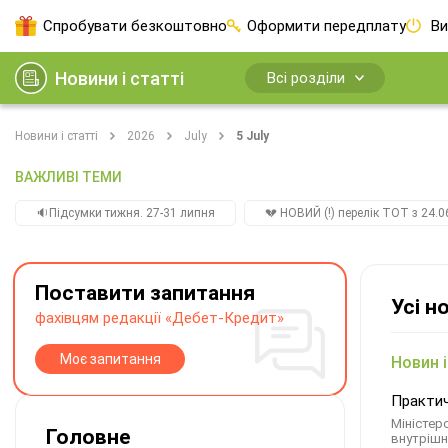
Спробувати безкоштовно
Оформити передплату
Ви
Новини і статті
Всі розділи
Новини і статті
2026
July
5 July
ВАЖЛИВІ ТЕМИ
🔉Підсумки тижня. 27-31 липня
💔 НОВИЙ (!) перелік ТОТ з 24.06
Поставити запитання
Усі н
фахівцям редакції «Дебет-Кредит»
Моє запитання
Новин і
Практич
Міністер
Головне
внутрішн