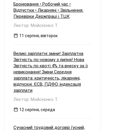
Бронювання • Робочий час •
Відпустки • Лікарняні • Звільнення.
Перевірки Держпраці і ТЦК
Лектор: Мойсеєнко Т.
11 серпня, вівторок
Великі зарплатні зміни! Зарплатна
Звітність по-новому з липня! Нова
Звітність по квоті 4% та внеску за її
невиконання! Зміни Середня
зарплата: критичність, лікарняні,
відпускні. ЄСВ, ПДФО, індексація
зарплати
Лектор: Мойсеєнко Т.
12 серпня, середа
Сучасний трудовий договір (усний,