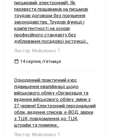
письмовий, електронний). Як
перевести працівників на письмові
трудові договори без порушення
законодавства. Трудові функції і
компетентності на основі
професійного стандарту без
дублювання посадової інструкції...
Лектор: Мойсеєнко Т.
14 серпня, пʼятниця
Одноденний практичний курс
підвищення кваліфікації щодо
військового обліку «Організація та
ведення військового обліку: зміни з
27 червня! Електронний персональний
облік, ведення списків, е-ВОД, звірки
з ТЦК, повідомлення до ТЦК,
штрафи та помилки...
Лектор: Мойсеєнко Т.