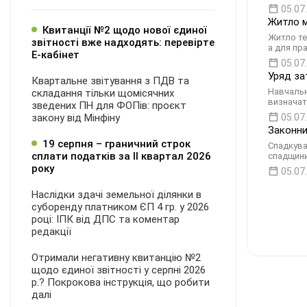
05.07
Житло м
Квитанції №2 щодо нової єдиної
Житло те
звітності вже надходять: перевірте
а для пр
Е-кабінет
05.07
Уряд за
Квартальне звітування з ПДВ та
Навчальн
складання тільки щомісячних
визначат
зведених ПН для ФОПів: проєкт
закону від Мінфіну
05.07
Законни
19 серпня – граничний строк
Спадкува
сплати податків за ІI квартал 2026
спадщини.
року
05.07
Наслідки здачі земельної ділянки в
суборенду платником ЄП 4 гр. у 2026
році: ІПК від ДПС та коментар
редакції
Отримали негативну квитанцію №2
щодо єдиної звітності у серпні 2026
р.? Покрокова інструкція, що робити
далі