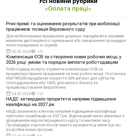
Усі новини рубрики
«Оплата праці»
Річні премії та оцінювання результатів при мобілізації
працівників: позиція Верховного суду
Для мобілізованих працівників доцільно передбачити окремий
механізм дистанційного оцінювання або завершення процедури
після повернення зі служби
05.08.2026
101
Компенсація ЄСВ за створення нових робочих місць у
2026 році: умови та порядок виплати роботодавцям
Роботодавці можуть отримати компенсацію ЄСВ за
працевлаштування працівників на нові робочі місця. Постанова
КМУ №338 передбачає покриття 50% витрат для суб'єктів
господарювання або 100% для малого бізнесу за
працевлаштування безробітних
04.08.2026
131
НАДС затвердило пріоритетні напрями підвищення
кваліфікації на 2027 рік
НАДС визначило ключові напрями підвищення кваліфікації
публічних службовців на 2027 рік. Відповідний наказ ухвалено з
урахуванням євроінтеграційного курсу та викликів часу.
Провайдери освітніх послуг мають врахувати ці зміни під час
розробки нових програм
03.08.2026
64