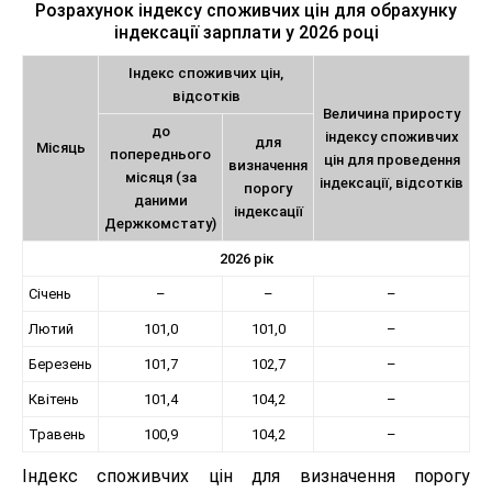
Розрахунок індексу споживчих цін для обрахунку
індексації зарплати у 2026 році
Індекс споживчих цін,
відсотків
Величина приросту
до
індексу споживчих
для
Місяць
попереднього
цін для проведення
визначення
місяця (за
індексації, відсотків
порогу
даними
індексації
Держкомстату)
2026 рік
Січень
–
–
–
Лютий
101,0
101,0
–
Березень
101,7
102,7
–
Квітень
101,4
104,2
–
Травень
100,9
104,2
–
Індекс споживчих цін для визначення порогу