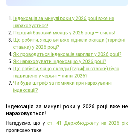
Індексація за минулі роки у 2026 році вже не
нараховується!
Перший базовий місяць у 2026 році — січень!
Що робити, якщо ви вже підняли оклади (тарифні
ставки) у 2026 році?
Як проводиться індексація зарплат у 2026 році?
Як нараховувати індексацію у 2026 році?
Що робити, якщо оклади (тарифні ставки) було
підвищено у червні – липні 2026?
Чи буде штраф за помилки при нарахуванні
індексації?
Індексація за минулі роки у 2026 році вже не
нараховується!
Нагадуємо, що у
ст. 41 Держбюджету на 2026 рік
прописано таке: