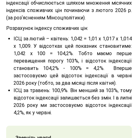
індексації обчислюється шляхом множення місячних
індексів споживчих цін починаючи з лютого 2026 р.
(за розʼясненням Мінсоцполітики).
Розрахунок індексу споживчих цін:
ІСЦ за лютий – квітень: 1,042 = 1,01 х 1,017 х 1,014
х 1,009. У відсотках цей показник становитиме:
1,042 х 100 = 104,2%. Тобто маємо перше
перевищення порогу 103%, і відсоток індексації
становить 104,2% - 100% = 4,2%. Вперше
застосовуємо цей відсоток індексації в червні
2026 року (тобто, за два місяці після квітня).
ІСЦ за травень: 100,9%. Він менший за 103%, тому
відсоток індексації залишається без змін. І в липні
2026 року ми застосовуємо відсоток індексації
4,2%, як у червні.
Зверніть увагу!