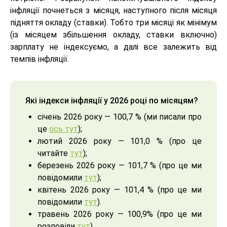
інфляції почнеться з місяця, наступного після місяця
підняття окладу (ставки). Тобто три місяці як мінімум
(із місяцем збільшення окладу, ставки включно)
зарплату не індексуємо, а далі все залежить від
темпів інфляції.
Які індекси інфляції у 2026 році по місяцям?
січень 2026 року — 100,7 % (ми писали про
це
ось тут
);
лютий 2026 року — 101,0 % (про це
читайте
тут
);
березень 2026 року — 101,7 % (про це ми
повідомили
тут
);
квітень 2026 року — 101,4 % (про це ми
повідомили
тут
).
травень 2026 року — 100,9% (про це ми
розповіли
тут
)