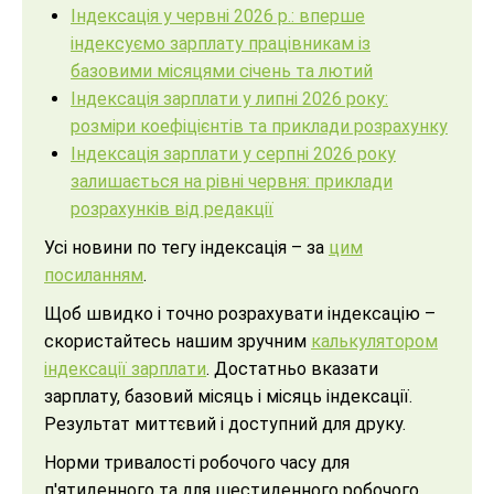
Індексація у червні 2026 р.: вперше
індексуємо зарплату працівникам із
базовими місяцями січень та лютий
Індексація зарплати у липні 2026 року:
розміри коефіцієнтів та приклади розрахунку
Індексація зарплати у серпні 2026 року
залишається на рівні червня: приклади
розрахунків від редакції
Усі новини по тегу індексація – за
цим
посиланням
.
Щоб швидко і точно розрахувати індексацію –
скористайтесь нашим зручним
калькулятором
індексації зарплати
. Достатньо вказати
зарплату, базовий місяць і місяць індексації.
Результат миттєвий і доступний для друку.
Норми тривалості робочого часу для
п'ятиденного та для шестиденного робочого