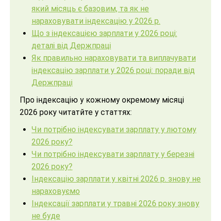
який місяць є базовим, та як не
нараховувати індексацію у 2026 р.
Що з індексацією зарплати у 2026 році:
деталі від Держпраці
Як правильно нараховувати та виплачувати
індексацію зарплати у 2026 році: поради від
Держпраці
Про індексацію у кожному окремому місяці
2026 року читатйте у статтях:
Чи потрібно індексувати зарплату у лютому
2026 року?
Чи потрібно індексувати зарплату у березні
2026 року?
Індексацію зарплати у квітні 2026 р. знову не
нараховуємо
Індексації зарплати у травні 2026 року знову
не буде