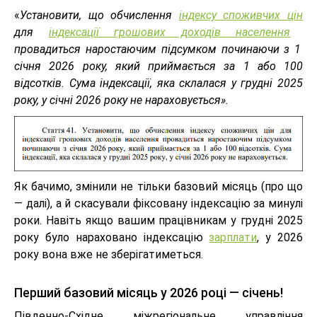
«
Установити, що обчислення
індексу споживчих цін
для
індексації грошових доходів населення
провадиться наростаючим підсумком починаючи з 1
січня 2026 року, який приймається за 1 або 100
відсотків. Сума індексації, яка склалася у грудні 2025
року, у січні 2026 року не нараховується».
Як бачимо, змінили не тільки базовий місяць (про що
— далі), а й скасували фіксовану індексацію за минулі
роки. Навіть якщо вашим працівникам у грудні 2025
року було нараховано індексацію
зарплати
, у 2026
року вона вже не зберігатиметься.
Перший базовий місяць у 2026 році — січень!
Південно-Східне міжрегіональне управління