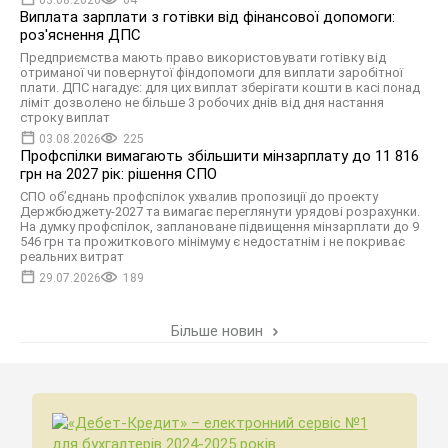
Виплата зарплати з готівки від фінансової допомоги:
роз'яснення ДПС
Предприємства мають право використовувати готівку від
отриманої чи повернутої фіндопомоги для виплати заробітної
плати. ДПС нагадує: для цих виплат зберігати кошти в касі понад
ліміт дозволено не більше 3 робочих днів від дня настання
строку виплат
03.08.2026
225
Профспілки вимагають збільшити мінзарплату до 11 816
грн на 2027 рік: рішення СПО
СПО об’єднань профспілок ухвалив пропозиції до проекту
Держбюджету-2027 та вимагає переглянути урядові розрахунки.
На думку профспілок, заплановане підвищення мінзарплати до 9
546 грн та прожиткового мінімуму є недостатнім і не покриває
реальних витрат
29.07.2026
189
Більше новин