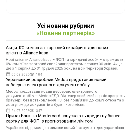
Усі новини рубрики
«Новини партнерів»
Акція: 0% комісії за торговий еквайринг для нових
клієнтів Alliance kasa
Нові клієнти Alliance kasa – ФОП та юридичні особи – отримують
0% комісії за торговий еквайринг протягом перших 30 днів. Акція
діє з 1 серпня до 31 грудня 2026 року на всій території України.
06.08.2026
104
Український розробник Medoc представив новий
вебсервіс електронного документообігу
Medoc представив новий вебсервіс електронного
документообігу — Medoc ЕДО. Відтепер знайомий сервіс працює в
браузері: без встановлення ПЗ, без прив’язки до комп’ютера та з
доступом до документів з будь-якого місця.
24.07.2026
347
ПриватБанк та Mastercard запускають кредитну бізнес-
картку для ФОП із прогнозованим лімітом
Українські підприємці отримали новий інструмент для управління