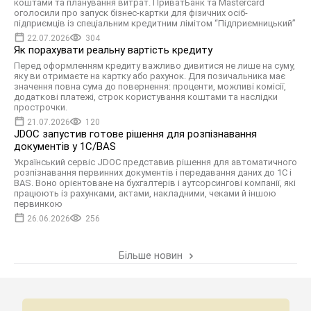
коштами та планування витрат. ПриватБанк та Mastercard
оголосили про запуск бізнес-картки для фізичних осіб-
підприємців із спеціальним кредитним лімітом “Підприємницький”
22.07.2026
304
Як порахувати реальну вартість кредиту
Перед оформленням кредиту важливо дивитися не лише на суму,
яку ви отримаєте на картку або рахунок. Для позичальника має
значення повна сума до повернення: проценти, можливі комісії,
додаткові платежі, строк користування коштами та наслідки
прострочки.
21.07.2026
120
JDOC запустив готове рішення для розпізнавання
документів у 1С/BAS
Український сервіс JDOC представив рішення для автоматичного
розпізнавання первинних документів і передавання даних до 1С і
BAS. Воно орієнтоване на бухгалтерів і аутсорсингові компанії, які
працюють із рахунками, актами, накладними, чеками й іншою
первинкою
26.06.2026
256
Більше новин