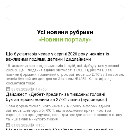
Усі новини рубрики
«Новини порталу»
Що бухгалтерів чекає у серпні 2026 року: чекліст із
важливими подіями, датами і дедлайнами
18 важливих законодавчих змін і подій, які відбудуться у серпні
2026 р. Це – подання єдиної звітності з ЄСВ, ПДФО та ВЗ за
новими формами; граничний строк звітності до ДПС за 2 квартал;
пенсія без зайвих довідок за Законом №4851-IX; нотифікація
косметики тощо
03.08.2026
14 765
Дайджест «Дебет-Кредит» за тиждень: головні
бухгалтерські новини за 27-31 липня (аудіоверсія)
Нова форма фіскального чека з 2027 року, е-форми єдиної
звітності для юросіб і ФОП, підтвердження критичності за
спрощеною процедурою, наслідки продовження воєнного стану
та інші зміни минулого тижня
01.08.2026
4 165