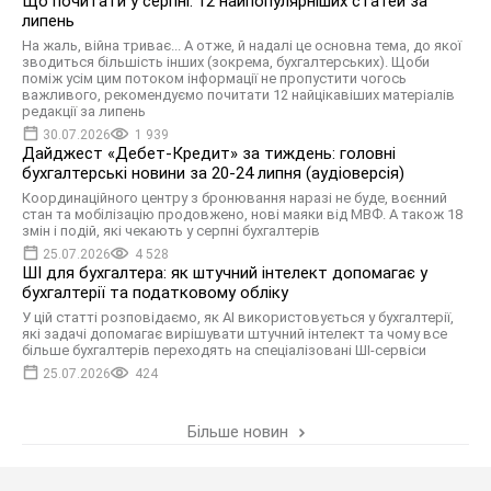
Що почитати у серпні: 12 найпопулярніших статей за
липень
На жаль, війна триває... А отже, й надалі це основна тема, до якої
зводиться більшість інших (зокрема, бухгалтерських). Щоби
поміж усім цим потоком інформації не пропустити чогось
важливого, рекомендуємо почитати 12 найцікавіших матеріалів
редакції за липень
30.07.2026
1 939
Дайджест «Дебет-Кредит» за тиждень: головні
бухгалтерські новини за 20-24 липня (аудіоверсія)
Координаційного центру з бронювання наразі не буде, воєнний
стан та мобілізацію продовжено, нові маяки від МВФ. А також 18
змін і подій, які чекають у серпні бухгалтерів
25.07.2026
4 528
ШІ для бухгалтера: як штучний інтелект допомагає у
бухгалтерії та податковому обліку
У цій статті розповідаємо, як AI використовується у бухгалтерії,
які задачі допомагає вирішувати штучний інтелект та чому все
більше бухгалтерів переходять на спеціалізовані ШІ-сервіси
25.07.2026
424
Більше новин