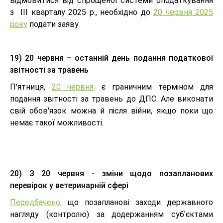
відмовитися від спрощеної системи оподаткування
з III кварталу 2025 р., необхідно до
20 червня 2025
року
подати заяву.
19) 20 червня – останній день подання податкової
звітності за травень
П'ятниця,
20 червня,
є граничним терміном для
подання звітності за травень до ДПС. Але виконати
свій обов'язок можна й після війни, якщо поки що
немає такої можливості.
20) З 20 червня - зміни щодо позапланових
перевірок у ветеринарній сфері
Передбачено,
що позапланові заходи державного
нагляду (контролю) за додержанням субʼєктами