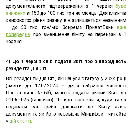
документального підтвердження з 1 червня
буде
знижено
зі 150 до 100 тис. грн на місяць. Для клієнтів
«високого» рівня ризику він залишається незмінним
– до 50 тис. грн/міс. Зокрема, ПриватБанк
вже
попередив
про зменшення ліміту на перекази з 1
червня.
4) До 1 червня слід подати Звіт про відповідність
резидента Дія Сіті
Всі резиденти Дія Сіті, які набули статусу у 2024 році
(навіть до 17.02.2024 – дати набрання чинності
Постановою №63), мають подати річний Звіт до
01.06.2025 (включно). Як його заповнити, куди та як
подавати, чи треба додавати до Звіту якісь
документи та як його перевіряє Мінцифри - читайте
у
цій статті.