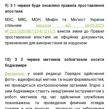
9) З 1 червня буде оновлено правила проставлення
апостиля
МЗС, МВС, МОН, Мінфін та Мін’юст України
спільним
наказом від 06.05.2025
№223/309/687/234/1217/5
внесли зміни до Правил
проставлення апостиля на офіційних документах,
призначених для використання за кордоном.
10) З 3 червня митників зобов'язали носити
бодікамери
Викладено
у новій редакції Порядок здійснення
фото-, відеофіксації митних та інших формальностей,
які проводяться контролюючими органами. Згідно з
ним бодікамери стають невід’ємним інструментом у
роботі митників під час здійснення службових
повноважень та проведення фізичних оглядів
товарів в усіх пунктах пропуску, що забезпечені