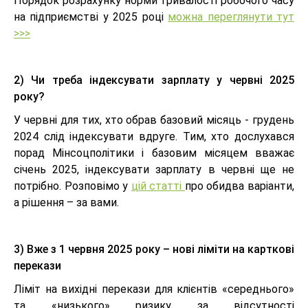
Порядок розрахунку норми тривалості робочого часу
на підприємстві у 2025 році
можна переглянути тут
>>>
2) Чи треба індексувати зарплату у червні 2025
року?
У червні для тих, хто обрав базовий місяць - грудень
2024 слід індексувати вдруге. Тим, хто дослухався
порад Мінсоцполітики і базовим місяцем вважає
січень 2025, індексувати зарплату в червні ще не
потрібно. Розповімо у
цій статті
про обидва варіанти,
а рішення – за вами.
3) Вже з 1 червня 2025 року – нові ліміти на карткові
перекази
Ліміт на вихідні перекази для клієнтів «середнього»
та «низького» ризику за відсутності