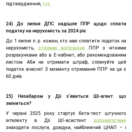
підтвердження,
тут.
24) До липня ДПС надішле ППР щодо сплати
податку на нерухомість за 2024 рік
До 1 липня п. р. кожен, хто має сплатити податок на
нерухомість,
отримає відповідне
ППР з чіткими
розрахунками або в Е-кабінет, або рекомендованим
листом. Аби не отримати штраф, сплачуйте цей
податок вчасно! З моменту отримання ППР на це є
60 днів.
25) Незабаром у Дії зʼявиться ШІ-агент: що
зміниться?
У червні 2025 року стартує бета-тест штучного
інтелекту в Дії. ШІ-асистент
допомагатиме
знаходити послуги, довідки, найближчий ЦНАП – і