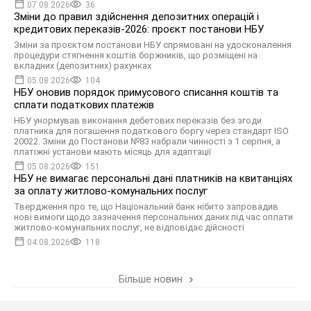
07.08.2026
36
Зміни до правил здійснення депозитних операцій і
кредитових переказів-2026: проєкт постанови НБУ
Зміни за проєктом постанови НБУ спрямовані на удосконалення
процедури стягнення коштів боржників, що розміщені на
вкладних (депозитних) рахунках
05.08.2026
104
НБУ оновив порядок примусового списання коштів та
сплати податкових платежів
НБУ унормував виконання дебетових переказів без згоди
платника для погашення податкового боргу через стандарт ISO
20022. Зміни до Постанови №83 набрали чинності з 1 серпня, а
платіжні установи мають місяць для адаптації
05.08.2026
151
НБУ не вимагає персональні дані платників на квитанціях
за оплату житлово-комунальних послуг
Твердження про те, що Національний банк нібито запровадив
нові вимоги щодо зазначення персональних даних під час оплати
житлово-комунальних послуг, не відповідає дійсності
04.08.2026
118
Більше новин