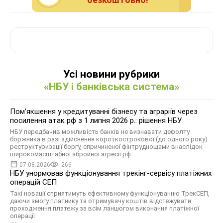
Усі новини рубрики
«НБУ і банківська система»
Помʼякшення у кредитуванні бізнесу та аграріїв через
посилення атак рф з 1 липня 2026 р.: рішення НБУ
НБУ передбачив можливість банків не визнавати дефолту
боржника в разі здійснення короткострокової (до одного року)
реструктуризації боргу, спричиненої фінтруднощами внаслідок
широкомасштабної збройної агресії рф
07.08.2026
266
НБУ унормовав функціонування трекінг-сервісу платіжних
операцій СЕП
Такі новації сприятимуть ефективному функціонуванню ТрекСЕП,
даючи змогу платнику та отримувачу коштів відстежувати
проходження платежу за всім ланцюгом виконання платіжної
операції