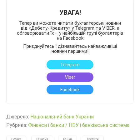
УВАГА!
Тепер ви можете читати бухгалтерські новини
від «Дебету-Кредиту» у Telegram та VIBER, а
обговорювати їх – у найбільшій групі бухгалтерів
на Facebook
Приєднуйтесь і дізнавайтесь найважливіші
новини першими!
Telegram
Viber
Facebook
Джерело:
Нацiональний банк України
Рубрика:
Фінанси і банки
/
НБУ і банківська система
Позика
Реклама
Банки
Кредити