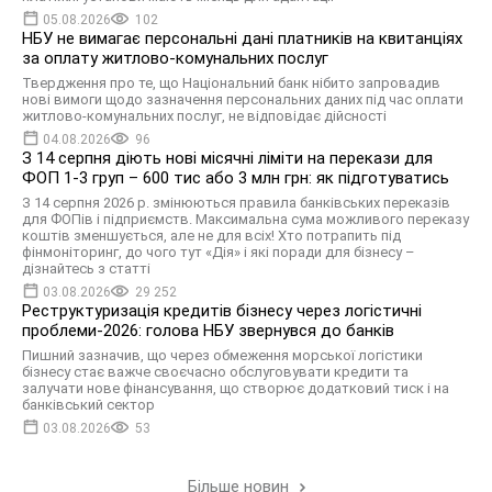
05.08.2026
102
НБУ не вимагає персональні дані платників на квитанціях
за оплату житлово-комунальних послуг
Твердження про те, що Національний банк нібито запровадив
нові вимоги щодо зазначення персональних даних під час оплати
житлово-комунальних послуг, не відповідає дійсності
04.08.2026
96
З 14 серпня діють нові місячні ліміти на перекази для
ФОП 1-3 груп – 600 тис або 3 млн грн: як підготуватись
З 14 серпня 2026 р. змінюються правила банківських переказів
для ФОПів і підприємств. Максимальна сума можливого переказу
коштів зменшується, але не для всіх! Хто потрапить під
фінмоніторинг, до чого тут «Дія» і які поради для бізнесу –
дізнайтесь з статті
03.08.2026
29 252
Реструктуризація кредитів бізнесу через логістичні
проблеми-2026: голова НБУ звернувся до банків
Пишний зазначив, що через обмеження морської логістики
бізнесу стає важче своєчасно обслуговувати кредити та
залучати нове фінансування, що створює додатковий тиск і на
банківський сектор
03.08.2026
53
Більше новин