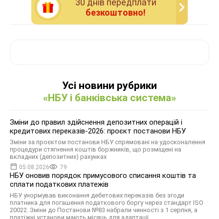
30 днiв передплати
безкоштовно!
Усі новини рубрики
«НБУ і банківська система»
Зміни до правил здійснення депозитних операцій і
кредитових переказів-2026: проєкт постанови НБУ
Зміни за проєктом постанови НБУ спрямовані на удосконалення
процедури стягнення коштів боржників, що розміщені на
вкладних (депозитних) рахунках
05.08.2026
79
НБУ оновив порядок примусового списання коштів та
сплати податкових платежів
НБУ унормував виконання дебетових переказів без згоди
платника для погашення податкового боргу через стандарт ISO
20022. Зміни до Постанови №83 набрали чинності з 1 серпня, а
платіжні установи мають місяць для адаптації