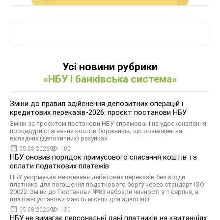
Усі новини рубрики
«НБУ і банківська система»
Зміни до правил здійснення депозитних операцій і
кредитових переказів-2026: проєкт постанови НБУ
Зміни за проєктом постанови НБУ спрямовані на удосконалення
процедури стягнення коштів боржників, що розміщені на
вкладних (депозитних) рахунках
05.08.2026
100
НБУ оновив порядок примусового списання коштів та
сплати податкових платежів
НБУ унормував виконання дебетових переказів без згоди
платника для погашення податкового боргу через стандарт ISO
20022. Зміни до Постанови №83 набрали чинності з 1 серпня, а
платіжні установи мають місяць для адаптації
05.08.2026
130
НБУ не вимагає персональні дані платників на квитанціях