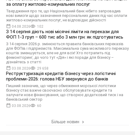
за оплату житлово-комунальних послуг
Твердження про те, що Національний банк нібито запровадив
нові вимоги щодо зазначення персональних даних під час оплати
житлово-комунальних послуг, не відповідає дійсності
04.08.2026
102
З 14 серпня діють нові місячні ліміти на перекази для
ФОП 1-3 груп – 600 тис або 3 млн грн: як підготуватись
З 14 серпня 2026 р. змінюються правила банківських переказів
для ФОПів і підприємств. Максимальна сума можливого переказу
коштів зменшується, але не для всіх! Хто потрапить під
фінмоніторинг, до чого тут «Дія» і які поради для бізнесу –
дізнайтесь з статті
03.08.2026
29 658
Реструктуризація кредитів бізнесу через логістичні
проблеми-2026: голова НБУ звернувся до банків
Пишний зазначив, що через обмеження морської логістики
бізнесу стає важче своєчасно обслуговувати кредити та
залучати нове фінансування, що створює додатковий тиск і на
банківський сектор
03.08.2026
60
Більше новин