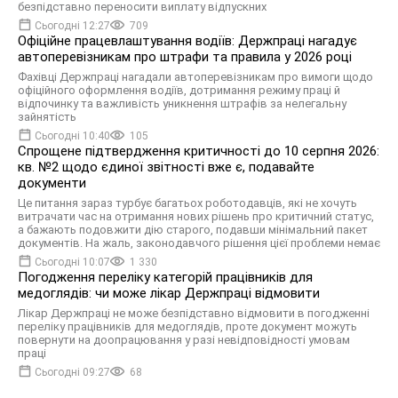
безпідставно переносити виплату відпускних
Сьогодні 12:27
709
Офіційне працевлаштування водіїв: Держпраці нагадує
автоперевізникам про штрафи та правила у 2026 році
Фахівці Держпраці нагадали автоперевізникам про вимоги щодо
офіційного оформлення водіїв, дотримання режиму праці й
відпочинку та важливість уникнення штрафів за нелегальну
зайнятість
Сьогодні 10:40
105
Спрощене підтвердження критичності до 10 серпня 2026:
кв. №2 щодо єдиної звітності вже є, подавайте
документи
Це питання зараз турбує багатьох роботодавців, які не хочуть
витрачати час на отримання нових рішень про критичний статус,
а бажають подовжити дію старого, подавши мінімальний пакет
документів. На жаль, законодавчого рішення цієї проблеми немає
Сьогодні 10:07
1 330
Погодження переліку категорій працівників для
медоглядів: чи може лікар Держпраці відмовити
Лікар Держпраці не може безпідставно відмовити в погодженні
переліку працівників для медоглядів, проте документ можуть
повернути на доопрацювання у разі невідповідності умовам
праці
Сьогодні 09:27
68