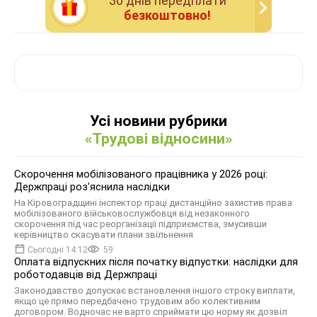
30 днiв передплати
безкоштовно!
Усі новини рубрики
«Трудові відносини»
Скорочення мобілізованого працівника у 2026 році:
Держпраці роз'яснила наслідки
На Кіровоградщині інспектор праці дистанційно захистив права
мобілізованого військовослужбовця від незаконного
скорочення під час реорганізації підприємства, змусивши
керівництво скасувати плани звільнення
Сьогодні 14:12
59
Оплата відпускних після початку відпустки: наслідки для
роботодавців від Держпраці
Законодавство допускає встановлення іншого строку виплати,
якщо це прямо передбачено трудовим або колективним
договором. Водночас не варто сприймати цю норму як дозвіл