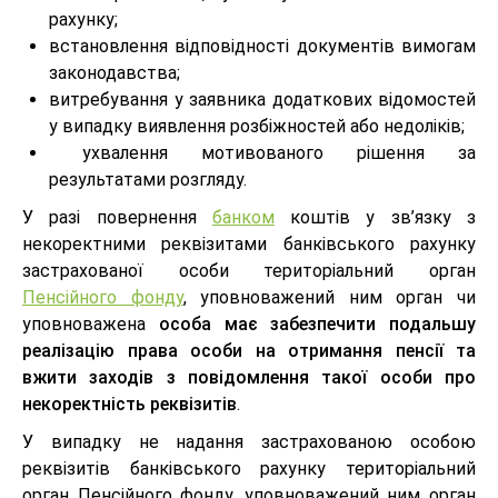
рахунку;
встановлення відповідності документів вимогам
законодавства;
витребування у заявника додаткових відомостей
у випадку виявлення розбіжностей або недоліків;
ухвалення мотивованого рішення за
результатами розгляду.
У разі повернення
банком
коштів у зв’язку з
некоректними реквізитами банківського рахунку
застрахованої особи територіальний орган
Пенсійного фонду
, уповноважений ним орган чи
уповноважена
особа має забезпечити подальшу
реалізацію права особи на отримання пенсії та
вжити заходів з повідомлення такої особи про
некоректність реквізитів
.
У випадку не надання застрахованою особою
реквізитів банківського рахунку територіальний
орган Пенсійного фонду, уповноважений ним орган