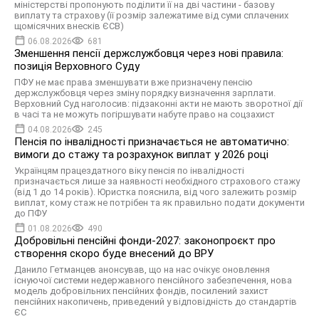
міністерстві пропонують поділити її на дві частини - базову
виплату та страхову (її розмір залежатиме від суми сплачених
щомісячних внесків ЄСВ)
06.08.2026
681
Зменшення пенсії держслужбовця через нові правила:
позиція Верховного Суду
ПФУ не має права зменшувати вже призначену пенсію
держслужбовця через зміну порядку визначення зарплати.
Верховний Суд наголосив: підзаконні акти не мають зворотної дії
в часі та не можуть погіршувати набуте право на соцзахист
04.08.2026
245
Пенсія по інвалідності призначається не автоматично:
вимоги до стажу та розрахунок виплат у 2026 році
Українцям працездатного віку пенсія по інвалідності
призначається лише за наявності необхідного страхового стажу
(від 1 до 14 років). Юристка пояснила, від чого залежить розмір
виплат, кому стаж не потрібен та як правильно подати документи
до ПФУ
01.08.2026
490
Добровільні пенсійні фонди-2027: законопроєкт про
створення скоро буде внесений до ВРУ
Данило Гетманцев анонсував, що на нас очікує оновлення
існуючої системи недержавного пенсійного забезпечення, нова
модель добровільних пенсійних фондів, посилений захист
пенсійних накопичень, приведений у відповідність до стандартів
ЄС