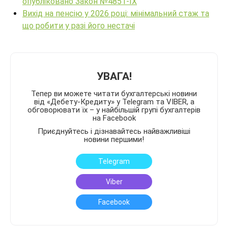
опубліковано Закон №4851-IX
Вихід на пенсію у 2026 році: мінімальний стаж та
що робити у разі його нестачі
УВАГА!
Тепер ви можете читати бухгалтерські новини
від «Дебету-Кредиту» у Telegram та VIBER, а
обговорювати їх – у найбільшій групі бухгалтерів
на Facebook
Приєднуйтесь і дізнавайтесь найважливіші
новини першими!
Telegram
Viber
Facebook