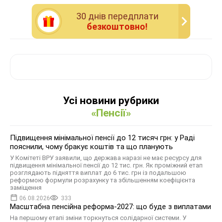
30 днiв передплати
безкоштовно!
Усі новини рубрики
«Пенсії»
Підвищення мінімальної пенсії до 12 тисяч грн: у Раді
пояснили, чому бракує коштів та що планують
У Комітеті ВРУ заявили, що держава наразі не має ресурсу для
підвищення мінімальної пенсії до 12 тис. грн. Як проміжний етап
розглядають підняття виплат до 6 тис. грн із подальшою
реформою формули розрахунку та збільшенням коефіцієнта
заміщення
06.08.2026
333
Масштабна пенсійна реформа-2027: що буде з виплатами
На першому етапі зміни торкнуться солідарної системи. У