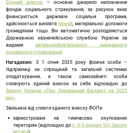
Єдиний внесок
– основне джерело наповнення
фондів соціального страхування, за рахунок яких
фінансуються державні соціальні програми,
здійснюється виплата
пенсій
, матеріальної допомоги
громадянам тощо. Він автоматично розподіляється
Державною казначейською службою України за
видами
загальнообов’язкового державного
соціального страхування
.
Нагадаємо
: З 1 січня 2025 року фізичні особи –
підприємці на спрощеній та загальній системах
оподаткування, а також самозайняті особи
сплачують єдиний внесок за себе відповідно до
Закону України «Про Державний бюджет на 2025
рік»
.
Звільнені від сплати єдиного внеску ФОПи:
зареєстровані на тимчасово окупованих
територіях (відповідно до
п. 9-3 розділу VIII Закону
№2464
),