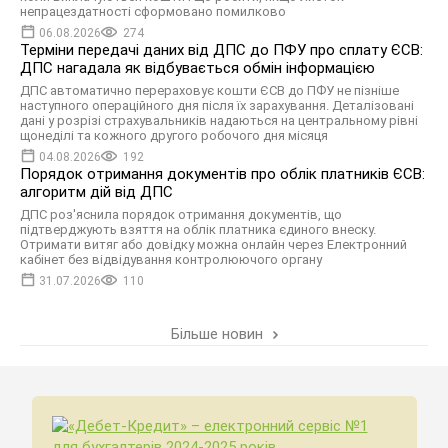
непрацездатності сформовано помилково
06.08.2026
274
Терміни передачі даних від ДПС до ПФУ про сплату ЄСВ:
ДПС нагадала як відбувається обмін інформацією
ДПС автоматично перераховує кошти ЄСВ до ПФУ не пізніше
наступного операційного дня після їх зарахування. Деталізовані
дані у розрізі страхувальників надаються на центральному рівні
щонеділі та кожного другого робочого дня місяця
04.08.2026
192
Порядок отримання документів про облік платників ЄСВ:
алгоритм дій від ДПС
ДПС роз'яснила порядок отримання документів, що
підтверджують взяття на облік платника єдиного внеску.
Отримати витяг або довідку можна онлайн через Електронний
кабінет без відвідування контролюючого органу
31.07.2026
110
Більше новин