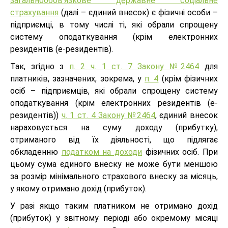
загальнообов’язкове державне соціальне
страхування
(далі – єдиний внесок) є фізичні особи –
підприємці, в тому числі ті, які обрали спрощену
систему оподаткування (крім електронних
резидентів (е-резидентів).
Так, згідно з
п. 2 ч. 1 ст. 7 Закону №2464
для
платників, зазначених, зокрема, у
п. 4
(крім фізичних
осіб – підприємців, які обрали спрощену систему
оподаткування (крім електронних резидентів (е-
резидентів))
ч. 1 ст. 4 Закону №2464
, єдиний внесок
нараховується на суму доходу (прибутку),
отриманого від їх діяльності, що підлягає
обкладенню
податком на доходи
фізичних осіб. При
цьому сума єдиного внеску не може бути меншою
за розмір мінімального страхового внеску за місяць,
у якому отримано дохід (прибуток).
У разі якщо таким платником не отримано дохід
(прибуток) у звітному періоді або окремому місяці