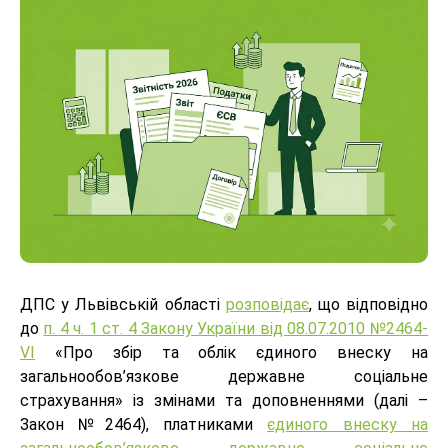
ДПС у Львівській області
розповідає
, що відповідно
до
п. 4 ч. 1 ст. 4 Закону України від 08.07.2010 №2464-
VІ
«Про збір та облік єдиного внеску на
загальнообов’язкове державне соціальне
страхування» із змінами та доповненнями (далі –
Закон №2464), платниками
єдиного внеску на