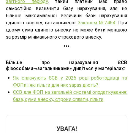
звітного періоду
, такий платник має право
самостійно визначити базу нарахування, але не
більше максимальної величини бази нарахування
єдиного внеску, встановленої
Законом №2464
. При
цьому сума єдиного внеску не може бути меншою
за розмір мінімального страхового внеску.
***
Більше про нарахування ЄСВ
фізособами-«загальниками» дивіться у матеріалах:
Як сплачують ЄСВ у 2026 році роботодавці та
ФОПи і які пільги для них зараз діють?
ЄСВ для ФОП на загальній системі оподаткування:
база, суми внеску, строки сплати, пільги
УВАГА!