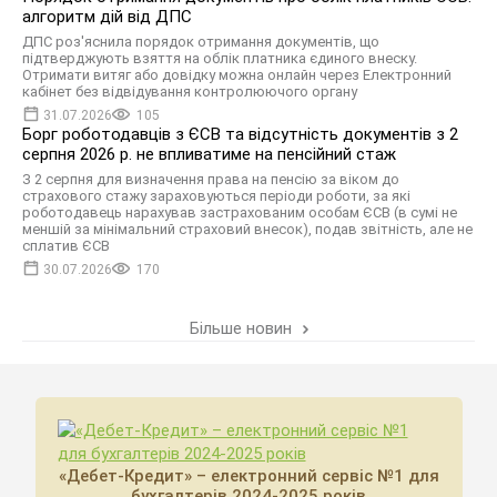
алгоритм дій від ДПС
ДПС роз'яснила порядок отримання документів, що
підтверджують взяття на облік платника єдиного внеску.
Отримати витяг або довідку можна онлайн через Електронний
кабінет без відвідування контролюючого органу
31.07.2026
105
Борг роботодавців з ЄСВ та відсутність документів з 2
серпня 2026 р. не впливатиме на пенсійний стаж
З 2 серпня для визначення права на пенсію за віком до
страхового стажу зараховуються періоди роботи, за які
роботодавець нарахував застрахованим особам ЄСВ (в сумі не
меншій за мінімальний страховий внесок), подав звітність, але не
сплатив ЄСВ
30.07.2026
170
Більше новин
«Дебет-Кредит» – електронний сервіс №1 для
бухгалтерів 2024-2025 років