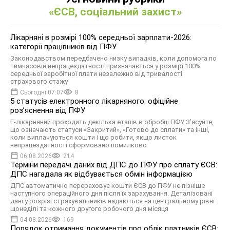
«ЄСВ, соціальний захист»
Лікарняні в розмірі 100% середньої зарплати-2026:
категорії працівників від ПФУ
Законодавством передбачено низку випадків, коли допомога по
тимчасовій непрацездатності призначається у розмірі 100%
середньої заробітної плати незалежно від тривалості
страхового стажу
Сьогодні 07:07
8
5 статусів електронного лікарняного: офіційне
роз’яснення від ПФУ
Е-лікарняний проходить декілька етапів в обробці ПФУ. З’ясуйте,
що означають статуси «Закритий», «Готово до сплати» та інші,
коли виплачуються кошти і що робити, якщо листок
непрацездатності сформовано помилково
06.08.2026
214
Терміни передачі даних від ДПС до ПФУ про сплату ЄСВ:
ДПС нагадала як відбувається обмін інформацією
ДПС автоматично перераховує кошти ЄСВ до ПФУ не пізніше
наступного операційного дня після їх зарахування. Деталізовані
дані у розрізі страхувальників надаються на центральному рівні
щонеділі та кожного другого робочого дня місяця
04.08.2026
169
Порядок отримання документів про облік платників ЄСВ: