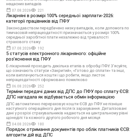
нещасних випадків
07.08.2026
221
Лікарняні в розмірі 100% середньої зарплати-2026:
категорії працівників від ПФУ
Законодавством передбачено низку випадків, коли допомога по
тимчасовій непрацездатності призначається у розмірі 100%
середньої заробітної плати незалежно від тривалості
страхового стажу
07.08.2026
192
5 статусів електронного лікарняного: офіційне
роз’яснення від ПФУ
Е-лікарняний проходить декілька етапів в обробці ПФУ. З’ясуйте,
що означають статуси «Закритий», «Готово до сплати» та інші,
коли виплачуються кошти і що робити, якщо листок
непрацездатності сформовано помилково
06.08.2026
252
Терміни передачі даних від ДПС до ПФУ про сплату ЄСВ:
ДПС нагадала як відбувається обмін інформацією
ДПС автоматично перераховує кошти ЄСВ до ПФУ не пізніше
наступного операційного дня після їх зарахування. Деталізовані
дані у розрізі страхувальників надаються на центральному рівні
щонеділі та кожного другого робочого дня місяця
04.08.2026
180
Порядок отримання документів про облік платників ЄСВ:
алгоритм дій від ДПС