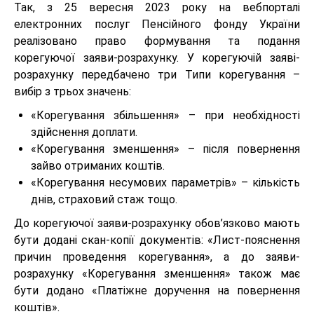
Так, з 25 вересня 2023 року на вебпорталі
електронних послуг Пенсійного фонду України
реалізовано право формування та подання
корегуючої заяви-розрахунку. У корегуючій заяві-
розрахунку передбачено три Типи корегування –
вибір з трьох значень:
«Корегування збільшення» – при необхідності
здійснення доплати.
«Корегування зменшення» – після повернення
зайво отриманих коштів.
«Корегування несумових параметрів» – кількість
днів, страховий стаж тощо.
До корегуючої заяви-розрахунку обов’язково мають
бути додані скан-копії документів: «Лист-пояснення
причин проведення корегування», а до заяви-
розрахунку «Корегування зменшення» також має
бути додано «Платіжне доручення на повернення
коштів».