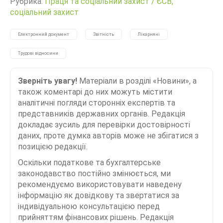
Рубрика:
Праця та соціальний захист
/
ЄСВ,
соціальний захист
Електронний документ
Звітність
Лікарняні
Трудові відносини
Зверніть увагу!
Матеріали в розділі «Новини», а
також коментарі до них можуть містити
аналітичні погляди сторонніх експертів та
представників державних органів. Редакція
докладає зусиль для перевірки достовірності
даних, проте думка авторів може не збігатися з
позицією редакції.
Оскільки податкове та бухгалтерське
законодавство постійно змінюється, ми
рекомендуємо використовувати наведену
інформацію як довідкову та звертатися за
індивідуальною консультацією перед
прийняттям фінансових рішень. Редакція