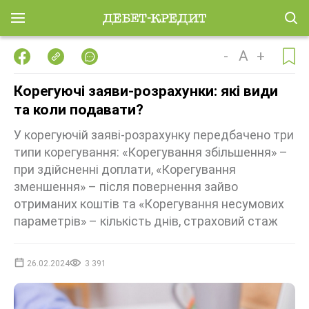
-
A
+
Корегуючі заяви-розрахунки: які види
та коли подавати?
У корегуючій заяві-розрахунку передбачено три
типи корегування: «Корегування збільшення» –
при здійсненні доплати, «Корегування
зменшення» – після повернення зайво
отриманих коштів та «Корегування несумових
параметрів» – кількість днів, страховий стаж
26.02.2024
3 391