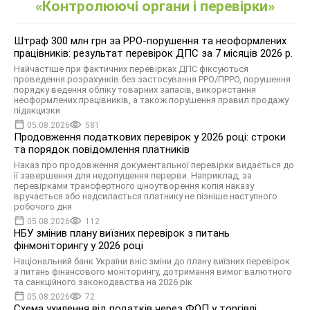
«Контролюючі органи і перевірки»
Штраф 300 млн грн за РРО-порушення та неоформлених
працівників: результат перевірок ДПС за 7 місяців 2026 р.
Найчастіше при фактичних перевірках ДПС фіксуються
проведення розрахунків без застосування РРО/ПРРО, порушення
порядку ведення обліку товарних запасів, використання
неоформлених працівників, а також порушення правил продажу
підакцизки
05.08.2026
581
Продовження податкових перевірок у 2026 році: строки
та порядок повідомлення платників
Наказ про продовження документальної перевірки видається до
її завершення для недопущення перерви. Наприклад, за
перевірками трансфертного ціноутворення копія наказу
вручається або надсилається платнику не пізніше наступного
робочого дня
05.08.2026
112
НБУ змінив плану виїзних перевірок з питань
фінмоніторингу у 2026 році
Національний банк України вніс зміни до плану виїзних перевірок
з питань фінансового моніторингу, дотримання вимог валютного
та санкційного законодавства на 2026 рік
05.08.2026
72
Схема ухилення від податків через ФОП у торгівлі