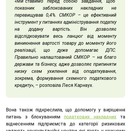
«Ми ставимо перед собою завдання, щоб
показник заблокованих накладних не
перевищував 0,4%. СМКОР – це ефективний
інструмент у питаннях адміністрування податку
на додану вартість. Він дозволяє
відслідковувати весь ланцюг від моменту
виникнення вартості товару до моменту його
реалізації, що дуже допомагає ДПС.
Правильно налаштований СМКОР – на благо
держави та бізнесу, адже дозволяє припиняти
низку схем ухилення від оподаткування,
зокрема, формування схемного податкового
кредиту»
, – розповіла Леся Карнаух.
Вона також підкреслила, що допомогу у вирішенні
питань з блокуванням
податкових накладних
та
віднесенням підприємств до категорії ризикових
надають консультаційні центри, які діють у кожному