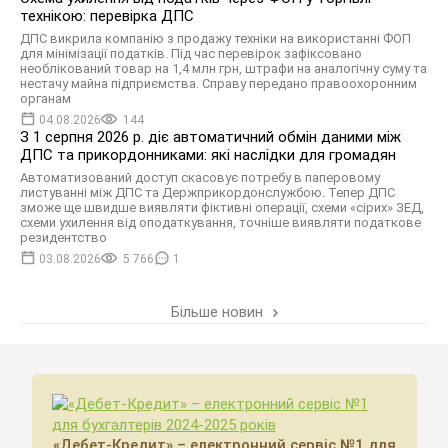
технікою: перевірка ДПС
ДПС викрила компанію з продажу техніки на використанні ФОП
для мінімізації податків. Під час перевірок зафіксовано
необлікований товар на 1,4 млн грн, штрафи на аналогічну суму та
нестачу майна підприємства. Справу передано правоохоронним
органам
04.08.2026
144
З 1 серпня 2026 р. діє автоматичний обмін даними між
ДПС та прикордонниками: які наслідки для громадян
Автоматизований доступ скасовує потребу в паперовому
листуванні між ДПС та Держприкордонслужбою. Тепер ДПС
зможе ще швидше виявляти фіктивні операції, схеми «сірих» ЗЕД,
схеми ухилення від оподаткування, точніше виявляти податкове
резидентство
03.08.2026
5 766
1
Більше новин
«Дебет-Кредит» – електронний сервіс №1 для