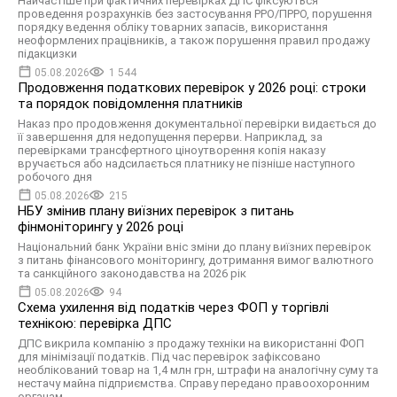
Найчастіше при фактичних перевірках ДПС фіксуються
проведення розрахунків без застосування РРО/ПРРО, порушення
порядку ведення обліку товарних запасів, використання
неоформлених працівників, а також порушення правил продажу
підакцизки
05.08.2026
1 544
Продовження податкових перевірок у 2026 році: строки
та порядок повідомлення платників
Наказ про продовження документальної перевірки видається до
її завершення для недопущення перерви. Наприклад, за
перевірками трансфертного ціноутворення копія наказу
вручається або надсилається платнику не пізніше наступного
робочого дня
05.08.2026
215
НБУ змінив плану виїзних перевірок з питань
фінмоніторингу у 2026 році
Національний банк України вніс зміни до плану виїзних перевірок
з питань фінансового моніторингу, дотримання вимог валютного
та санкційного законодавства на 2026 рік
05.08.2026
94
Схема ухилення від податків через ФОП у торгівлі
технікою: перевірка ДПС
ДПС викрила компанію з продажу техніки на використанні ФОП
для мінімізації податків. Під час перевірок зафіксовано
необлікований товар на 1,4 млн грн, штрафи на аналогічну суму та
нестачу майна підприємства. Справу передано правоохоронним
органам