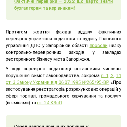
Фактичні перевірки – 2025: що варто знати
бухгалтерам та керівникам!
Протягом жовтня фахівці відділу фактичних
перевірок управління податкового аудиту Головного
управління ДПС у Запорізькій області
провели
низку
контрольно-перевірочних заходів у закладах
ресторанного бізнесу міста Запоріжжя.
У ході перевірок податківці встановили численні
порушення вимог законодавства, зокрема
п. 1, 2
,
11
ст. 3 Закону України від 06.07.1995 №265/95-ВР
«Про
застосування реєстраторів розрахункових операцій у
сфері торгівлі, громадського харчування та послуг»
(із змінами) та
ст. 24 КЗпП
.
Серед найпоширеніших порушень: