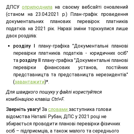
ДПСУ
оприлюднила
на своєму вебсайті оновлений
(станом на 23.04.2021 р.) План-графік проведення
документальних планових перевірок платників
податків на 2021 рік. Наразі зміни торкнулися лише
двох розділів:
розділу І
плану-графіка "Документальні планові
перевірки платників податків - юридичних осіб"
та
розділу ІІ
плану-графіка "Документальні планові
перевірки фінансових установ, постійних
представництв та представництв нерезидентів"
(
завантажити
)*.
Для швидкого пошуку у файлі користуйтеся
комбінацією клавіш Ctrl+F.
Зверніть увагу!
За
словами
заступника голови
відомства Наталії Рубан, ДПС у 2021 році не
збирається проводити планові перевірки фізичних
осіб – підприємців, а також малого та середнього