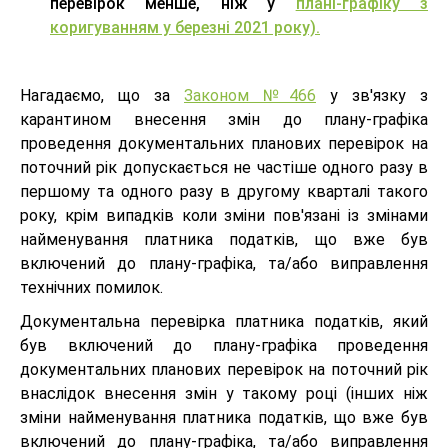
перевірок менше, ніж
у
плані-графіку з
коригуванням у березні 2021 року).
Нагадаємо, що за
Законом №466
у зв'язку з
карантином внесення змін до плану-графіка
проведення документальних планових перевірок на
поточний рік допускається не частіше одного разу в
першому та одного разу в другому кварталі такого
року, крім випадків коли зміни пов'язані із змінами
найменування платника податків, що вже був
включений до плану-графіка, та/або виправлення
технічних помилок.
Документальна перевірка платника податків, який
був включений до плану-графіка проведення
документальних планових перевірок на поточний рік
внаслідок внесення змін у такому році (інших ніж
зміни найменування платника податків, що вже був
включений до плану-графіка, та/або виправлення