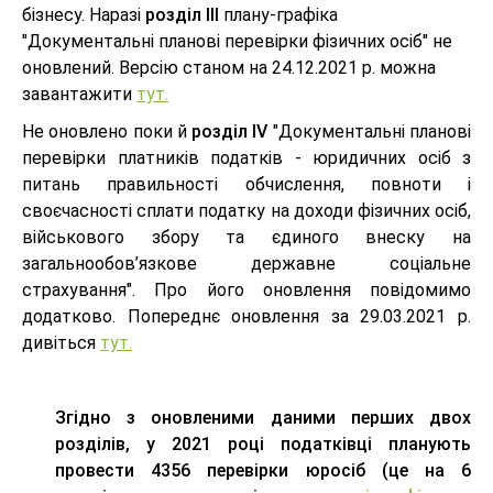
бізнесу. Наразі
розділ ІІІ
плану-графіка
"Документальні планові перевірки фізичних осіб" не
оновлений. Версію станом на 24.12.2021 р. можна
завантажити
тут.
Не оновлено поки й
розділ IV
"Документальні планові
перевірки платників податків - юридичних осіб з
питань правильності обчислення, повноти і
своєчасності сплати податку на доходи фізичних осіб,
військового збору та єдиного внеску на
загальнообов’язкове державне соціальне
страхування". Про його оновлення повідомимо
додатково. Попереднє оновлення за 29.03.2021 р.
дивіться
тут.
Згідно з оновленими даними перших двох
розділів, у 2021 році податківці планують
провести 4356 перевірки юросіб (це на 6