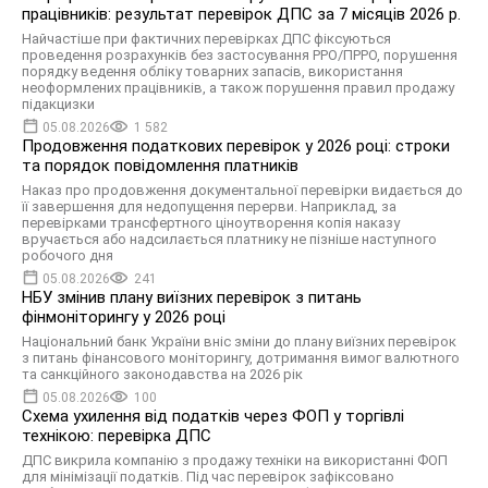
працівників: результат перевірок ДПС за 7 місяців 2026 р.
Найчастіше при фактичних перевірках ДПС фіксуються
проведення розрахунків без застосування РРО/ПРРО, порушення
порядку ведення обліку товарних запасів, використання
неоформлених працівників, а також порушення правил продажу
підакцизки
05.08.2026
1 582
Продовження податкових перевірок у 2026 році: строки
та порядок повідомлення платників
Наказ про продовження документальної перевірки видається до
її завершення для недопущення перерви. Наприклад, за
перевірками трансфертного ціноутворення копія наказу
вручається або надсилається платнику не пізніше наступного
робочого дня
05.08.2026
241
НБУ змінив плану виїзних перевірок з питань
фінмоніторингу у 2026 році
Національний банк України вніс зміни до плану виїзних перевірок
з питань фінансового моніторингу, дотримання вимог валютного
та санкційного законодавства на 2026 рік
05.08.2026
100
Схема ухилення від податків через ФОП у торгівлі
технікою: перевірка ДПС
ДПС викрила компанію з продажу техніки на використанні ФОП
для мінімізації податків. Під час перевірок зафіксовано