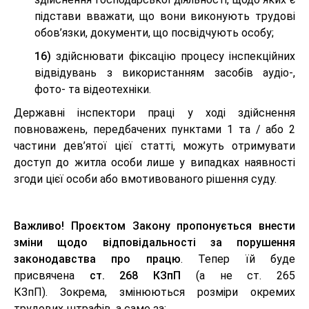
підстави вважати, що вони виконують трудові
обов’язки, документи, що посвідчують особу;
16)
здійснювати фіксацію процесу інспекційних
відвідувань з використанням засобів аудіо-,
фото- та відеотехніки.
Державні інспектори праці у ході здійснення
повноважень, передбачених пунктами 1 та / або 2
частини дев’ятої цієї статті, можуть отримувати
доступ до житла особи лише у випадках наявності
згоди цієї особи або вмотивованого рішення суду.
Важливо!
Проєктом Закону пропонується внести
зміни щодо відповідальності за порушення
законодавства про працю
. Тепер їй буде
присвячена
ст. 268 КЗпП
(а не ст. 265
КЗпП). Зокрема, змінюються розміри окремих
трудових штрафів, а саме за: