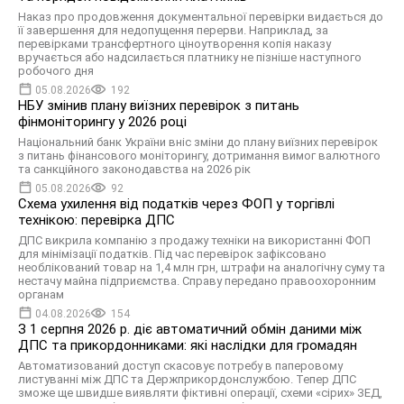
Наказ про продовження документальної перевірки видається до
її завершення для недопущення перерви. Наприклад, за
перевірками трансфертного ціноутворення копія наказу
вручається або надсилається платнику не пізніше наступного
робочого дня
05.08.2026
192
НБУ змінив плану виїзних перевірок з питань
фінмоніторингу у 2026 році
Національний банк України вніс зміни до плану виїзних перевірок
з питань фінансового моніторингу, дотримання вимог валютного
та санкційного законодавства на 2026 рік
05.08.2026
92
Схема ухилення від податків через ФОП у торгівлі
технікою: перевірка ДПС
ДПС викрила компанію з продажу техніки на використанні ФОП
для мінімізації податків. Під час перевірок зафіксовано
необлікований товар на 1,4 млн грн, штрафи на аналогічну суму та
нестачу майна підприємства. Справу передано правоохоронним
органам
04.08.2026
154
З 1 серпня 2026 р. діє автоматичний обмін даними між
ДПС та прикордонниками: які наслідки для громадян
Автоматизований доступ скасовує потребу в паперовому
листуванні між ДПС та Держприкордонслужбою. Тепер ДПС
зможе ще швидше виявляти фіктивні операції, схеми «сірих» ЗЕД,