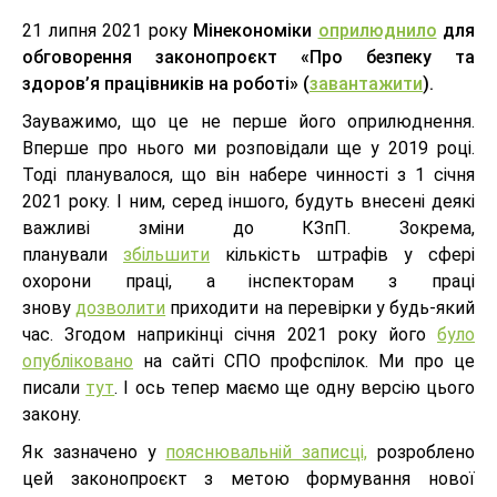
21 липня 2021 року
Мінекономіки
оприлюднило
для
обговорення
законопроєкт «Про безпеку та
здоров’я працівників на роботі» (
завантажити
).
Зауважимо, що це не перше його оприлюднення.
Вперше про нього ми розповідали ще у 2019 році.
Тоді планувалося, що він набере чинності з 1 січня
2021 року. І ним, серед іншого, будуть внесені деякі
важливі зміни до КЗпП. Зокрема,
планували
збільшити
кількість штрафів у сфері
охорони праці, а інспекторам з праці
знову
дозволити
приходити на перевірки у будь-який
час. Згодом наприкінці січня 2021 року його
було
опубліковано
на сайті СПО профспілок. Ми про це
писали
тут
. І ось тепер маємо ще одну версію цього
закону.
Як зазначено у
пояснювальній записці,
розроблено
цей законопроєкт з метою формування нової