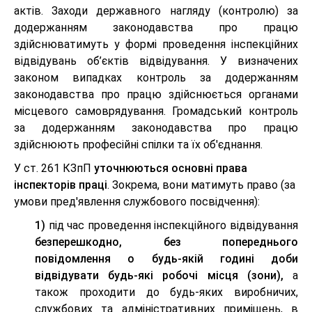
актів. Заходи державного нагляду (контролю) за
додержанням законодавства про працю
здійснюватимуть у формі проведення інспекційних
відвідувань об’єктів відвідування. У визначених
законом випадках контроль за додержанням
законодавства про працю здійснюється органами
місцевого самоврядування. Громадський контроль
за додержанням законодавства про працю
здійснюють професійні спілки та їх об'єднання.
У ст. 261 КЗпП
уточнюються основні права
інспекторів праці
. Зокрема, вони матимуть право (за
умови пред'явлення службового посвідчення):
1)
під час проведення інспекційного відвідування
безперешкодно, без попереднього
повідомлення о будь-якій годині доби
відвідувати будь-які робочі місця (зони),
а
також проходити до будь-яких виробничих,
службових та адміністративних приміщень, в