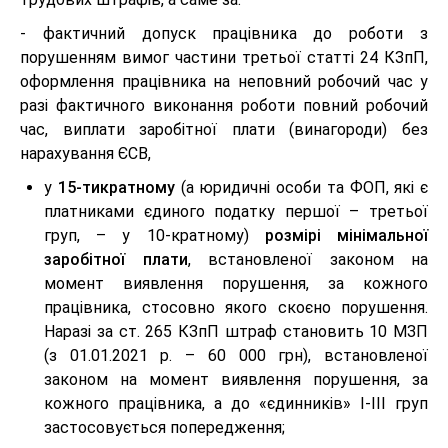
- фактичний допуск працівника до роботи з
порушенням вимог частини третьої статті 24 КЗпП,
оформлення працівника на неповний робочий час у
разі фактичного виконання роботи повний робочий
час, виплати заробітної плати (винагороди) без
нарахування ЄСВ,
у
15-тикратному
(а юридичні особи та ФОП, які є
платниками єдиного податку першої – третьої
груп, – у 10-кратному)
розмірі мінімальної
заробітної плати
, встановленої законом на
момент виявлення порушення, за кожного
працівника, стосовно якого скоєно порушення.
Наразі за ст. 265 КЗпП штраф становить 10 МЗП
(з 01.01.2021 р. – 60 000 грн), встановленої
законом на момент виявлення порушення, за
кожного працівника, а до «єдинників» І-ІІІ груп
застосовується попередження;