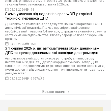
з питань фінансового моніторингу, дотримання вимог валютного
та санкційного законодавства на 2026 рік
05.08.2026
94
Схема ухилення від податків через ФОП у торгівлі
технікою: перевірка ДПС
ДПС викрила компанію з продажу техніки на використанні ФОП
для мінімізації податків. Під час перевірок зафіксовано
необлікований товар на 1,4 млн грн, штрафи на аналогічну суму та
нестачу майна підприємства. Справу передано правоохоронним
органам
04.08.2026
158
З 1 серпня 2026 р. діє автоматичний обмін даними між
ДПС та прикордонниками: які наслідки для громадян
Автоматизований доступ скасовує потребу в паперовому
листуванні між ДПС та Держприкордонслужбою. Тепер ДПС
зможе ще швидше виявляти фіктивні операції, схеми «сірих» ЗЕД,
схеми ухилення від оподаткування, точніше виявляти податкове
резидентство
03.08.2026
6 027
3
Більше новин