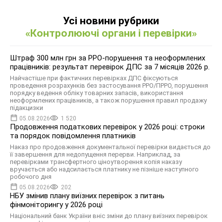
Усі новини рубрики
«Контролюючі органи і перевірки»
Штраф 300 млн грн за РРО-порушення та неоформлених
працівників: результат перевірок ДПС за 7 місяців 2026 р.
Найчастіше при фактичних перевірках ДПС фіксуються
проведення розрахунків без застосування РРО/ПРРО, порушення
порядку ведення обліку товарних запасів, використання
неоформлених працівників, а також порушення правил продажу
підакцизки
05.08.2026
1 520
Продовження податкових перевірок у 2026 році: строки
та порядок повідомлення платників
Наказ про продовження документальної перевірки видається до
її завершення для недопущення перерви. Наприклад, за
перевірками трансфертного ціноутворення копія наказу
вручається або надсилається платнику не пізніше наступного
робочого дня
05.08.2026
202
НБУ змінив плану виїзних перевірок з питань
фінмоніторингу у 2026 році
Національний банк України вніс зміни до плану виїзних перевірок