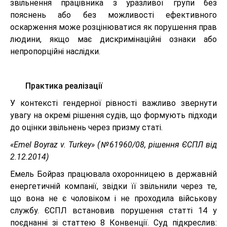
звільнення працівника з уразливої групи без
пояснень або без можливості ефективного
оскарження може розцінюватися як порушення прав
людини, якщо має дискримінаційні ознаки або
непропорційні наслідки.
Практика реалізації
У контексті гендерної рівності важливо звернути
увагу на окремі рішення судів, що формують підходи
до оцінки звільнень через призму статі.
«Emel Boyraz v. Turkey» (№61960/08, рішення ЄСПЛ від
2.12.2014)
Емель Бойраз працювала охоронницею в державній
енергетичній компанії, звідки її звільнили через те,
що вона не є чоловіком і не проходила військову
службу. ЄСПЛ встановив порушення статті 14 у
поєднанні зі статтею 8 Конвенції. Суд підкреслив: