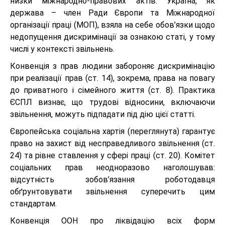
низки міжнародно-правових актів. Україна, як
держава – член Ради Європи та Міжнародної
організації праці (МОП), взяла на себе обов’язки щодо
недопущення дискримінації за ознакою статі, у тому
числі у контексті звільнень.
Конвенція з прав людини забороняє дискримінацію
при реалізації прав (ст. 14), зокрема, права на повагу
до приватного і сімейного життя (ст. 8). Практика
ЄСПЛ визнає, що трудові відносини, включаючи
звільнення, можуть підпадати під дію цієї статті.
Європейська соціальна хартія (переглянута) гарантує
право на захист від несправедливого звільнення (ст.
24) та рівне ставлення у сфері праці (ст. 20). Комітет
соціальних прав неодноразово наголошував:
відсутність зобов’язання роботодавця
обґрунтовувати звільнення суперечить цим
стандартам.
Конвенція ООН про ліквідацію всіх форм