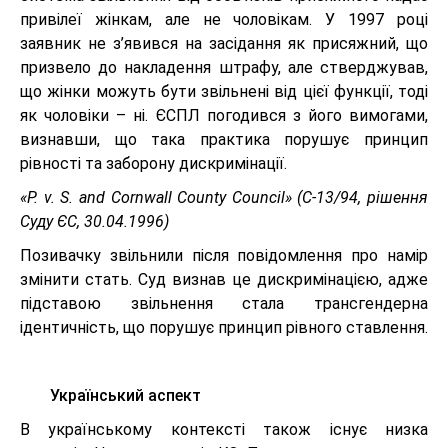
привілеї жінкам, але не чоловікам. У 1997 році
заявник не з’явився на засідання як присяжний, що
призвело до накладення штрафу, але стверджував,
що жінки можуть бути звільнені від цієї функції, тоді
як чоловіки – ні. ЄСПЛ погодився з його вимогами,
визнавши, що така практика порушує принцип
рівності та заборону дискримінації.
«P. v. S. and Cornwall County Council» (C-13/94, рішення
Суду ЄС, 30.04.1996)
Позивачку звільнили після повідомлення про намір
змінити стать. Суд визнав це дискримінацією, адже
підставою звільнення стала трансгендерна
ідентичність, що порушує принцип рівного ставлення.
Український аспект
В українському контексті також існує низка