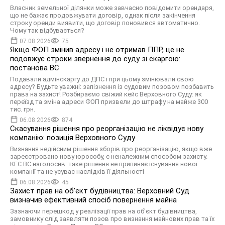
Власник земельної ділянки може завчасно повідомити орендаря,
що не бажає продовжувати договір, однак після закінчення
строку оренди виявити, що договір поновився автоматично.
Чому так відбувається?
07.08.2026
75
Якщо ФОП змінив адресу і не отримав ППР, це не
подовжує строки звернення до суду зі скаргою:
постанова ВС
Подавали адмінскаргу до ДПС і при цьому змінювали свою
адресу? Будьте уважні: запізнення із судовим позовом позбавить
права на захист! Розбираємо свіжий кейс Верховного Суду: як
переїзд та зміна адреси ФОП призвели до штрафу на майже 300
тис. грн.
06.08.2026
874
Скасування рішення про реорганізацію не ліквідує нову
компанію: позиція Верховного Суду
Визнання недійсним рішення зборів про реорганізацію, якщо вже
зареєстровано нову юрособу, є неналежним способом захисту.
КГС ВС наголосив: таке рішення не припиняє існування нової
компанії та не усуває наслідків її діяльності
06.08.2026
45
Захист прав на об'єкт будівництва: Верховний Суд
визначив ефективний спосіб повернення майна
Зазнаючи перешкод у реалізації прав на об'єкт будівництва,
замовнику слід заявляти позов про визнання майнових прав та їх