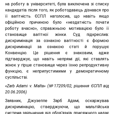
на роботу в університеті, була виключена зі списку
кандидатів після того, як роботодавець дізнався про
її вагітність. ЄСПЛ наголосив, що навіть якщо
офіційною причиною було «нездатність почати
роботу вчасно», справжньою мотивацією було її
становище вагітної жінки. Суд підкреслив:
дискримінація за ознакою вагітності є формою
дискримінації за ознакою статі й порушує
Конвенцію. Це рішення є знаковим, адже
підтверджує, що навіть непрямі дії, які ставлять
жінок у гірше становище через їхню репродуктивну
функцію, є неприпустимими у демократичному
суспільстві.
«Zarb Adami v. Malta» (№17209/02, рішення ЄСПЛ від
20.06.2006)
Заявник, Джузеппе Зарб Адамі, оскаржував
дискримінацію, стверджуючи, що мальтійська
система звільнення від обов’язків присяжного надає