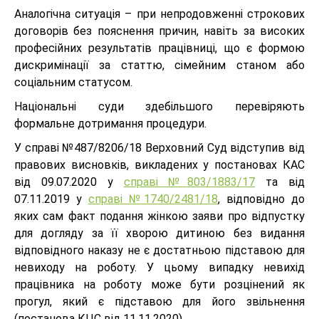
Аналогічна ситуація – при непродовженні строкових
договорів без пояснення причин, навіть за високих
професійних результатів працівниці, що є формою
дискримінації за статтю, сімейним станом або
соціальним статусом.
Національні суди здебільшого перевіряють
формальне дотримання процедури.
У справі №487/8206/18 Верховний Суд відступив від
правових висновків, викладених у постановах КАС
від 09.07.2020 у
справі №803/1883/17
та від
07.11.2019 у
справі №1740/2481/18
, відповідно до
яких сам факт подання жінкою заяви про відпустку
для догляду за її хворою дитиною без видання
відповідного наказу не є достатньою підставою для
невиходу на роботу. У цьому випадку невихід
працівника на роботу може бути розцінений як
прогул, який є підставою для його звільнення
(постанова КЦС від 11.11.2020).