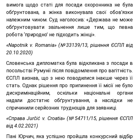
вимога щодо статі для посади охоронника не була
обґрунтована, а жінка виконувала свої обов’язки
належним чином. Суд наголосив: «Держава не може
обґрунтовувати звільнення лише тим, що певна
робота ‘природно’ не підходить жінці».
«Napotnik v. Romania» (№33139/13, рішення ЄСПЛ від
20.10.2020)
Словенська дипломатка була відкликана з посади в
посольстві Румунії після повідомлення про вагітність.
ЄСПЛ визнав, що з нею поводилися інакше через її
стать. Однак рішення про припинення її місії не було
дискримінаційним, оскільки національні органи
надали достатнє обґрунтування, а наслідки не
спричинили серйозних труднощів для заявниці.
«Справa Jurčić v. Croatia» (№54711/15, рішення ЄСПЛ
від 4.02.2021)
Пані Юрчич, яка успішно пройшла конкурсний відбір