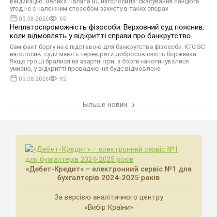
віндикацію. Велика Палата ВС наголосила: скасування ланцюга
угод не є належним способом захисту в таких спорах
05.08.2026
65
Неплатоспроможність фізособи: Верховний суд пояснив,
коли відмовлять у відкритті справи про банкрутство
Сам факт боргу не є підставою для банкрутства фізособи. КГС ВС
наголосив: суди мають перевіряти добросовісність боржника.
Якщо гроші бралися на азартні ігри, а борги накопичувалися
умисно, у відкритті провадження буде відмовлено
05.08.2026
92
Більше новин
«Дебет-Кредит» – електронний сервіс №1 для
бухгалтерів 2024-2025 років
За версією аналітичного центру
«Вибір Країни»