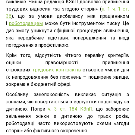
викликів. Чинна редакція КЗпП дозволяє припинення
трудових відносин «за згодою сторін» (
п. 1 ч. 1 ст.
36
), що за умови дисбалансу між працівником
і
роботодавцем
може бути інструментом тиску. Це
дає змогу уникнути офіційної процедури звільнення,
яка передбачає підстави, попередження та іноді
погодження з профспілкою.
Крім того, відсутність чіткого переліку критеріїв
оцінки правомірності припинення
строкових
трудових контрактів
створює умови для
їх непродовження без пояснень – поширене явище,
зокрема в бюджетній сфері.
Особливу занепокоєність викликає ситуація з
жінками, які повертаються з відпустки по догляду за
дитиною. Попри
ч. 3 ст. 184 КЗпП
, що забороняє
звільнення жінки з дитиною до трьох років,
роботодавці часто використовують схеми «згоди
сторін» або фіктивного скорочення.