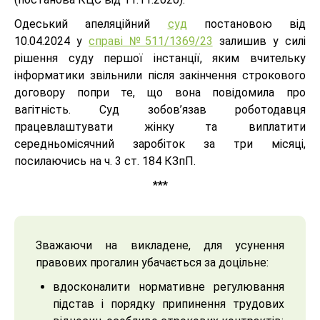
Одеський апеляційний
суд
постановою від
10.04.2024 у
справі №511/1369/23
залишив у силі
рішення суду першої інстанції, яким вчительку
інформатики звільнили після закінчення строкового
договору попри те, що вона повідомила про
вагітність. Суд зобов’язав роботодавця
працевлаштувати жінку та виплатити
середньомісячний заробіток за три місяці,
посилаючись на ч. 3 ст. 184 КЗпП.
***
Зважаючи на викладене, для усунення
правових прогалин убачається за доцільне:
вдосконалити нормативне регулювання
підстав і порядку припинення трудових