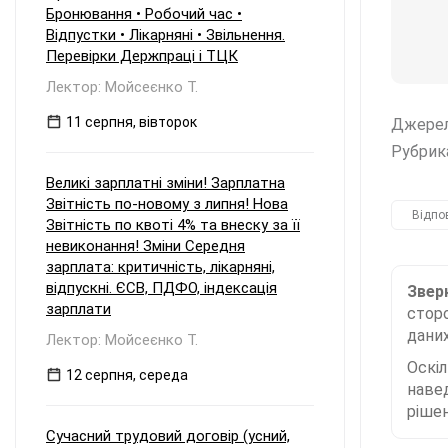
Бронювання • Робочий час •
Відпустки • Лікарняні • Звільнення.
Перевірки Держпраці і ТЦК
Лектор: Мойсеєнко Т.
11 серпня, вівторок
Джере
Рубрик
Великі зарплатні зміни! Зарплатна
Звітність по-новому з липня! Нова
Відпо
Звітність по квоті 4% та внеску за її
невиконання! Зміни Середня
зарплата: критичність, лікарняні,
відпускні. ЄСВ, ПДФО, індексація
Зверн
зарплати
сторо
даних
Лектор: Мойсеєнко Т.
Оскі
12 серпня, середа
наве
рішен
Сучасний трудовий договір (усний,