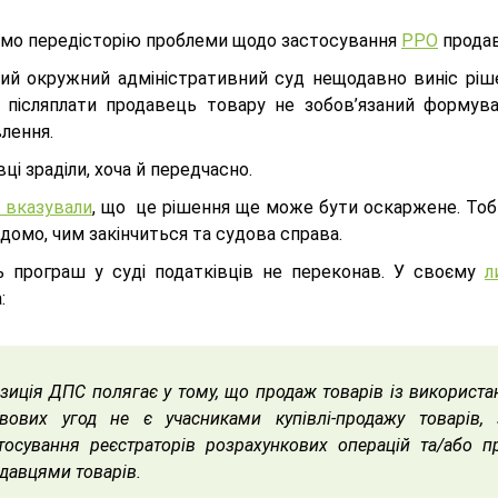
мо передісторію проблеми щодо застосування
РРО
продав
ий окружний адміністративний суд нещодавно виніс ріше
 післяплати продавець товару не зобов’язаний форму
лення.
вці зраділи, хоча й передчасно.
 вказували
, що це рішення ще може бути оскаржене. То
домо, чим закінчиться та судова справа.
ть програш у суді податківців не переконав. У своєму
л
:
зиція ДПС полягає у тому, що продаж товарів із використан
вових угод не є учасниками купівлі-продажу товарів, 
тосування реєстраторів розрахункових операцій та/або п
давцями товарів.