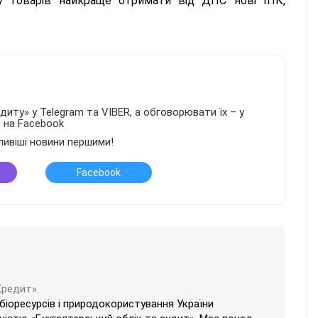
 товарів найкраще отримати від ДПС нові ІПК,
иту» у Telegram та VIBER, а обговорювати їх – у
в на Facebook
ливіші новини першими!
Facebook
Кредит».
 біоресурсів і природокористування України