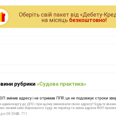
Оберiть свiй пакет вiд «Дебету-Кре
на мiсяць
безкоштовно!
овини рубрики
«Судова практика»
П змінив адресу і не отримав ППР, це не подовжує строки зве
 адмінскаргу до ДПС і при цьому змінювали свою адресу? Будьте уважні
мо свіжий кейс Верховного Суду: як переїзд та зміна адреси ФОП призве
дні 08:30
711