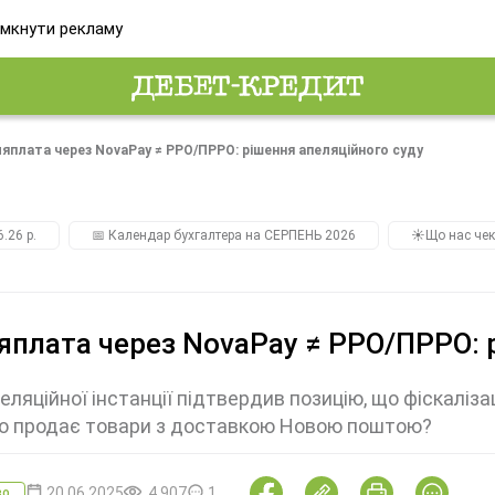
мкнути рекламу
ляплата через NovaPay ≠ РРО/ПРРО: рішення апеляційного суду
.26 р.
📅 Календар бухгалтера на СЕРПЕНЬ 2026
☀️Що нас чек
яплата через NovaPay ≠ РРО/ПРРО: 
еляційної інстанції підтвердив позицію, що фіскаліза
то продає товари з доставкою Новою поштою?
20.06.2025
4 907
1
во