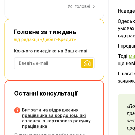
Усі головні
Наведе
Одеськ
умовах
Головне за тиждень
відправ
від редакції «Дебет-Кредит»
І прода
Кожного понеділка на Ваш e-mail
Тоді
ми
ще неві
І наві
заявила
Останні консультації
«По
Витрати на відрядження
пра
працівника за кордоном, які
зас
сплачені з карткового рахунку
працівника
про