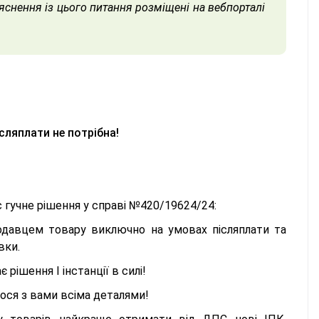
'яснення із цього питання розміщені на вебпорталі
ісляплати не потрібна!
 гучне рішення у справі №420/19624/24:
одавцем товару виключно на умовах післяплати та
вки.
рішення І інстанції в силі!
мося з вами всіма деталями!