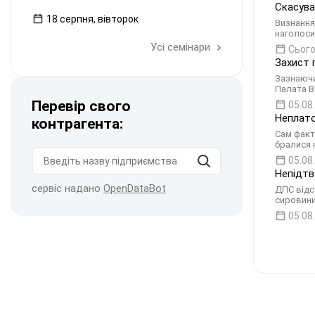
Скасува
18 серпня, вівторок
Визнання
наголосив
Усі семінари
Сього
Захист 
Зазнаючи
Палата В
Перевір свого
05.08
Неплато
контрагента:
Сам факт
бралися 
05.08
Непідтв
сервіс надано
OpenDataBot
ДПС відс
сировини
05.08