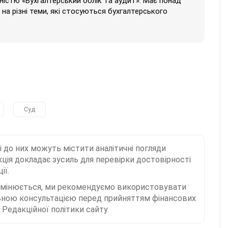
ністю «Бухгалтерський облік та аудит». Має понад
на різні теми, які стосуються бухгалтерського
Суд
і до них можуть містити аналітичні погляди
ція докладає зусиль для перевірки достовірності
ії.
 змінюється, ми рекомендуємо використовувати
льною консультацією перед прийняттям фінансових
Редакційної політики сайту.