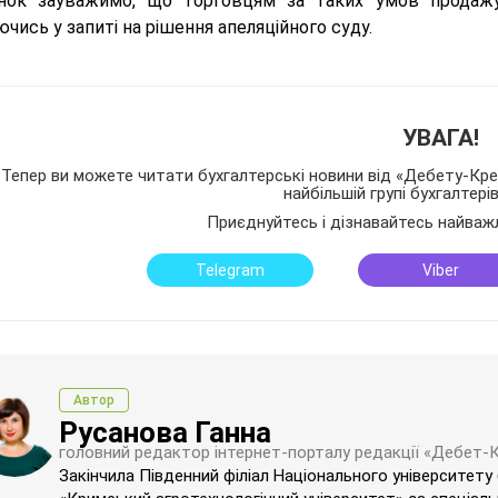
нок зауважимо, що торговцям за таких умов продажу
чись у запиті на рішення апеляційного суду.
УВАГА!
Тепер ви можете читати бухгалтерські новини від «Дебету-Кред
найбільшій групі бухгалтері
Приєднуйтесь і дізнавайтесь найваж
Telegram
Viber
Автор
Русанова Ганна
головний редактор інтернет-порталу редакції «Дебет-
Закінчила Південний філіал Національного університету