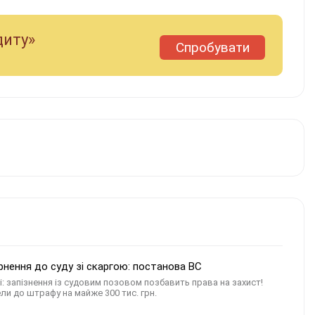
диту»
Спробувати
рнення до суду зі скаргою: постанова ВС
: запізнення із судовим позовом позбавить права на захист!
ли до штрафу на майже 300 тис. грн.