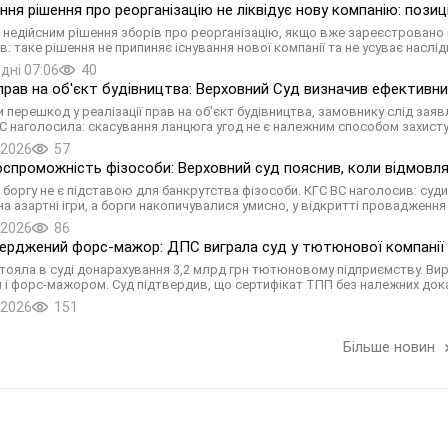
ння рішення про реорганізацію не ліквідує нову компанію: пози
 недійсним рішення зборів про реорганізацію, якщо вже зареєстровано 
: таке рішення не припиняє існування нової компанії та не усуває наслідк
дні 07:06
40
прав на об'єкт будівництва: Верховний Суд визначив ефективни
 перешкод у реалізації прав на об'єкт будівництва, замовнику слід заяв
С наголосила: скасування ланцюга угод не є належним способом захисту
.2026
57
спроможність фізособи: Верховний суд пояснив, коли відмовля
 боргу не є підставою для банкрутства фізособи. КГС ВС наголосив: су
на азартні ігри, а борги накопичувалися умисно, у відкритті провадженн
.2026
86
ерджений форс-мажор: ДПС виграла суд у тютюнової компанії н
тояла в суді донарахування 3,2 млрд грн тютюновому підприємству. Ви
 і форс-мажором. Суд підтвердив, що сертифікат ТПП без належних дока
.2026
151
Більше новин