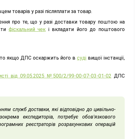
цем товарів у разі післяплати за товар.
ння про те, що у разі доставки товару поштою на
вати
фіскальний чек
і вкладати його до поштового
бто якщо ДПС оскаржить його в
суді
вищої інстанції,
исті від 09.05.2025 №500/2/99-00-07-03-01-02
ДПС
ням служб доставки, які відповідно до цивільно-
зокрема експедиторів, потребує обов'язкового
рограмних реєстраторів розрахункових операцій