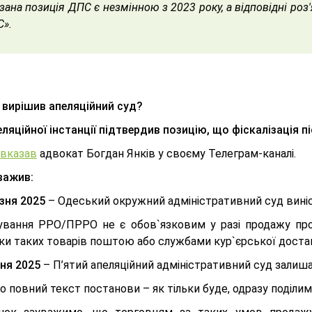
зана позиція ДПС є незмінною з 2023 року, а відповідні роз
С».
вирішив апеляційний суд?
ляційної інстанції підтвердив позицію, що фіскалізація п
вказав
адвокат Богдан Янків у своєму Телеграм-каналі.
уважив:
зня 2025
– Одеський окружний адміністративний суд виніс
ування РРО/ПРРО не є обов`язковим у разі продажу пр
ки таких товарів поштою або службами кур`єрської доста
вня 2025
– П’ятий апеляційний адміністративний суд залишає 
 повний текст постанови – як тільки буде, одразу поділи