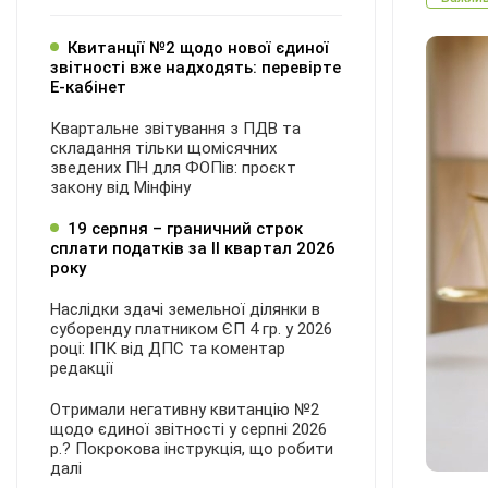
Квитанції №2 щодо нової єдиної
звітності вже надходять: перевірте
Е-кабінет
Квартальне звітування з ПДВ та
складання тільки щомісячних
зведених ПН для ФОПів: проєкт
закону від Мінфіну
19 серпня – граничний строк
сплати податків за ІI квартал 2026
року
Наслідки здачі земельної ділянки в
суборенду платником ЄП 4 гр. у 2026
році: ІПК від ДПС та коментар
редакції
Отримали негативну квитанцію №2
щодо єдиної звітності у серпні 2026
р.? Покрокова інструкція, що робити
далі