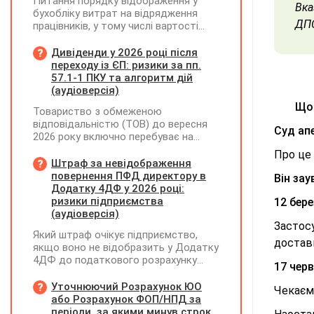
Питання порядку відображення у
Вка
бухобліку витрат на відрядження
ДП
працівників, у тому числі вартості
проживання в готелі, яке сплачено з
карткового рахунку працівника та
Дивіденди у 2026 році після
підтвердження таких операцій
переходу із ЄП: ризики за пп.
первинними документами, належать
57.1-1 ПКУ та алгоритм дій
до компетенції Мінфіну
(аудіоверсія)
Що 
Товариство з обмеженою
відповідальністю (ТОВ) до вересня
Суд апе
2026 року включно перебуває на
спрощеній системі оподаткування
Про це
(єдиний податок, 3 група, ставка 5%,
Штраф за невідображення
неплатник ПДВ). З 1 жовтня 2026
повернення ПФД директору в
Він за
року підприємство переходить на
Додатку 4ДФ у 2026 році:
загальну систему оподаткування
ризики підприємства
12 бере
(стає платником податку на
(аудіоверсія)
прибуток). За результатами
Застос
Який штраф очікує підприємство,
діяльності у періоді 2024–2025 років
достав
якщо воно не відобразить у Додатку
(під час перебування на спрощеній
4ДФ до податкового розрахунку
системі) підприємство отримало
17 чер
повернення поворотної фінансової
чистий прибуток, сума
допомоги (ПФД) директору?
Уточнюючий Розрахунок ЮО
нерозподіленого прибутку в балансі
Чекаємо
або Розрахунок ФОП/НПД за
становить 18 млн грн. Наприкінці
періоди, за якими минув строк
2026 року (вже після переходу на