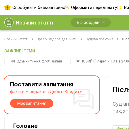
Спробувати безкоштовно
Оформити передплату
Ви
Новини і статті
Всі розділи
Новини і статті
Право і відповідальність
Судова практика
Піс
ВАЖЛИВІ ТЕМИ
🔉Підсумки тижня. 27-31 липня
💔 НОВИЙ (!) перелік ТОТ з 24.06
Поставити запитання
Післ
фахівцям редакції «Дебет-Кредит»
Суд ап
Моє запитання
тих, х
Головне
Важли