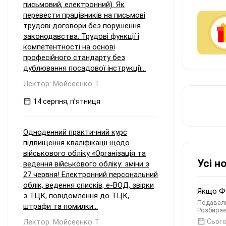
письмовий, електронний). Як
перевести працівників на письмові
трудові договори без порушення
законодавства. Трудові функції і
компетентності на основі
професійного стандарту без
дублювання посадової інструкції...
Лектор: Мойсеєнко Т.
14 серпня, пʼятниця
Одноденний практичний курс
підвищення кваліфікації щодо
військового обліку «Організація та
Усі н
ведення військового обліку: зміни з
27 червня! Електронний персональний
облік, ведення списків, е-ВОД, звірки
Якщо ФО
з ТЦК, повідомлення до ТЦК,
Подавали
штрафи та помилки...
Розбирає
Лектор: Мойсеєнко Т.
Сього