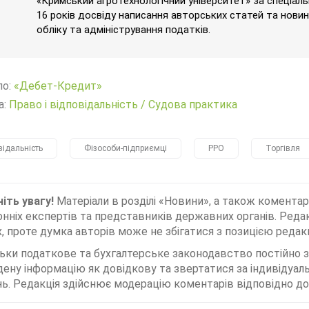
«Кримський агротехнологічний університет» за спеціаль
16 років досвіду написання авторських статей та новин 
обліку та адміністрування податків.
ло:
«Дебет-Кредит»
а:
Право і відповідальність
/
Судова практика
відальність
Фізособи-підприємці
РРО
Торгівля
іть увагу!
Матеріали в розділі «Новини», а також коментар
нніх експертів та представників державних органів. Редак
, проте думка авторів може не збігатися з позицією редакц
льки податкове та бухгалтерське законодавство постійно
дену інформацію як довідкову та звертатися за індивідуа
ь. Редакція здійснює модерацію коментарів відповідно до 