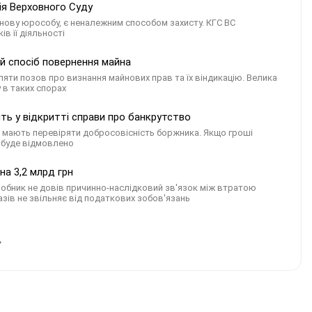
ція Верховного Суду
нову юрособу, є неналежним способом захисту. КГС ВС
ів її діяльності
й спосіб повернення майна
ляти позов про визнання майнових прав та їх віндикацію. Велика
 в таких спорах
ть у відкритті справи про банкрутство
ди мають перевіряти добросовісність боржника. Якщо гроші
я буде відмовлено
а 3,2 млрд грн
робник не довів причинно-наслідковий зв'язок між втратою
зів не звільняє від податкових зобов'язань