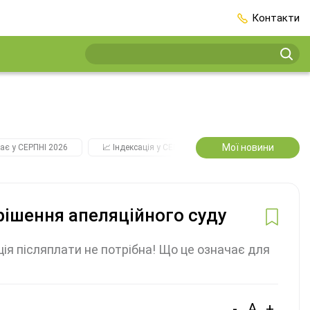
Контакти
Мої новини
ає у СЕРПНІ 2026
📈 Індексація у СЕРПНІ
2️⃣0️⃣2️⃣7️⃣ Усі ключо
рішення апеляційного суду
ція післяплати не потрібна! Що це означає для
-
A
+