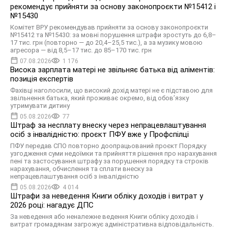
рекомендує прийняти за основу законопроєкти №15412 і
№15430
Комітет ВРУ рекомендував прийняти за основу законопроєкти
№15412 та №15430: за мовні порушення штрафи зростуть до 6,8–
17 тис. грн (повторно — до 20,4–25,5 тис.), а за музику мовою
агресора — від 8,5–17 тис. до 85–170 тис. грн
07.08.2026
1 176
Висока зарплата матері не звільняє батька від аліментів:
позиція експертів
Фахівці наголосили, що високий дохід матері не є підставою для
звільнення батька, який проживає окремо, від обов’язку
утримувати дитину
05.08.2026
77
Штраф за несплату внеску через непрацевлаштування
осіб з інвалідністю: проєкт ПФУ вже у Профспілці
ПФУ передав СПО повторно доопрацьований проєкт Порядку
узгодження суми недоїмки та прийняття рішення про нарахування
пені та застосування штрафу за порушення порядку та строків
нарахування, обчислення та сплати внеску за
непрацевлаштування осіб з інвалідністю
05.08.2026
4 014
Штрафи за неведення Книги обліку доходів і витрат у
2026 році: нагадує ДПС
За неведення або неналежне ведення Книги обліку доходів і
витрат громадянам загрожує адміністративна відповідальність.