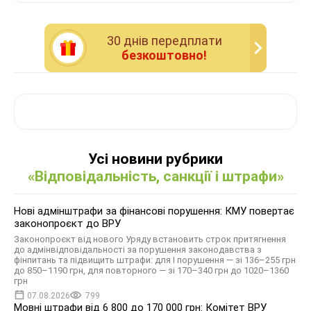
30 днiв передплати
безкоштовно!
Усі новини рубрики
«Відповідальність, санкції і штрафи»
Нові адмінштрафи за фінансові порушення: КМУ повертає
законопроєкт до ВРУ
Законопроєкт від нового Уряду встановить строк притягнення
до адмінвідповідальності за порушення законодавства з
фінпитань та підвищить штрафи: для І порушення — зі 136–255 грн
до 850–1190 грн, для повторного — зі 170–340 грн до 1020–1360
грн
07.08.2026
799
Мовні штрафи від 6 800 до 170 000 грн: Комітет ВРУ