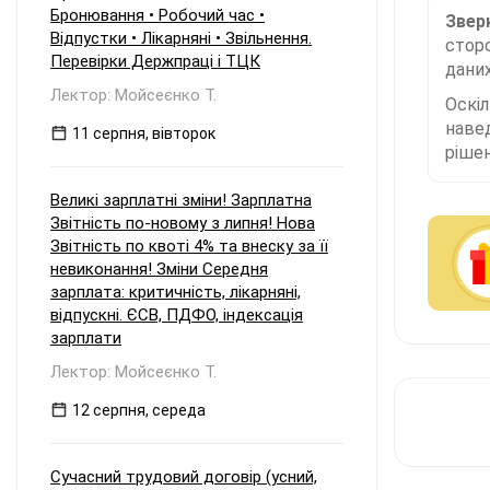
Бронювання • Робочий час •
Зверн
Відпустки • Лікарняні • Звільнення.
сторо
Перевірки Держпраці і ТЦК
даних
Лектор: Мойсеєнко Т.
Оскі
наве
11 серпня, вівторок
рішен
Великі зарплатні зміни! Зарплатна
Звітність по-новому з липня! Нова
Звітність по квоті 4% та внеску за її
невиконання! Зміни Середня
зарплата: критичність, лікарняні,
відпускні. ЄСВ, ПДФО, індексація
зарплати
Лектор: Мойсеєнко Т.
12 серпня, середа
Сучасний трудовий договір (усний,