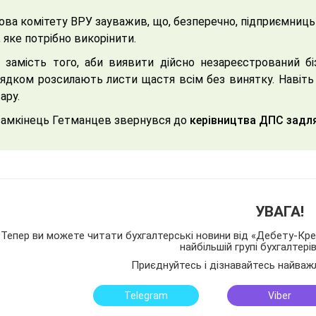
ова комітету ВРУ зауважив, що, безперечно, підприємницька
, яке потрібно викорінити.
 замість того, аби виявити дійсно незареєстрований біз
ядком розсилають листи щастя всім без винятку. Навіть 
ару.
амкінець Гетманцев звернувся до
керівництва ДПС задл
УВАГА!
Тепер ви можете читати бухгалтерські новини від «Дебету-Кред
найбільшій групі бухгалтері
Приєднуйтесь і дізнавайтесь найваж
Telegram
Viber