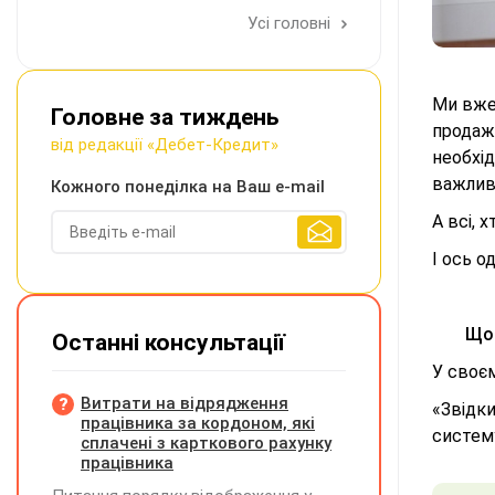
Усі головні
Ми вж
Головне за тиждень
продаж
від редакції «Дебет-Кредит»
необхі
важлив
Кожного понеділка на Ваш e-mail
А всі, 
І ось о
Що
Останні консультації
У своєм
Витрати на відрядження
«Звідк
працівника за кордоном, які
систем
сплачені з карткового рахунку
працівника