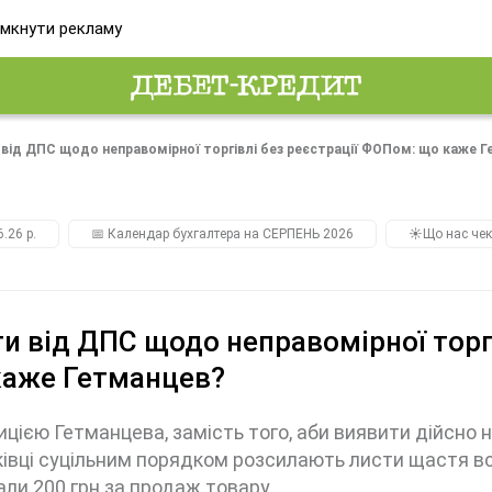
мкнути рекламу
 від ДПС щодо неправомірної торгівлі без реєстрації ФОПом: що каже 
.26 р.
📅 Календар бухгалтера на СЕРПЕНЬ 2026
☀️Що нас чек
и від ДПС щодо неправомірної торг
каже Гетманцев?
ицією Гетманцева, замість того, аби виявити дійсно н
івці суцільним порядком розсилають листи щастя всі
ли 200 грн за продаж товару