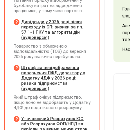
Питання порядку відображення у
бухобліку витрат на відрядження
Гол
працівників, у тому числі вартості
зло
проживання в готелі, яке сплачено з
карткового рахунку працівника та
Дивіденди у 2026 році після
Але
підтвердження таких операцій
переходу із ЄП: ризики за пп.
первинними документами, належать
57.1-1 ПКУ та алгоритм дій
пор
до компетенції Мінфіну
(аудіоверсія)
тов
Товариство з обмеженою
Нас
відповідальністю (ТОВ) до вересня
2026 року включно перебуває на
спрощеній системі оподаткування
(єдиний податок, 3 група, ставка 5%,
Штраф за невідображення
неплатник ПДВ). З 1 жовтня 2026
повернення ПФД директору в
року підприємство переходить на
Додатку 4ДФ у 2026 році:
загальну систему оподаткування
ризики підприємства
(стає платником податку на
(аудіоверсія)
прибуток). За результатами
Який штраф очікує підприємство,
діяльності у періоді 2024–2025 років
якщо воно не відобразить у Додатку
(під час перебування на спрощеній
4ДФ до податкового розрахунку
системі) підприємство отримало
повернення поворотної фінансової
чистий прибуток, сума
допомоги (ПФД) директору?
Уточнюючий Розрахунок ЮО
нерозподіленого прибутку в балансі
або Розрахунок ФОП/НПД за
становить 18 млн грн. Наприкінці
періоди, за якими минув строк
2026 року (вже після переходу на