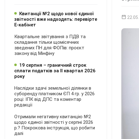
Квитанції №2 щодо нової єдиної
22.05
звітності вже надходять: перевірте
Е-кабінет
Квартальне звітування з ПДВ та
складання тільки щомісячних
зведених ПН для ФОПів: проєкт
закону від Мінфіну
19 серпня – граничний строк
сплати податків за ІI квартал 2026
року
Наслідки здачі земельної ділянки в
суборенду платником ЄП 4 гр. у 2026
році: ІПК від ДПС та коментар
редакції
Отримали негативну квитанцію №2
щодо єдиної звітності у серпні 2026
р.? Покрокова інструкція, що робити
далі