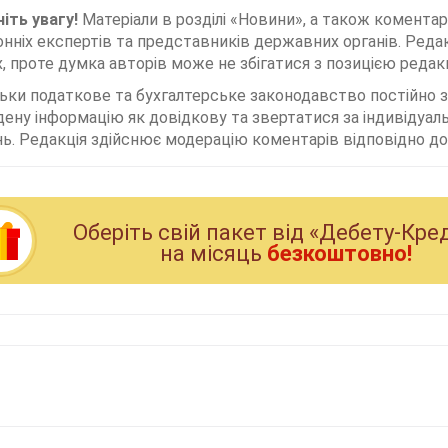
іть увагу!
Матеріали в розділі «Новини», а також коментар
нніх експертів та представників державних органів. Редак
, проте думка авторів може не збігатися з позицією редакц
льки податкове та бухгалтерське законодавство постійно
дену інформацію як довідкову та звертатися за індивідуа
ь. Редакція здійснює модерацію коментарів відповідно до 
Оберiть свiй пакет вiд «Дебету-Кре
на мiсяць
безкоштовно!