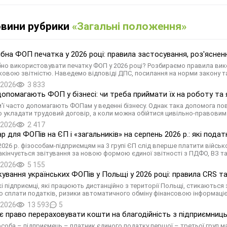
овини рубрики
«Загальні положення»
ібна ФОП печатка у 2026 році: правила застосування, роз'яснен
бно використовувати печатку ФОП у 2026 році? Розбираємо правила вико
ковою звітністю. Наведемо відповіді ДПС, посилання на норми закону та
.2026
3 833
допомагають ФОП у бізнесі: чи треба приймати їх на роботу та
м'ї часто допомагають ФОПам у веденні бізнесу. Однак така допомога п
о укладати трудовий договір, а коли можна обійтися цивільно-правовим
.2026
2 417
р для ФОПів на ЄП і «загальників» на серпень 2026 р.: які пода
2026 р. фізособам-підприємцям на 3 групі ЄП слід вперше платити військо
закінчується звітування за новою формою єдиної звітності з ПДФО, ВЗ та 
.2026
5 155
ування українських ФОПів у Польщі у 2026 році: правила CRS та
кі підприємці, які працюють дистанційно з території Польщі, стикаютьс
о сплати податків, ризики автоматичного обміну фінансовою інформаці
.2026
13 593
5
 право перераховувати кошти на благодійність з підприємниць
особа – підприємець – платник єдиного податку першої – третьої груп м