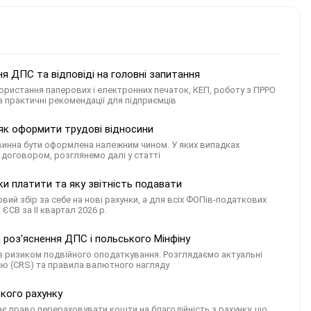
ня ДПС та відповіді на головні запитання
ристання паперових і електронних печаток, КЕП, роботу з ПРРО
 практичні рекомендації для підприємців
 як оформити трудові відносини
овинна бути оформлена належним чином. У яких випадках
 договором, розглянемо далі у статті
тки платити та яку звітність подавати
вий збір за себе на нові рахунки, а для всіх ФОПів-податкових
ЄСВ за ІІ квартал 2026 р.
 роз'яснення ДПС і польського Мінфіну
я з ризиком подвійного оподаткування. Розглядаємо актуальні
єю (CRS) та правила валютного нагляду
кого рахунку
ає право перераховувати кошти на благодійність з рахунку, що