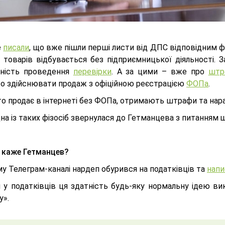
е
писали
, що вже пішли перші листи від ДПС відповідним ф
 товарів відбувається без підприємницької діяльності.
дність проведення
перевірки
. А за цими – вже про
штр
о здійснювати продаж з офіційною реєстрацією
ФОПа
.
хто продає в інтернеті без ФОПа, отримають штрафи та нар
дна із таких фізосіб звернулася до Гетманцева з питанням 
 каже Гетманцев?
у Телеграм-каналі нардеп обурився на податківців та
напи
и у податківців ця здатність будь-яку нормальну ідею 
у».