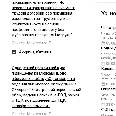
письмовий, електронний). Як
перевести працівників на письмові
Усі н
трудові договори без порушення
законодавства. Трудові функції і
компетентності на основі
Чи потр
професійного стандарту без
Чи потрі
дублювання посадової інструкції...
та подат
Лектор: Мойсеєнко Т.
05.08
Родичі 
14 серпня, пʼятниця
Члени сі
необхідн
05.08
Одноденний практичний курс
Календа
підвищення кваліфікації щодо
У серпні 
військового обліку «Організація та
агентів 
ведення військового обліку: зміни з
03.08
Оподатк
27 червня! Електронний персональний
облік, ведення списків, е-ВОД, звірки
Українсь
вимоги д
з ТЦК, повідомлення до ТЦК,
31.07
штрафи та помилки...
ФОП має
Лектор: Мойсеєнко Т.
Фізична 