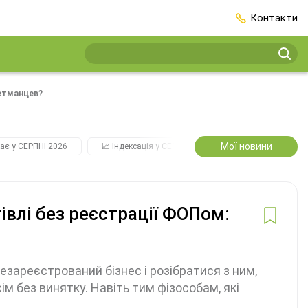
Контакти
Гетманцев?
Мої новини
ає у СЕРПНІ 2026
📈 Індексація у СЕРПНІ
2️⃣0️⃣2️⃣7️⃣ Усі ключо
івлі без реєстрації ФОПом:
езареєстрований бізнес і розібратися з ним,
м без винятку. Навіть тим фізособам, які