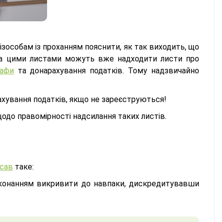
ізособам із проханням пояснити, як так виходить, що
 За цими листами можуть вже надходити листи про
афи
та донарахування податків. Тому надзвичайно
ахування податків, якщо не зареєструються!
щодо правомірності надсилання таких листів.
сав
таке:
виконанням викривити до навпаки, дискредитувавши