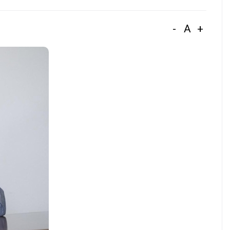
-
A
+