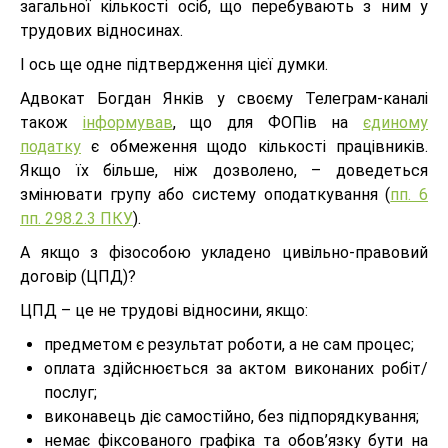
загальної кількості осіб, що перебувають з ним у
трудових відносинах.
І ось ще одне підтвердження цієї думки.
Адвокат Богдан Янків у своєму Телеграм-каналі
також
інформував
, що для ФОПів на
єдиному
податку
є обмеження щодо кількості працівників.
Якщо їх більше, ніж дозволено, – доведеться
змінювати групу або систему оподаткування (
пп. 6
пп. 298.2.3 ПКУ
).
А якщо з фізособою укладено цивільно-правовий
договір (ЦПД)?
ЦПД – це не трудові відносини, якщо:
предметом є результат роботи, а не сам процес;
оплата здійснюється за актом виконаних робіт/
послуг;
виконавець діє самостійно, без підпорядкування;
немає фіксованого графіка та обов’язку бути на