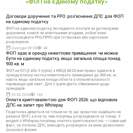
«ФОП на єдиному податку»
Договори доручення та РРО: роз'яснення ДПС для ФОП
на єдиному податку
ФОП на єдиному податку, які надають послуги за договорами
доручення, комісії чи агентськими угодами, зобов’язані
застосовувати РРО/ПРРО при готівкових або карткових
розрахунках
Сьогодні 09:55
48
ФОП здає в оренду нежитлове приміщення: чи можна
бути на єдиному податку, якщо загальна площа понад
900 кв. м
ФОП на ЄП (2 або 3 група) з КВЕД 68.20 має право здавати в
оренду власну частку нежитлового приміщення до 900 кв. м,
навіть якщо загальна площа об'єкта у спільній власності
перевищує цей ліміт. Для 2 групи діють обмеження щодо
орендарів
05.08.2026
166
Оплата криптовалютою для ФОП-2026: що відповіла
ДПС на запит про Whitepay
Податкова дивиться не тільки на те, що зрештою надійшло на
рахунок ФОП, а й на те, чим покупець розрахувався за товар. У
моделі з Whitepay покупець платить криптовалютою — і саме цей
факт, за логікою ДПС, виводить розрахунок за межі дозволеної
грошової форми