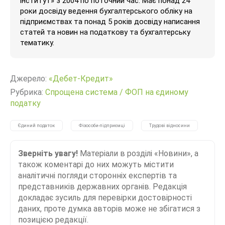
інститут» з 2004 по поточний час. Має понад 24
роки досвіду ведення бухгалтерського обліку на
підприємствах та понад 5 років досвіду написання
статей та новин на податкову та бухгалтерську
тематику.
Джерело:
«Дебет-Кредит»
Рубрика:
Спрощена система
/
ФОП на єдиному
податку
Єдиний податок
Фізособи-підприємці
Трудові відносини
Зверніть увагу!
Матеріали в розділі «Новини», а
також коментарі до них можуть містити
аналітичні погляди сторонніх експертів та
представників державних органів. Редакція
докладає зусиль для перевірки достовірності
даних, проте думка авторів може не збігатися з
позицією редакції.