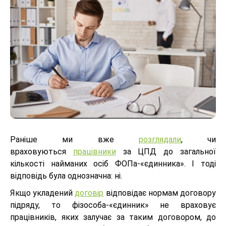
Раніше ми вже
розглядали
, чи
враховуються
працівники
за ЦПД до загальної
кількості найманих осіб ФОПа-«єдинника». І тоді
відповідь була однозначна: ні.
Якщо укладений
договір
відповідає нормам договору
підряду, то фізособа-«єдинник» не враховує
працівників, яких залучає за таким договором, до