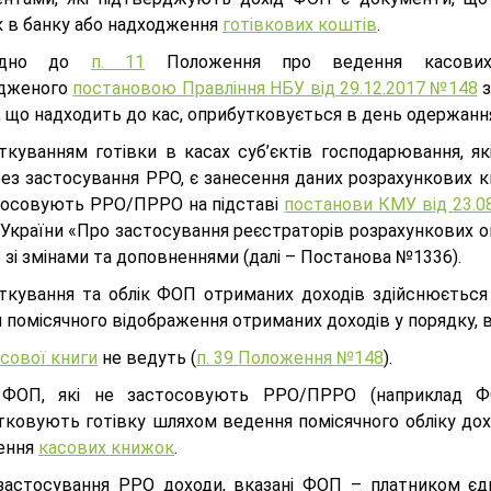
к в банку або надходження
готівкових коштів
.
відно до
п. 11
Положення про ведення касових о
дженого
постановою Правління НБУ від 29.12.2017 №148
з
, що надходить до кас, оприбутковується в день одержання 
ткуванням готівки в касах суб’єктів господарювання, як
ез застосування РРО, є занесення даних розрахункових к
тосовують РРО/ПРРО на підставі
постанови КМУ від 23.0
України «Про застосування реєстраторів розрахункових оп
 зі змінами та доповненнями (далі – Постанова №1336).
ткування та облік ФОП отриманих доходів здійснюється в
 помісячного відображення отриманих доходів у порядку, 
сової книги
не ведуть (
п. 39 Положення №148
).
 ФОП, які не застосовують РРО/ПРРО (наприклад Ф
тковують готівку шляхом ведення помісячного обліку дохо
ення
касових книжок
.
 застосування РРО доходи, вказані ФОП – платником єд