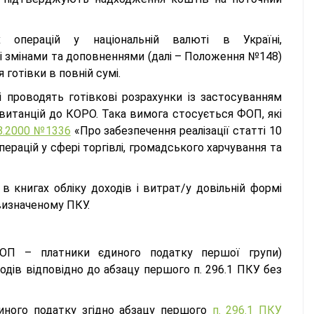
перацій у національній валюті в Україні,
і змінами та доповненнями (далі – Положення №148)
готівки в повній сумі.
і проводять готівкові розрахунки із застосуванням
витанцій до КОРО. Така вимога стосується ФОП, які
8.2000 №1336
«Про забезпечення реалізації статті 10
ерацій у сфері торгівлі, громадського харчування та
 книгах обліку доходів і витрат/у довільній формі
визначеному ПКУ.
ОП – платники єдиного податку першої групи)
дів відповідно до абзацу першого п. 296.1 ПКУ без
иного податку згідно абзацу першого
п. 296.1 ПКУ