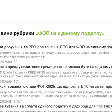
овини рубрики
«ФОП на єдиному податку»
и доручення та РРО: роз'яснення ДПС для ФОП на єдиному по
диному податку, які надають послуги за договорами доручення, комісії 
их або карткових розрахунках
.2026
58
є в оренду нежитлове приміщення: чи можна бути на єдиному п
П (2 або 3 група) з КВЕД 68.20 має право здавати в оренду власну частк
'єкта у спільній власності перевищує цей ліміт. Для 2 групи діють обме
.2026
170
криптовалютою для ФОП-2026: що відповіла ДПС на запит про
а дивиться не тільки на те, що зрештою надійшло на рахунок ФОП, а й на
 платить криптовалютою — і саме цей факт, за логікою ДПС, виводить 
.2026
1 164
звітування та сплати єдиного податку у 2026 році для ФОП пі
ці на спрощеній системі мають право продовжити граничні строки звіту