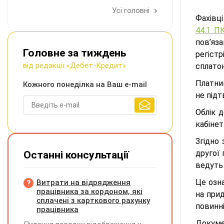
Усі головні
Фахівц
44.1 П
пов’яза
Головне за тиждень
регістр
від редакції «Дебет-Кредит»
сплатою
Платни
Кожного понеділка на Ваш e-mail
не під
Облік 
кабіне
Згідно
другої 
Останні консультації
ведуть 
Це озн
Витрати на відрядження
працівника за кордоном, які
на прид
сплачені з карткового рахунку
повинн
працівника
Докуме