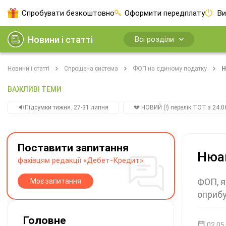
Спробувати безкоштовно
Оформити передплату
Ви
Новини і статті
Всі розділи
Новини і статті
Спрощена система
ФОП на єдиному податку
Н
ВАЖЛИВІ ТЕМИ
🔉Підсумки тижня. 27-31 липня
💔 НОВИЙ (!) перелік ТОТ з 24.06
Поставити запитання
Нюан
фахівцям редакції «Дебет-Кредит»
ФОП, я
Моє запитання
оприбу
Головне
02.05