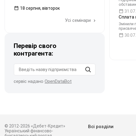
обставин
18 серпня, вівторок
31.07
Сплата 
Усі семінари
Змінили 
присвяче
30.07
Перевір свого
контрагента:
сервіс надано
OpenDataBot
© 2012-2026 «Дебет-Кредит»
Всі розділи
Український фінансово-
бухгалтерський портал.