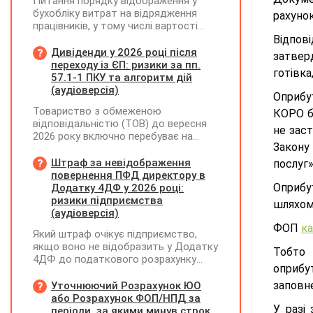
Питання порядку відображення у
бухобліку витрат на відрядження
рахуно
працівників, у тому числі вартості
проживання в готелі, яке сплачено з
Відпо
карткового рахунку працівника та
Дивіденди у 2026 році після
затвер
підтвердження таких операцій
переходу із ЄП: ризики за пп.
готівка
первинними документами, належать
57.1-1 ПКУ та алгоритм дій
до компетенції Мінфіну
(аудіоверсія)
Оприбу
Товариство з обмеженою
КОРО б
відповідальністю (ТОВ) до вересня
не зас
2026 року включно перебуває на
Закону 
спрощеній системі оподаткування
(єдиний податок, 3 група, ставка 5%,
Штраф за невідображення
послуг»
неплатник ПДВ). З 1 жовтня 2026
повернення ПФД директору в
року підприємство переходить на
Оприбу
Додатку 4ДФ у 2026 році:
загальну систему оподаткування
ризики підприємства
шляхом
(стає платником податку на
(аудіоверсія)
прибуток). За результатами
ФОП
ка
Який штраф очікує підприємство,
діяльності у періоді 2024–2025 років
якщо воно не відобразить у Додатку
(під час перебування на спрощеній
Тобто
4ДФ до податкового розрахунку
системі) підприємство отримало
оприбу
повернення поворотної фінансової
чистий прибуток, сума
допомоги (ПФД) директору?
заповн
Уточнюючий Розрахунок ЮО
нерозподіленого прибутку в балансі
або Розрахунок ФОП/НПД за
становить 18 млн грн. Наприкінці
У разі
періоди, за якими минув строк
2026 року (вже після переходу на