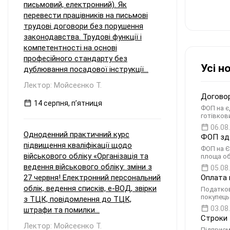
письмовий, електронний). Як
перевести працівників на письмові
трудові договори без порушення
законодавства. Трудові функції і
компетентності на основі
професійного стандарту без
Усі н
дублювання посадової інструкції...
Лектор: Мойсеєнко Т.
Договор
14 серпня, пʼятниця
ФОП на є
готівков
06.08
Одноденний практичний курс
ФОП зда
підвищення кваліфікації щодо
ФОП на Є
військового обліку «Організація та
площа об
ведення військового обліку: зміни з
05.08
27 червня! Електронний персональний
Оплата 
облік, ведення списків, е-ВОД, звірки
Податков
покупець
з ТЦК, повідомлення до ТЦК,
03.08
штрафи та помилки...
Строки 
Лектор: Мойсеєнко Т.
Підприєм