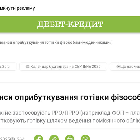
мкнути рекламу
юанси оприбуткування готівки фізособами-«єдинниками»
.26 р.
📅 Календар бухгалтера на СЕРПЕНЬ 2026
☀️Що нас чек
си оприбуткування готівки фізос
кі не застосовують РРО/ПРРО (наприклад ФОП – пла
тковують готівку шляхом ведення помісячного облік
.2025
264