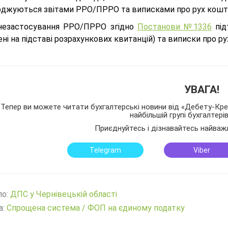
рджуються звітами РРО/ПРРО та виписками про рух коштів 
 незастосування РРО/ПРРО згідно
Постанови №1336
під
ені на підставі розрахункових квитанцій) та виписки про ру
УВАГА!
Тепер ви можете читати бухгалтерські новини від «Дебету-Кред
найбільшій групі бухгалтері
Приєднуйтесь і дізнавайтесь найваж
Telegram
Viber
ло:
ДПС у Чернівецькій області
а:
Спрощена система
/
ФОП на єдиному податку