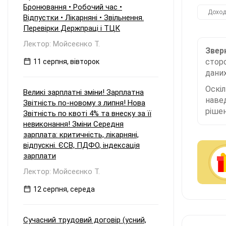
Бронювання • Робочий час •
Дохо
Відпустки • Лікарняні • Звільнення.
Перевірки Держпраці і ТЦК
Лектор: Мойсеєнко Т.
Зверн
сторо
11 серпня, вівторок
даних
Оскі
Великі зарплатні зміни! Зарплатна
наве
Звітність по-новому з липня! Нова
рішен
Звітність по квоті 4% та внеску за її
невиконання! Зміни Середня
зарплата: критичність, лікарняні,
відпускні. ЄСВ, ПДФО, індексація
зарплати
Лектор: Мойсеєнко Т.
12 серпня, середа
Сучасний трудовий договір (усний,