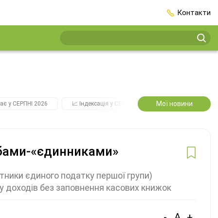
Контакти
Мої новини
ає у СЕРПНІ 2026
📈 Індексація у СЕРПНІ
2️⃣0️⃣2️⃣7️⃣ Усі ключо
обами-«єдинниками»
тники єдиного податку першої групи)
у доходів без заповнення касових книжок
-
A
+