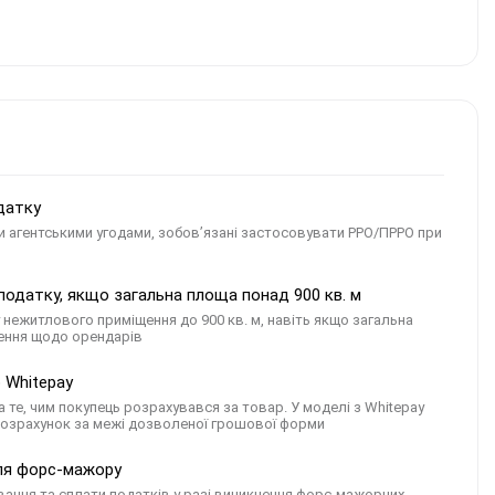
датку
чи агентськими угодами, зобов’язані застосовувати РРО/ПРРО при
одатку, якщо загальна площа понад 900 кв. м
у нежитлового приміщення до 900 кв. м, навіть якщо загальна
ження щодо орендарів
 Whitepay
 те, чим покупець розрахувався за товар. У моделі з Whitepay
розрахунок за межі дозволеної грошової форми
сля форс-мажору
вання та сплати податків у разі виникнення форс-мажорних