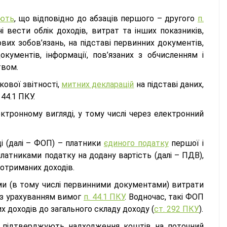
ують
, що відповідно до абзаців першого – другого
п.
 вести облік доходів, витрат та інших показників,
вих зобов’язань, на підставі первинних документів,
документів, інформації, пов’язаних з обчисленням і
твом.
ової звітності,
митних декларацій
на підставі даних,
44.1 ПКУ.
ктронному вигляді, у тому числі через електронний
ці (далі – ФОП) – платники
єдиного податку
першої і
платниками податку на додану вартість (далі – ПДВ),
 отриманих доходів.
ми (в тому числі первинними документами) витрати
в з урахуванням вимог
п. 44.1 ПКУ
. Водночас, такі ФОП
 доходів до загального складу доходу (
ст. 292 ПКУ
).
 підтверджують надходження коштів на поточний