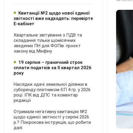
Квитанції №2 щодо нової єдиної
звітності вже надходять: перевірте
Е-кабінет
Квартальне звітування з ПДВ та
складання тільки щомісячних
зведених ПН для ФОПів: проєкт
закону від Мінфіну
19 серпня – граничний строк
сплати податків за ІI квартал 2026
року
Наслідки здачі земельної ділянки в
суборенду платником ЄП 4 гр. у 2026
році: ІПК від ДПС та коментар
редакції
Отримали негативну квитанцію №2
щодо єдиної звітності у серпні 2026
р.? Покрокова інструкція, що робити
далі