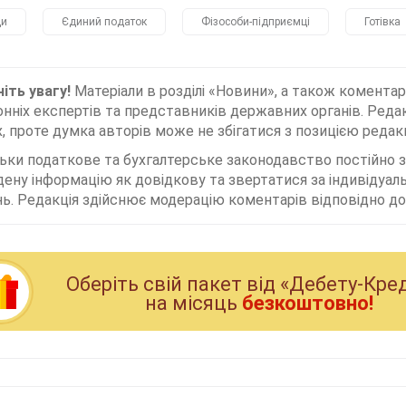
ди
Єдиний податок
Фізособи-підприємці
Готівка
іть увагу!
Матеріали в розділі «Новини», а також коментар
нніх експертів та представників державних органів. Редак
, проте думка авторів може не збігатися з позицією редакц
льки податкове та бухгалтерське законодавство постійно
дену інформацію як довідкову та звертатися за індивідуа
ь. Редакція здійснює модерацію коментарів відповідно до 
Оберiть свiй пакет вiд «Дебету-Кре
на мiсяць
безкоштовно!