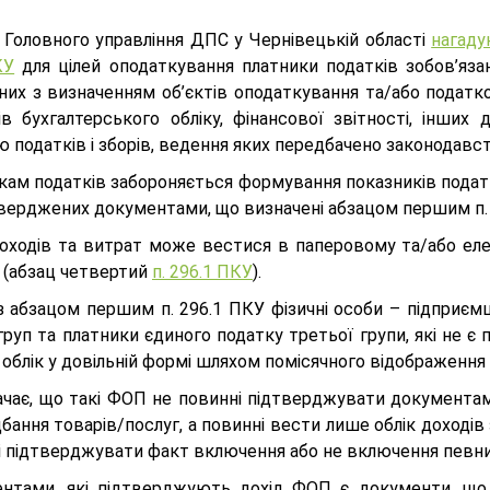
і Головного управління ДПС у Чернівецькій області
нагад
КУ
для цілей оподаткування платники податків зобов’язані
них з визначенням об’єктів оподаткування та/або податко
ів бухгалтерського обліку, фінансової звітності, інших 
 податків і зборів, ведення яких передбачено законодавс
кам податків забороняється формування показників податк
тверджених документами, що визначені абзацом першим п. 
доходів та витрат може вестися в паперовому та/або еле
т (абзац четвертий
п. 296.1 ПКУ
).
 з абзацом першим п. 296.1 ПКУ фізичні особи – підприєм
груп та платники єдиного податку третьої групи, які не є 
облік у довільній формі шляхом помісячного відображення
ачає, що такі ФОП не повинні підтверджувати документа
бання товарів/послуг, а повинні вести лише облік доході
і підтверджувати факт включення або не включення певних
нтами, які підтверджують дохід ФОП є документи, що