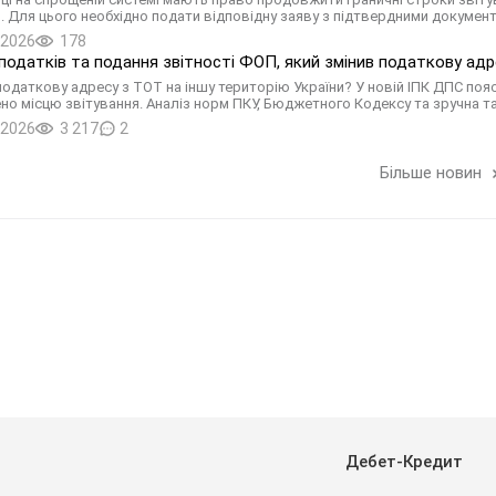
. Для цього необхідно подати відповідну заяву з підтвердними документ
.2026
178
податків та подання звітності ФОП, який змінив податкову адр
податкову адресу з ТОТ на іншу територію України? У новій ІПК ДПС пояс
но місцю звітування. Аналіз норм ПКУ, Бюджетного Кодексу та зручна та
.2026
3 217
2
Більше новин
Дебет-Кредит