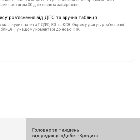
ами протягом 30 днів після їх завершення
есу: роз'яснення від ДПС та зручна таблиця
нила, куди платити ПДФО, ВЗ та ЄСВ. Окрему увагу в роз’ясненні
блиця – у нашому коментарі до нової ІПК
Головне за тиждень
від редакції «Дебет-Кредит»