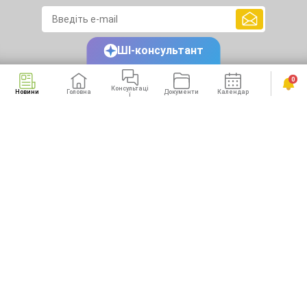
ШІ-консультант
0
Консультаці
Новини
Головна
Документи
Календар
Сервіси
ї