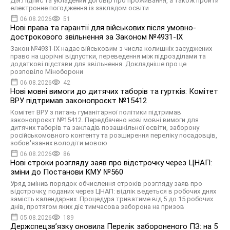
Дія.Підпис та укладений договір про проживання, а також пройти
електронне погодження із закладом освіти
06.08.2026
51
Нові права та гарантії для військових після умовно-
дострокового звільнення за Законом №4931-ІХ
Закон №4931-ІХ надає військовим з числа колишніх засуджених
право на щорічні відпустки, переведення між підрозділами та
додаткові підстави для звільнення. Докладніше про це
розповіло Міноборони
06.08.2026
42
Нові мовні вимоги до дитячих таборів та гуртків: Комітет
ВРУ підтримав законопроєкт №15412
Комітет ВРУ з питань гуманітарної політики підтримав
законопроєкт №15412. Передбачено нові мовні вимоги для
дитячих таборів та закладів позашкільної освіти, заборону
російськомовного контенту та розширення переліку посадовців,
зобов'язаних володіти мовою
06.08.2026
86
Нові строки розгляду заяв про відстрочку через ЦНАП:
зміни до Постанови КМУ №560
Уряд змінив порядок обчислення строків розгляду заяв про
відстрочку, поданих через ЦНАП: відлік ведеться в робочих днях
замість календарних. Процедура триватиме від 5 до 15 робочих
днів, протягом яких діє тимчасова заборона на призов
05.08.2026
189
Держспецзв’язку оновила Перелік забороненого ПЗ: на 5