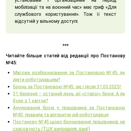
установами і організаціями на період
мобілізації та на воєнний час» має гриф «Для
службового користування». Тож її текст
відсутній у вільному доступі.
***
Читайте більше статей від редакції про Постанову
№45:
Масове розбронювання за Постановою №45: як
діяти роботодавцям?
Бронь за Постановою №45: діє і після 31.03.2025!
31 березня – останній день дії «старої» броні. А як
буде з 1 квітня?
Анулювання броні у працівника за Постановою
№45: правила та алгоритм дій роботодавця
Постанову №45 щодо бронювання працівників не
скасовують (ТЦК виправляє дані!)