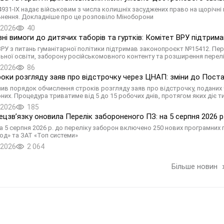
931-ІХ надає військовим з числа колишніх засуджених право на щорічні 
ьнення. Докладніше про це розповіло Міноборони
.2026
40
вні вимоги до дитячих таборів та гуртків: Комітет ВРУ підтри
ВРУ з питань гуманітарної політики підтримав законопроєкт №15412. Пер
ьної освіти, заборону російськомовного контенту та розширення перел
.2026
86
роки розгляду заяв про відстрочку через ЦНАП: зміни до Пос
нив порядок обчислення строків розгляду заяв про відстрочку, поданих 
них. Процедура триватиме від 5 до 15 робочих днів, протягом яких діє 
.2026
185
цзв’язку оновила Перелік забороненого ПЗ: на 5 серпня 2026 р.
а 5 серпня 2026 р. до переліку заборон включено 250 нових програмних 
од» та ЗАТ «Топ системи»
.2026
2 064
Більше новин