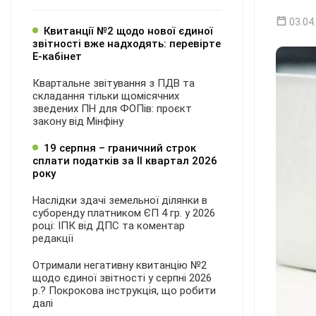
03.04
Квитанції №2 щодо нової єдиної
звітності вже надходять: перевірте
Е-кабінет
Квартальне звітування з ПДВ та
складання тільки щомісячних
зведених ПН для ФОПів: проєкт
закону від Мінфіну
19 серпня – граничний строк
сплати податків за ІI квартал 2026
року
Наслідки здачі земельної ділянки в
суборенду платником ЄП 4 гр. у 2026
році: ІПК від ДПС та коментар
редакції
Отримали негативну квитанцію №2
щодо єдиної звітності у серпні 2026
р.? Покрокова інструкція, що робити
далі