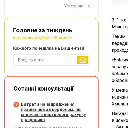
Усі головні
З 1 кв
Мініст
Головне за тиждень
Таким 
від редакції «Дебет-Кредит»
перед
Кожного понеділка на Ваш e-mail
проход
«Війсь
справу 
робимо
оборони
Останні консультації
У межа
навчанн
Хмельн
Витрати на відрядження
працівника за кордоном, які
Нагадає
сплачені з карткового рахунку
працівника
військ
– без 