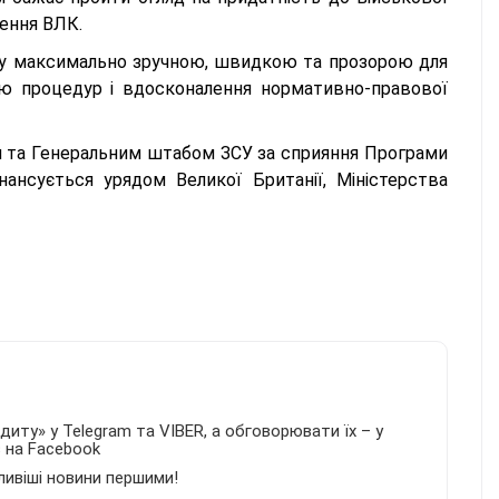
ження ВЛК.
зу максимально зручною, швидкою та прозорою для
ію процедур і вдосконалення нормативно-правової
’я та Генеральним штабом ЗСУ за сприяння Програми
ансується урядом Великої Британії, Міністерства
иту» у Telegram та VIBER, а обговорювати їх – у
в на Facebook
ливіші новини першими!