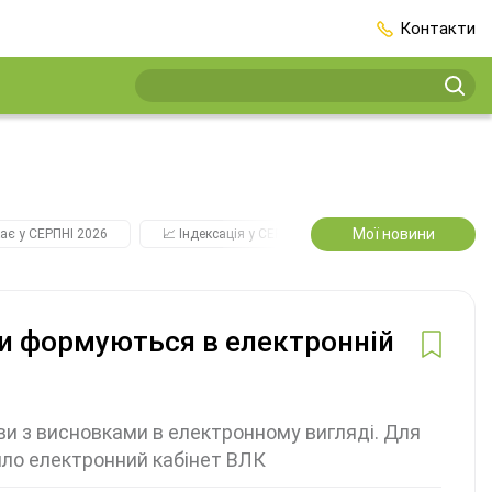
Контакти
Мої новини
ає у СЕРПНІ 2026
📈 Індексація у СЕРПНІ
2️⃣0️⃣2️⃣7️⃣ Усі ключо
ки формуються в електронній
ови з висновками в електронному вигляді. Для
ило електронний кабінет ВЛК