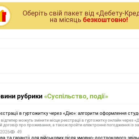
Оберiть свiй пакет вiд «Дебету-Кре
на мiсяць
безкоштовно!
овини рубрики
«Суспільство, події»
еєстрації в гуртожитку через «Дію»: алгоритм оформлення сту
 відтепер можуть змінити місце реєстрації в гуртожитку онлайн через «
й договір про проживання, а також пройти електронне погодження із з
.2026
49
ава та гарантії для військових після умовно-дострокового звіл