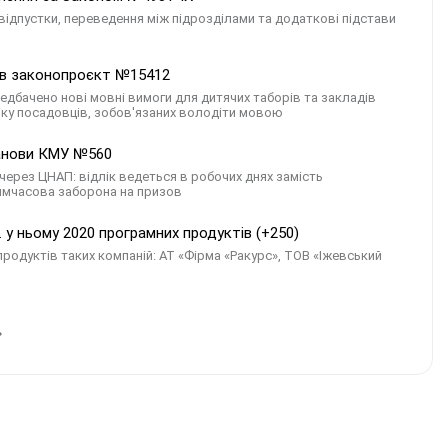
відпустки, переведення між підрозділами та додаткові підстави
мав законопроєкт №15412
едбачено нові мовні вимоги для дитячих таборів та закладів
іку посадовців, зобов'язаних володіти мовою
танови КМУ №560
через ЦНАП: відлік ведеться в робочих днях замість
тимчасова заборона на призов
 у ньому 2020 програмних продуктів (+250)
продуктів таких компаній: АТ «Фірма «Ракурс», ТОВ «Іжевський