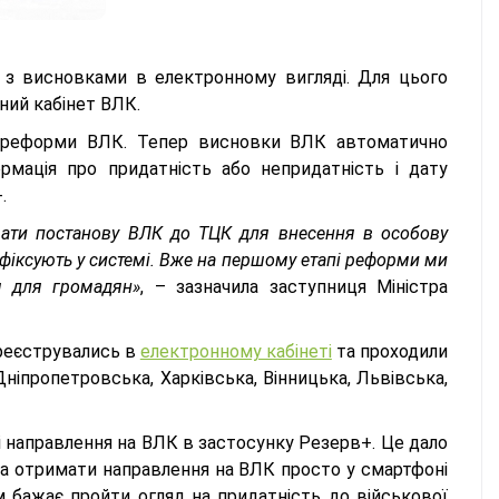
и з висновками в електронному вигляді. Для цього
ий кабінет ВЛК.
 реформи ВЛК. Тепер висновки ВЛК автоматично
ормація про придатність або непридатність і дату
.
вати постанову ВЛК до ТЦК для внесення в особову
зафіксують у системі. Вже на першому етапі реформи ми
м для громадян»
, – зазначила заступниця Міністра
 реєструвались в
електронному кабінеті
та проходили
Дніпропетровська, Харківська, Вінницька, Львівська,
ні направлення на ВЛК в застосунку Резерв+. Це дало
 та отримати направлення на ВЛК просто у смартфоні
м бажає пройти огляд на придатність до військової