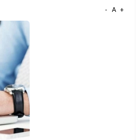
-
A
+