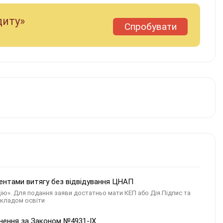
диту»
Спробувати
дентами витягу без відвідування ЦНАП
Дію». Для подання заяви достатньо мати КЕП або Дія.Підпис та
акладом освіти
ьнення за Законом №4931-ІХ