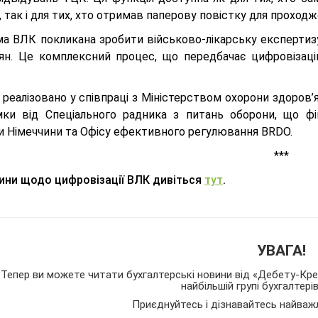
 так і для тих, хто отримав паперову повістку для проход
а ВЛК покликана зробити військово-лікарську експерти
ян. Це комплексний процес, що передбачає цифровізац
 реалізовано у співпраці з Міністерством охорони здоров
мки від Спеціального радника з питань оборони, що фін
и Німеччини та Офісу ефективного регулювання BRDO.
***
вини щодо цифровізації ВЛК дивіться
тут
.
УВАГА!
Тепер ви можете читати бухгалтерські новини від «Дебету-Кред
найбільшій групі бухгалтері
Приєднуйтесь і дізнавайтесь найваж