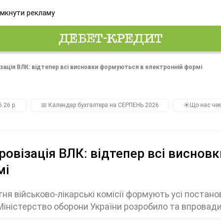
мкнути рекламу
зація ВЛК: відтепер всі висновки формуються в електронній формі
.26 р.
📅 Календар бухгалтера на СЕРПЕНЬ 2026
☀️Що нас чек
овізація ВЛК: відтепер всі виснов
мі
ітня військово-лікарські комісії формують усі постан
Міністерство оборони України розробило та впровад