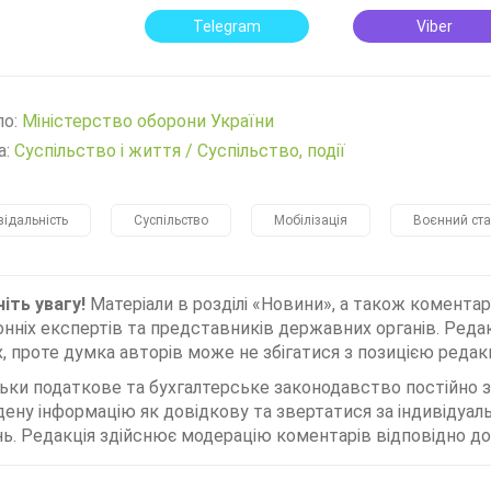
Telegram
Viber
ло:
Міністерство оборони України
а:
Суспільство і життя
/
Суспільство, події
відальність
Суспільство
Мобілізація
Воєнний ст
іть увагу!
Матеріали в розділі «Новини», а також коментар
нніх експертів та представників державних органів. Редак
, проте думка авторів може не збігатися з позицією редакц
льки податкове та бухгалтерське законодавство постійно
дену інформацію як довідкову та звертатися за індивідуа
ь. Редакція здійснює модерацію коментарів відповідно до 