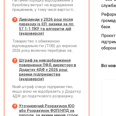
Питання порядку відображення у
бухобліку витрат на відрядження
служби,
працівників, у тому числі вартості
проживання в готелі, яке сплачено з
Реформ
карткового рахунку працівника та
Дивіденди у 2026 році після
громад
підтвердження таких операцій
переходу із ЄП: ризики за пп.
бази.
первинними документами, належать
57.1-1 ПКУ та алгоритм дій
до компетенції Мінфіну
(аудіоверсія)
Проєкт
Товариство з обмеженою
підтри
відповідальністю (ТОВ) до вересня
оборон
2026 року включно перебуває на
спрощеній системі оподаткування
(єдиний податок, 3 група, ставка 5%,
Штраф за невідображення
неплатник ПДВ). З 1 жовтня 2026
повернення ПФД директору в
Всі но
року підприємство переходить на
Додатку 4ДФ у 2026 році:
загальну систему оподаткування
ризики підприємства
(стає платником податку на
(аудіоверсія)
прибуток). За результатами
Який штраф очікує підприємство,
діяльності у періоді 2024–2025 років
якщо воно не відобразить у Додатку
(під час перебування на спрощеній
4ДФ до податкового розрахунку
системі) підприємство отримало
повернення поворотної фінансової
чистий прибуток, сума
допомоги (ПФД) директору?
Уточнюючий Розрахунок ЮО
нерозподіленого прибутку в балансі
або Розрахунок ФОП/НПД за
становить 18 млн грн. Наприкінці
періоди, за якими минув строк
2026 року (вже після переходу на