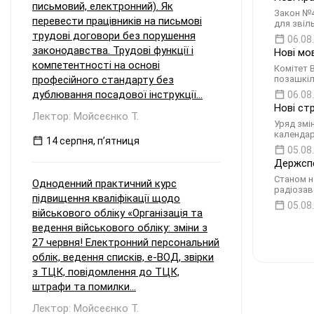
письмовий, електронний). Як
Закон №4
перевести працівників на письмові
для звіл
трудові договори без порушення
06.08
законодавства. Трудові функції і
Нові мо
компетентності на основі
Комітет 
професійного стандарту без
позашкіл
дублювання посадової інструкції...
06.08
Нові ст
Лектор: Мойсеєнко Т.
Уряд змі
календар
14 серпня, пʼятниця
05.08
Держспе
Станом н
Одноденний практичний курс
радіозав
підвищення кваліфікації щодо
05.08
військового обліку «Організація та
ведення військового обліку: зміни з
27 червня! Електронний персональний
облік, ведення списків, е-ВОД, звірки
з ТЦК, повідомлення до ТЦК,
штрафи та помилки...
Лектор: Мойсеєнко Т.