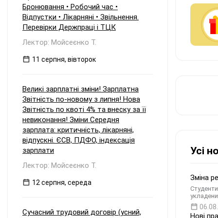
Бронювання • Робочий час •
Відпустки • Лікарняні • Звільнення.
Перевірки Держпраці і ТЦК
Лектор: Мойсеєнко Т.
11 серпня, вівторок
Великі зарплатні зміни! Зарплатна
Звітність по-новому з липня! Нова
Звітність по квоті 4% та внеску за її
невиконання! Зміни Середня
зарплата: критичність, лікарняні,
відпускні. ЄСВ, ПДФО, індексація
Усі н
зарплати
Лектор: Мойсеєнко Т.
Зміна р
12 серпня, середа
Студенти
укладени
06.08
Сучасний трудовий договір (усний,
Нові пр