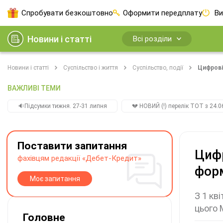
Спробувати безкоштовно
Оформити передплату
Ви
Новини і статті
Всі розділи
Новини і статті
Суспільство і життя
Суспільство, події
Цифрові
ВАЖЛИВІ ТЕМИ
🔉Підсумки тижня. 27-31 липня
💔 НОВИЙ (!) перелік ТОТ з 24.06
Поставити запитання
Цифр
фахівцям редакції «Дебет-Кредит»
фор
Моє запитання
З 1 кв
цього 
Головне