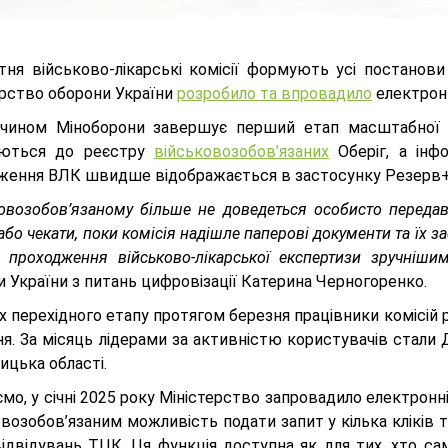
ітня військово-лікарські комісії формують усі постанов
ерство оборони України
розробило та впровадило
електронн
чином Міноборони завершує перший етап масштабної
аються до реєстру
військовозобов’язаних
Оберіг, а інф
ження ВЛК швидше відображається в застосунку Резерв+
ковозобов’язаному більше не доведеться особисто переда
або чекати, поки комісія надішле паперові документи та їх 
 проходження військово-лікарської експертизи зручніши
 України з питань цифровізації Катерина Черногоренко.
х перехідного етапу протягом березня працівники комісій
я. За місяць лідерами за активністю користувачів стали 
ицька області.
мо, у січні 2025 року Міністерство запровадило електрон
овозобов’язаним можливість подати запит у кілька кліків
відвідувань ТЦК. Ця функція доступна як для тих, хто са