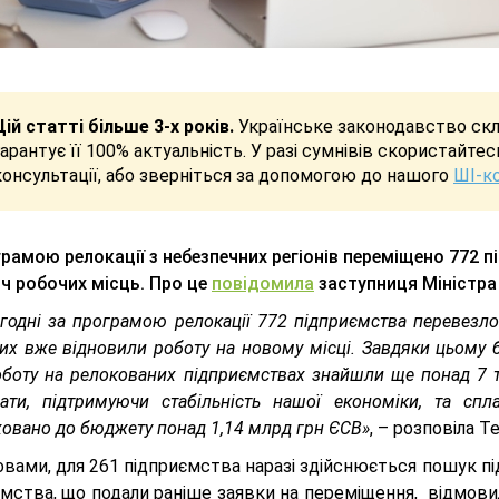
Цій статті більше 3-х років.
Українське законодавство скла
гарантує її 100% актуальність. У разі сумнівів скористайте
консультації, або зверніться за допомогою до нашого
ШІ-к
грамою релокації з небезпечних регіонів переміщено 772 
яч робочих місць. Про це
повідомила
заступниця Міністра
годні за програмою релокації 772 підприємства перевезло 
их вже відновили роботу на новому місці. Завдяки цьому 
роботу на релокованих підприємствах знайшли ще понад 7 
ати, підтримуючи стабільність нашої економіки, та сп
овано до бюджету понад 1,14 млрд грн ЄСВ»
, – розповіла 
ловами, для 261 підприємства наразі здійснюється пошук пі
мства, що подали раніше заявки на переміщення, відмовило