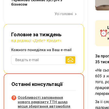
терміново скликає зустріч з
бізнесом
Усі головні
Головне за тиждень
від редакції «Дебет-Кредит»
Кожного понеділка на Ваш e-mail
За про
35 тис
«На сьо
605 з н
того, 
Останні консультації
працюв
перерах
Особливості заповнення
За її с
нового реквізиту ТТН щодо
місця зберігання автомобіля
підприє