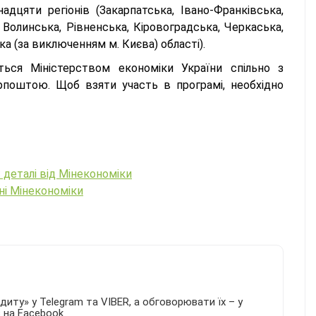
дцяти регіонів (Закарпатська, Івано-Франківська,
 Волинська, Рівненська, Кіровоградська, Черкаська,
 (за виключенням м. Києва) області).
ється Міністерством економіки України спільно з
рпоштою. Щоб взяти участь в програмі, необхідно
.
 деталі від Мінекономіки
ані Мінекономіки
иту» у Telegram та VIBER, а обговорювати їх – у
в на Facebook