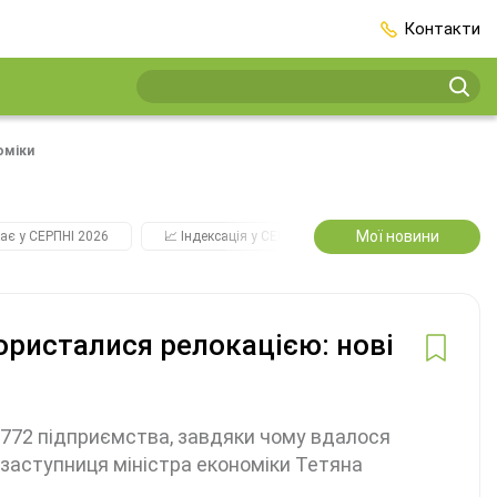
Контакти
оміки
Мої новини
ає у СЕРПНІ 2026
📈 Індексація у СЕРПНІ
2️⃣0️⃣2️⃣7️⃣ Усі ключо
ористалися релокацією: нові
о 772 підприємства, завдяки чому вдалося
 заступниця міністра економіки Тетяна