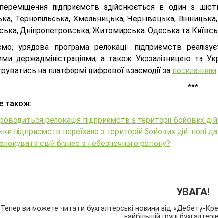
 переміщення підприємств здійснюється в один з шістна
ка, Тернопільська, Хмельницька, Чернівецька, Вінницька,
ька, Дніпропетровська, Житомирська, Одеська та Київська
ємо, урядова програма релокації підприємств реалізу
ими держадміністраціями, а також Укрзалізницею та Ук
труватись на платформі цифрової взаємодії за
посиланням
***
е також:
роводиться релокація підприємств з території бойових дій:
ьки підприємств переїхало з територій бойових дій: нові д
елокувати свій бізнес з небезпечного регіону?
УВАГА!
Тепер ви можете читати бухгалтерські новини від «Дебету-Кред
найбільшій групі бухгалтері