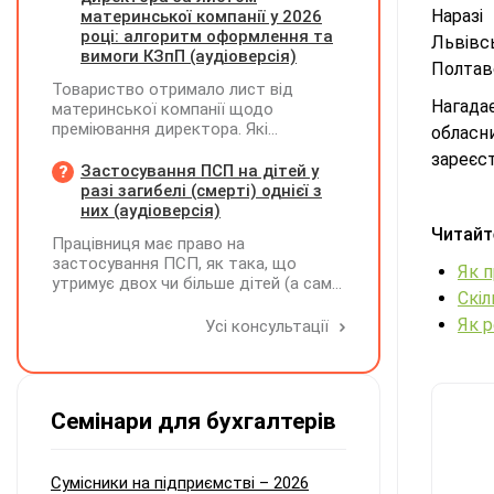
визначається сума штрафу та
Наразі
материнської компанії у 2026
складається ППР за формою «Ш»
році: алгоритм оформлення та
Львівсь
вимоги КЗпП (аудіоверсія)
Полтавс
Товариство отримало лист від
Нагада
материнської компанії щодо
преміювання директора. Які
обласн
додаткові документи необхідні для
зареєс
належного оформлення такої премії?
Застосування ПСП на дітей у
разі загибелі (смерті) однієї з
них (аудіоверсія)
Читайт
Працівниця має право на
застосування ПСП, як така, що
Як п
утримує двох чи більше дітей (а саме
Скіл
- 4 дитини). У червні поточного року
одна дитина загинула. Як надалі
Як р
Усі консультації
правильно застосовувати ПСП?
Працівниця має подати нову заяву на
застосування ПСП?
Семінари для бухгалтерів
Сумісники на підприємстві – 2026