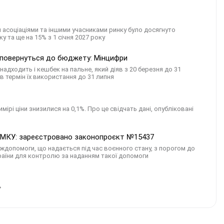
 асоціаціями та іншими учасниками ринку було досягнуто
у та ще на 15% з 1 січня 2027 року
и повернуться до бюджету: Мінцифри
надходить і кешбек на пальне, який діяв з 20 березня до 31
в термін їх використання до 31 липня
мірі ціни знизилися на 0,1%. Про це свідчать дані, опубліковані
АМКУ: зареєстровано законопроєкт №15437
допомоги, що надається під час воєнного стану, з порогом до
раїни для контролю за наданням такої допомоги