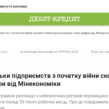
мкнути рекламу
ємств з початку війни скористалися релокацією: нові цифри від Мінекон
.26 р.
📅 Календар бухгалтера на СЕРПЕНЬ 2026
☀️Що нас чек
ьки підприємств з початку війни ск
и від Мінекономіки
грамою релокації з небезпечних регіонів переміщен
ти понад 35 тисяч робочих місць. Про це повідомила
на