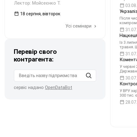
Лектор: Мойсеєнко Т.
03.08
Укрзалі
18 серпня, вівторок
Після чи
компроміс
Усі семінари
31.07
Нацкешб
Із 3 липн
травня. 
Перевір свого
31.07
контрагента:
Комента
У червні 
Державн
30.07
Контрол
сервіс надано
OpenDataBot
У ВРУ за
300 тис.
28.07