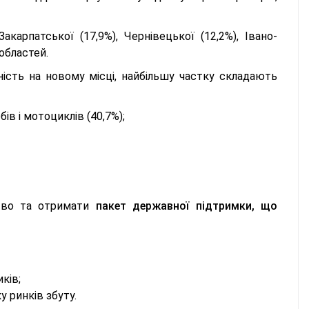
акарпатської (17,9%), Чернівецької (12,2%), Івано-
 областей.
ість на новому місці, найбільшу частку складають
ів і мотоциклів (40,7%);
ство та отримати
пакет державної підтримки, що
ків;
у ринків збуту.