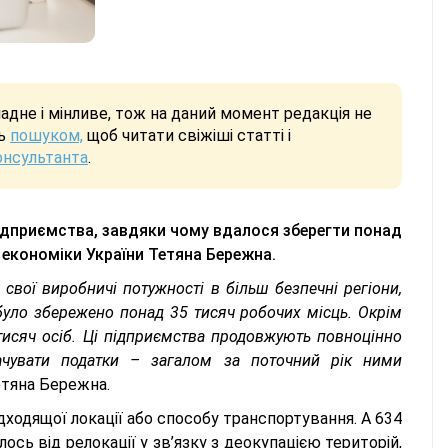
дне і мінливе, тож на даний момент редакція не
сь
пошуком,
щоб читати свіжіші статті і
онсультанта
.
підприємства, завдяки чому вдалося зберегти понад
 економіки України Тетяна Бережна.
свої виробничі потужності в більш безпечні регіони,
було збережено понад 35 тисяч робочих місць. Окрім
тисяч осіб. Ці підприємства продовжують повноцінно
лачувати податки – загалом за поточний рік ними
Тетяна Бережна.
дходящої локації або способу транспортування. А 634
сь від релокації у зв’язку з деокупацією територій,