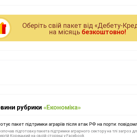
Оберiть свiй пакет вiд «Дебету-Кре
на мiсяць
безкоштовно!
овини рубрики
«Економіка»
готує пакет підтримки аграріїв після атак РФ на порти: повідом
озпочав підготовку пакета підтримки аграрного сектору на тлі загроз д
ергій Корецький на своїй сторінці у Facebook