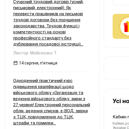
Сучасний трудовий договір (усний,
письмовий, електронний). Як
перевести працівників на письмові
трудові договори без порушення
законодавства. Трудові функції і
компетентності на основі
професійного стандарту без
дублювання посадової інструкції...
Лектор: Мойсеєнко Т.
14 серпня, пʼятниця
Одноденний практичний курс
підвищення кваліфікації щодо
військового обліку «Організація та
ведення військового обліку: зміни з
Усі н
27 червня! Електронний персональний
облік, ведення списків, е-ВОД, звірки
з ТЦК, повідомлення до ТЦК,
Кабмін 
штрафи та помилки...
Кабмін р
України С