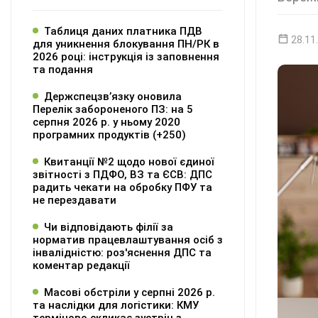
Таблиця даних платника ПДВ
28.11
для уникнення блокування ПН/РК в
2026 році: інструкція із заповнення
та подання
Держспецзв’язку оновила
Перелік забороненого ПЗ: на 5
серпня 2026 р. у ньому 2020
програмних продуктів (+250)
Квитанції №2 щодо нової єдиної
звітності з ПДФО, ВЗ та ЄСВ: ДПС
радить чекати на обробку ПФУ та
не перездавати
Чи відповідають філії за
норматив працевлаштування осіб з
інвалідністю: роз'яснення ДПС та
коментар редакції
Масові обстріли у серпні 2026 р.
та наслідки для логістики: КМУ