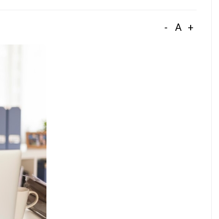
-
A
+