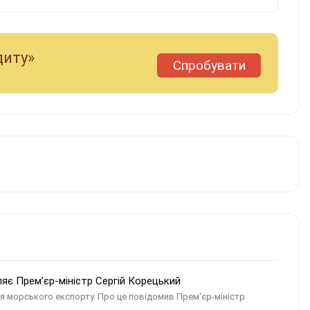
диту»
Спробувати
ляє Прем’єр-міністр Сергій Корецький
ля морського експорту. Про це повідомив Прем'єр-міністр