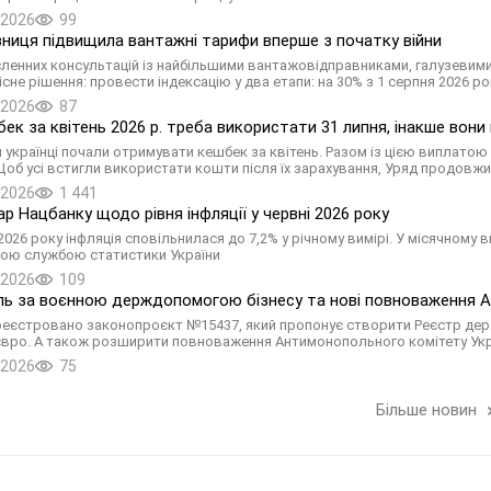
.2026
99
зниця підвищила вантажні тарифи вперше з початку війни
сленних консультацій із найбільшими вантажовідправниками, галузевими
не рішення: провести індексацію у два етапи: на 30% з 1 серпня 2026 рок
.2026
87
ек за квітень 2026 р. треба використати 31 липня, інакше вон
я українці почали отримувати кешбек за квітень. Разом із цією виплатою 
Щоб усі встигли використати кошти після їх зарахування, Уряд продовжи
.2026
1 441
р Нацбанку щодо рівня інфляції у червні 2026 року
2026 року інфляція сповільнилася до 7,2% у річному вимірі. У місячному ви
ою службою статистики України
.2026
109
ь за воєнною держдопомогою бізнесу та нові повноваження 
реєстровано законопроєкт №15437, який пропонує створити Реєстр держ
 євро. А також розширити повноваження Антимонопольного комітету Ук
.2026
75
Більше новин