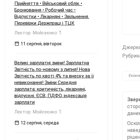
Прийняття • Військовий облік •
Бронювання • Робочий час •
Відпустки • Лікарняні • Звільнення.
Перевірки Держпраці і ТЦК
Лектор: Мойсеєнко Т.
11 серпня, вівторок
Джере
Рубрик
Великі зарплатні зміни! Зарплатна
Звітність по-новому з липня! Нова
Звітність по квоті 4% та внеску за її
Еконо
невиконання! Зміни Середня
зарплата: критичність, лікарняні,
відпускні. ЄСВ, ПДФО, індексація
Зверн
зарплати
сторо
Лектор: Мойсеєнко Т.
даних
12 серпня, середа
Оскі
наве
рішен