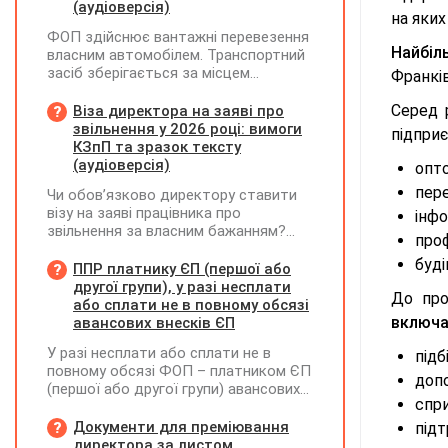
(аудіоверсія)
на яких
ФОП здійснює вантажні перевезення
Найбіл
власним автомобілем. Транспортний
засіб зберігається за місцем
Франків
фактичного проживання перевізника,
договір оренди гаража чи стоянки
Серед 
Віза директора на заяві про
відсутній. Яку адресу слід зазначати
звільнення у 2026 році: вимоги
підпри
у новому реквізиті ТТН «Місце, де
КЗпП та зразок тексту
зберігається автомобіль»? Чи є
(аудіоверсія)
опто
обов'язковим оформлення договору
пере
Чи обов’язково директору ставити
на місце стоянки?
візу на заяві працівника про
інфо
звільнення за власним бажанням?
проф
Якщо так, який текст візи є бажаним
буді
згідно з нормами КЗпП?
ППР платнику ЄП (першої або
другої групи), у разі несплати
До про
або сплати не в повному обсязі
включає
авансових внесків ЄП
У разі несплати або сплати не в
підб
повному обсязі ФОП – платником ЄП
допо
(першої або другої групи) авансових
спри
внесків єдиного податку, за
результатами акта перевірки щодо
Документи для преміювання
підт
таких виявлених порушень
директора за листом