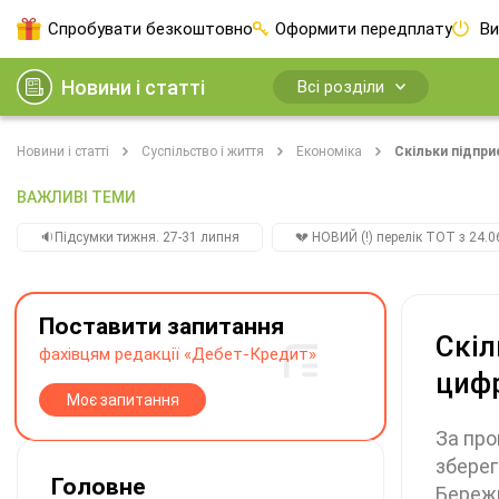
Спробувати безкоштовно
Оформити передплату
Ви
Новини і статті
Всі розділи
Новини і статті
Суспільство і життя
Економіка
Скільки підпри
ВАЖЛИВІ ТЕМИ
🔉Підсумки тижня. 27-31 липня
💔 НОВИЙ (!) перелік ТОТ з 24.06
Поставити запитання
Скіл
фахівцям редакції «Дебет-Кредит»
цифр
Моє запитання
За про
зберег
Головне
Береж