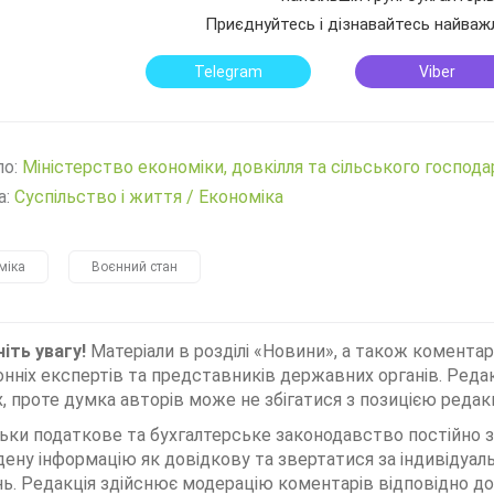
Приєднуйтесь і дізнавайтесь найваж
Telegram
Viber
ло:
Міністерство економіки, довкілля та сільського господ
а:
Суспільство і життя
/
Економіка
міка
Воєнний стан
іть увагу!
Матеріали в розділі «Новини», а також коментар
нніх експертів та представників державних органів. Редак
, проте думка авторів може не збігатися з позицією редакц
льки податкове та бухгалтерське законодавство постійно
дену інформацію як довідкову та звертатися за індивідуа
ь. Редакція здійснює модерацію коментарів відповідно до 