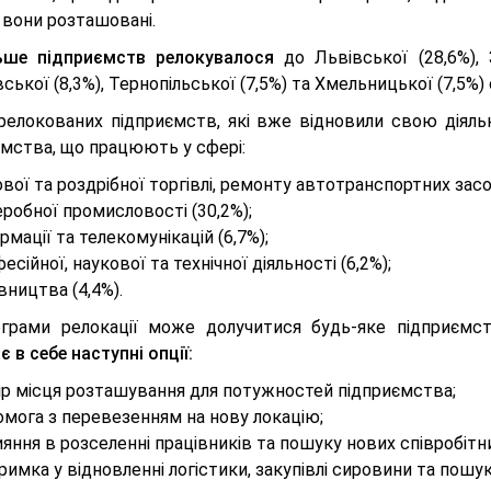
 вони розташовані.
ьше підприємств релокувалося
до Львівської (28,6%), З
ської (8,3%), Тернопільської (7,5%) та Хмельницької (7,5%)
релокованих підприємств, які вже відновили свою діяльн
ємства, що працюють у сфері:
вої та роздрібної торгівлі, ремонту автотранспортних засоб
робної промисловості (30,2%);
рмації та телекомунікацій (6,7%);
есійної, наукової та технічної діяльності (6,2%);
вництва (4,4%).
грами релокації може долучитися будь-яке підприєм
 в себе наступні опції:
ір місця розташування для потужностей підприємства;
мога з перевезенням на нову локацію;
яння в розселенні працівників та пошуку нових співробітни
римка у відновленні логістики, закупівлі сировини та пошук