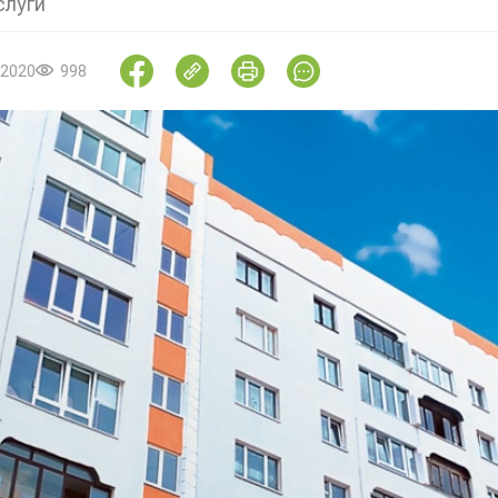
слуги
.2020
998