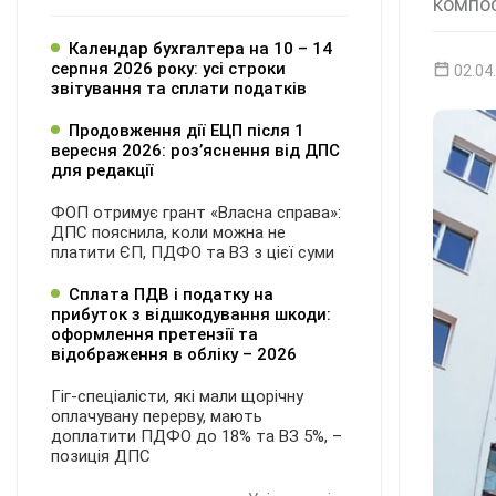
компо
Календар бухгалтера на 10 – 14
серпня 2026 року: усі строки
02.04
звітування та сплати податків
Продовження дії ЕЦП після 1
вересня 2026: розʼяснення від ДПС
для редакції
ФОП отримує грант «Власна справа»:
ДПС пояснила, коли можна не
платити ЄП, ПДФО та ВЗ з цієї суми
Сплата ПДВ і податку на
прибуток з відшкодування шкоди:
оформлення претензії та
відображення в обліку – 2026
Гіг-спеціалісти, які мали щорічну
оплачувану перерву, мають
доплатити ПДФО до 18% та ВЗ 5%, –
позиція ДПС