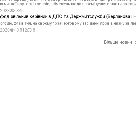
я митної вартості товарів, обмежень щодо переміщення валюти за кор
.2023
345
Уряд звільнив керівників ДПС та Держмитслужби (Верланова і
огодні, 24 квітня, на своєму позачерговому засіданні провів низку звіль
.2020
8 812
8
Більше новин