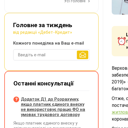
Усі головні
Головне за тиждень
від редакції «Дебет-Кредит»
Кожного понеділка на Ваш e-mail
Верхов
забезпе
2019)»
Останні консультації
багато
Отже, 
Додаток Д1 до Розрахунку,
якщо платник єдиного внеску
постача
не використовує працю ФО на
житлов
умовах трудового договору
коронав
Якщо платник єдиного внеску у