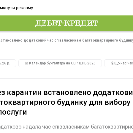
мкнути рекламу
встановлено додатковий час співвласникам багатоквартирного будинку
.26 р.
📅 Календар бухгалтера на СЕРПЕНЬ 2026
☀️Що нас чек
з карантин встановлено додаткови
токвартирного будинку для вибору 
послуги
датково надала час співвласникам багатоквартирног