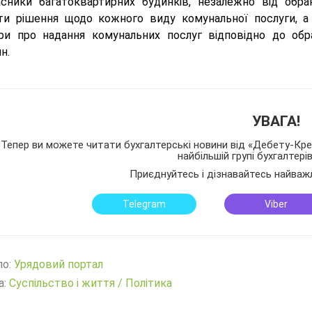
асники багатоквартирних будинків, незалежно від обра
ти рішення щодо кожного виду комунальної послуги, а
ри про надання комунальних послуг відповідно до обран
н.
УВАГА!
Тепер ви можете читати бухгалтерські новини від «Дебету-Кред
найбільшій групі бухгалтері
Приєднуйтесь і дізнавайтесь найваж
Telegram
Viber
ло:
Урядовий портал
а:
Суспільство і життя
/
Політика