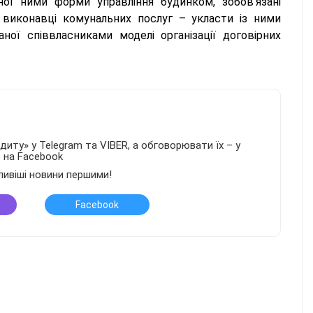
ної ними форми управління будинком, зобов’язані
 виконавці комунальних послуг – укласти із ними
ої співвласниками моделі організації договірних
иту» у Telegram та VIBER, а обговорювати їх – у
в на Facebook
ливіші новини першими!
Facebook