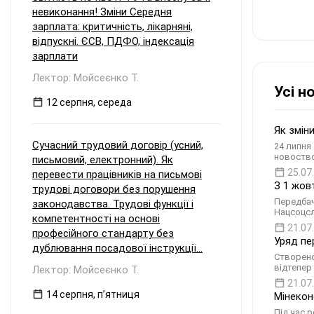
невиконання! Зміни Середня
зарплата: критичність, лікарняні,
відпускні. ЄСВ, ПДФО, індексація
зарплати
Лектор: Мойсеєнко Т.
Усі н
12 серпня, середа
Як змін
Сучасний трудовий договір (усний,
24 липня
новоство
письмовий, електронний). Як
25.07
перевести працівників на письмові
З 1 жов
трудові договори без порушення
Передбач
законодавства. Трудові функції і
Нацсоцсл
компетентності на основі
21.07
професійного стандарту без
Уряд пе
дублювання посадової інструкції...
Створено
відтепер
Лектор: Мойсеєнко Т.
21.07
14 серпня, пʼятниця
Мінекон
Під час 