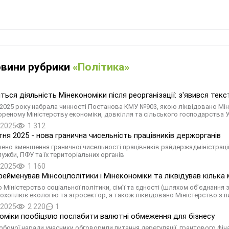
овини рубрики
«Політика»
иться діяльність Мінекономіки після реорганізації: з'явився те
 2025 року набрала чинності Постанова КМУ №903, якою ліквідовано Мінаг
реному Міністерству економіки, довкілля та сільського господарства Ук
.2025
1 312
тня 2025 - нова гранична чисельність працівників держорганів
ено зменшення граничної чисельності працівників райдержадміністрацій
ужби, ПФУ та їх територіальних органів
.2025
1 160
рейменував Мінсоцполітики і Мінекономіки та ліквідував кілька 
 Міністерство соціальної політики, сімʼї та єдності (шляхом об’єднання
 охоплює екологію та агросектор, а також ліквідовано Міністерство з п
.2025
2 220
1
оміки пообіцяло послабити валютні обмеження для бізнесу
робочої наради учасники обговорили питання дерегуляції, грантового фі