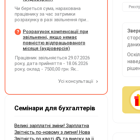
Реєст
Чи береться сума, нарахована
працівнику за час затримки
розрахунку в разі звільнення при
обчсиленні середньомісячної
Зверн
заробітної плати (винагороди), для
Розрахунок компенсації при
розрахунку внеску на підтримку
звільненні, якщо немає
сторо
працевлаштування осіб з
повністю відпрацьованого
даних
інвалідністю?
місяця (аудіоверсія)
Оскі
Працівник звільняється 29.07.2026
наве
року, дата прийняття - 18.06.2026
рішен
року, оклад - 7500,00 грн. Як
розрахувати компенсацію трьох
невикористаних днів відпустки при
Усі консультації
звільненні?
Семінари для бухгалтерів
Великі зарплатні зміни! Зарплатна
Звітність по-новому з липня! Нова
Звітність по квоті 4% та внеску за її