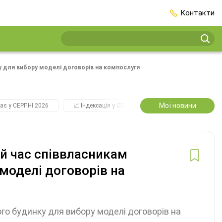
Контакти
 для вибору моделі договорів на компослуги
Мої новини
ає у СЕРПНІ 2026
📈 Індексація у СЕРПНІ
2️⃣0️⃣2️⃣7️⃣ Усі ключо
й час співвласникам
моделі договорів на
о будинку для вибору моделі договорів на