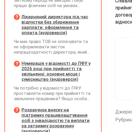
звітному періоді не використовує
Співвл
працю фізичних осіб на умовах
прийня
трудового договору (контракту) або
догово
на інших умовах, передбачених
Лікарняний директора під час
законодавством, Додаток Д1/
відноси
відпустки без збереження
Додаток ФІЗ-Д1 за відповідний
зарплати: оформлення та
період не подається
оплата (аудіоверсія)
Чи має право ТОВ не оплачувати та
не оформлювати листок
непрацездатності директора, який
перебуває у відпустці без
збереження заробітної плати під час
Нумерація у відомості до ПФУ у
призупинення діяльності
2026 році при прийнятті та
підприємства?
звільненні: основне місце і
сумісництво (аудіоверсія)
Чи потрібно у відомості до ПФУ
проставляти номер при прийнятті та
звільненні працівника? Якщо особа
одночасно працювала за основним
місцем роботи та за сумісництвом,
Розрахунок внеску на
Джере
чи рахується це як два роботодавці?
підтримку працевлаштування
Рубрик
осіб з інвалідністю та виплати
за затримку розрахунку
(аудіоверсія)