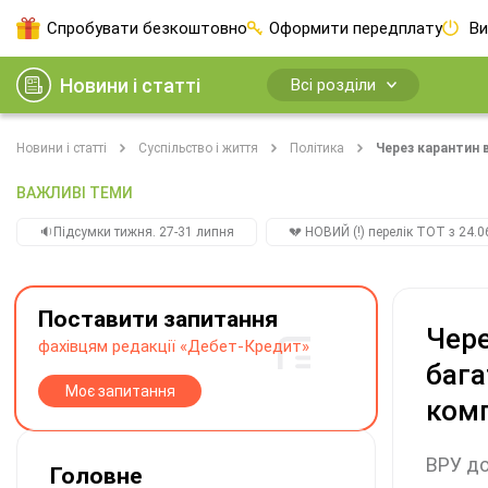
Спробувати безкоштовно
Оформити передплату
Ви
Новини і статті
Всі розділи
Новини і статті
Суспільство і життя
Політика
Через карантин 
ВАЖЛИВІ ТЕМИ
🔉Підсумки тижня. 27-31 липня
💔 НОВИЙ (!) перелік ТОТ з 24.06
Поставити запитання
Чере
фахівцям редакції «Дебет-Кредит»
бага
Моє запитання
ком
ВРУ до
Головне