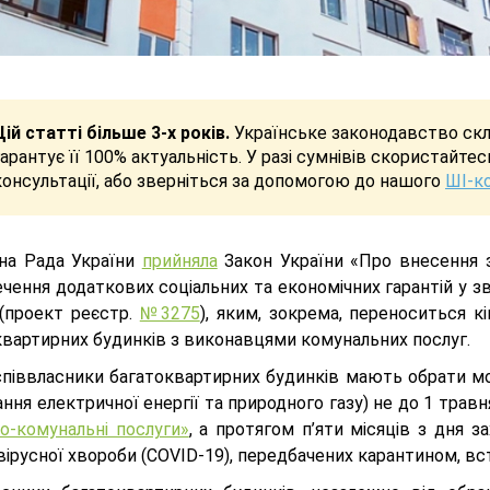
Цій статті більше 3-х років.
Українське законодавство скла
гарантує її 100% актуальність. У разі сумнівів скористайте
консультації, або зверніться за допомогою до нашого
ШІ-к
на Рада України
прийняла
Закон України «Про внесення з
чення додаткових соціальних та економічних гарантій у з
 (проект реєстр.
№3275
), яким, зокрема, переноситься к
квартирних будинків з виконавцями комунальних послуг.
співвласники багатоквартирних будинків мають обрати мод
ння електричної енергії та природного газу) не до 1 травн
о-комунальні послуги»
, а протягом п’яти місяців з дня
ірусної хвороби (COVID-19), передбачених карантином, вс