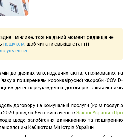
дне і мінливе, тож на даний момент редакція не
сь
пошуком,
щоб читати свіжіші статті і
онсультанта
.
мін до деяких законодавчих актів, спрямованих на
в’язку з поширенням коронавірусної хвороби (COVID-
інцева дата переукладення договорів співвласників
ель договору на комунальні послуги (крім послуг з
я 2020 року, як було визначено в
Законі України «Про
 заходів щодо запобігання виникненню та поширенню
тановленим Кабінетом Міністрів України.