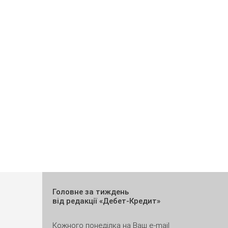
Головне за тиждень
від редакції «Дебет-Кредит»
Кожного понеділка на Ваш e-mail