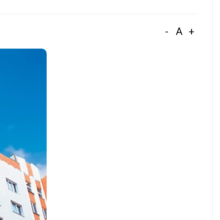
-
A
+