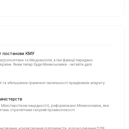
кст постанови КМУ
рополітики та Міндовкілля, а їхні функції передано
раїни. Яким тепер буде Мінекономіки - читайте далі
 та збільшення граничної чисельності працівників апарату
міністерств
 з Міністерством нацєдності), реформовано Мінекономіки, яке
итань стратегічних галузей промисловості
нансування, кредитування підприємств, відшкодування ПДВ,