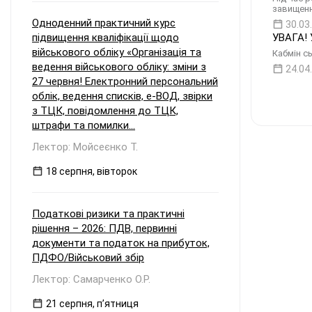
завищенн
Одноденний практичний курс
30.03
підвищення кваліфікації щодо
УВАГА! 
військового обліку «Організація та
Кабмін сь
ведення військового обліку: зміни з
24.04
27 червня! Електронний персональний
облік, ведення списків, е-ВОД, звірки
з ТЦК, повідомлення до ТЦК,
штрафи та помилки...
Лектор: Мойсеєнко Т.
18 серпня, вівторок
Податкові ризики та практичні
рішення – 2026: ПДВ, первинні
документи та податок на прибуток,
ПДФО/Військовий збір
Лектор: Самарченко О.Р.
21 серпня, пʼятниця