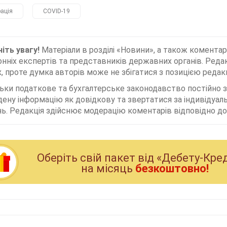
рація
COVID-19
іть увагу!
Матеріали в розділі «Новини», а також коментар
нніх експертів та представників державних органів. Редак
, проте думка авторів може не збігатися з позицією редакц
льки податкове та бухгалтерське законодавство постійно
дену інформацію як довідкову та звертатися за індивідуа
ь. Редакція здійснює модерацію коментарів відповідно до 
Оберiть свiй пакет вiд «Дебету-Кре
на мiсяць
безкоштовно!