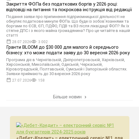
Закриття ФОПа без податкових боргів у 2026 році:
відповіді на питання та покрокова інструкція від редакції
Подання заяви про припинення підприємницької діяльності не
обнуляє податкове минуле ФОПа. Що буде із зобов’язаннями та
боргами по ЄСВ, ЄП, ПДФО, ПДВ та ВЗ після ліквідації ФОП? Як їх
стягне ДПС і з якого майна громадянина? Про це читайте в нашій
статті
28.07.2026
3 002
Гранти BLOOM до $30 000 для малого й середнього
бізнесу: хто може подати заяву до 30 вересня 2026 року
Програма діє в Чернігівській, Дніпропетровській, Харківській,
Херсонській, Миколаївській, Одеській, Черкаській,
Кіровоградській, Полтавській, Сумській і Запорізькій областях.
Заявки приймають до 30 вересня 2026 року
27.07.2026
158
Більше новин
«Дебет-Кредит» – електронний сервіс №1 для