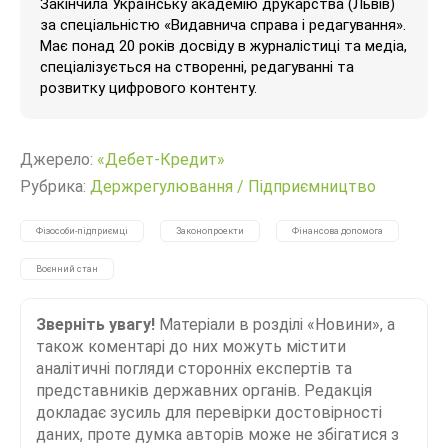
Закінчила Українську академію друкарства (Львів)
за спеціальністю «Видавнича справа і редагування».
Має понад 20 років досвіду в журналістиці та медіа,
спеціалізується на створенні, редагуванні та
розвитку цифрового контенту.
Джерело:
«Дебет-Кредит»
Рубрика:
Держрегулювання
/
Підприємництво
Фізособи-підприємці
Законопроекти
Фінансова допомога
Воєнний стан
Зверніть увагу!
Матеріали в розділі «Новини», а
також коментарі до них можуть містити
аналітичні погляди сторонніх експертів та
представників державних органів. Редакція
докладає зусиль для перевірки достовірності
даних, проте думка авторів може не збігатися з