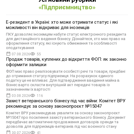
«Підприємництво»
Е-резидент в Україні: хто може отримати статус і які
можливості він відкриває для іноземців
ПКУ дозволяє іноземцям набути статус електронного резидента
для дистанційного ведення бізнесу. Дізнайтеся, хто має право на
оформлення статусу, які існують обмеження та особливості
оподаткування
07.08.2026
55
Продаж товарів, куплених до відкриття ФОП: як законно
оформити залишки
ФОП має право реалізовувати особисті речі та товари, придбані
до отримання статусу підприємця. На розрахунок єдиного
податку це не впливає. Для підтвердження введення майна в
бізнес варто скласти внутрішній акт передачі товарів із
зазначенням їх вартості
03.08.2026
116
Захист ветеранського бізнесу під час війни: Комітет ВРУ
рекомендує за основу законопроєкт №15047
Комітет ВРУ рекомендував ухвалити за основу законопроєкт
№15047 про посилення захисту ветеранського бізнесу. Документ
передбачає автоматичне продовження договорів оренди та
дозволів для підприємців-ветеранів під час воєнного стану
30.07.2026
41