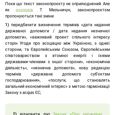
Поки що текст законопроєкту не оприлюднений. Але
як
розповів
Т. Мельничук, законопроєктом
пропонуються такі зміни:
1)
передбачити визначення термінів «дата надання
державної допомоги / дата надання незначної
допомоги», «важливий проект спільного інтересу
сторін Угоди про асоціацію між Україною, з однієї
сторони, та Європейським Союзом, Європейським
співтовариством з атомної енергії і їхніми
державами-членами з іншої сторони», «економічна
діяльність», «незначна допомога», нову редакцію
термінів «державна допомога суб’єктам
господарювання», «послуги, що становлять
загальний економічний інтерес» з метою гармонізації
Закону з acquis ЄС;
2)
відновити дію
Закону «Про державну