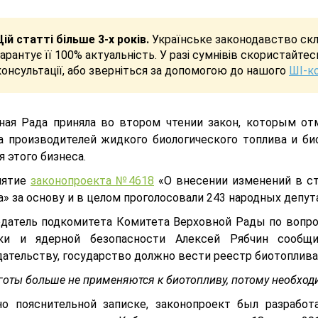
Цій статті більше 3-х років.
Українське законодавство скла
гарантує її 100% актуальність. У разі сумнівів скористайте
консультації, або зверніться за допомогою до нашого
ШІ-к
ная Рада приняла во втором чтении закон, которым от
а производителей жидкого биологического топлива и би
 этого бизнеса.
нятие
законопроекта №4618
«О внесении изменений в ст
а» за основу и в целом проголосовали 243 народных депу
датель подкомитета Комитета Верховной Рады по вопро
ки и ядерной безопасности Алексей Рябчин сообщил
дательству, государство должно вести реестр биотоплива
готы больше не применяются к биотопливу, потому необходи
но пояснительной записке, законопроект был разработ