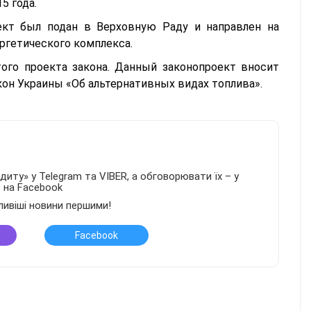
5 года.
ект был подан в Верховную Раду и направлен на
ргетического комплекса.
ого проекта закона. Данный законопроект вносит
кон Украины «Об альтернативных видах топлива».
иту» у Telegram та VIBER, а обговорювати їх – у
в на Facebook
ливіші новини першими!
Facebook