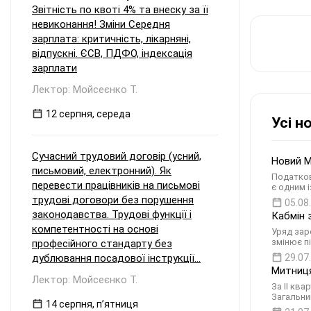
Звітність по квоті 4% та внеску за її
невиконання! Зміни Середня
зарплата: критичність, лікарняні,
відпускні. ЄСВ, ПДФО, індексація
зарплати
Лектор: Мойсеєнко Т.
12 серпня, середа
Усі н
Сучасний трудовий договір (усний,
Новий М
письмовий, електронний). Як
Податков
перевести працівників на письмові
є одним 
трудові договори без порушення
05.08
законодавства. Трудові функції і
Кабмін 
компетентності на основі
Уряд зар
змінює п
професійного стандарту без
дублювання посадової інструкції...
29.07
Митниця
Лектор: Мойсеєнко Т.
За ІІ кв
Загальний
14 серпня, пʼятниця