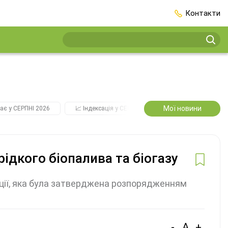
Контакти
Мої новини
ає у СЕРПНІ 2026
📈 Індексація у СЕРПНІ
2️⃣0️⃣2️⃣7️⃣ Усі ключо
ідкого біопалива та біогазу
ції, яка була затверджена розпорядженням
-
A
+