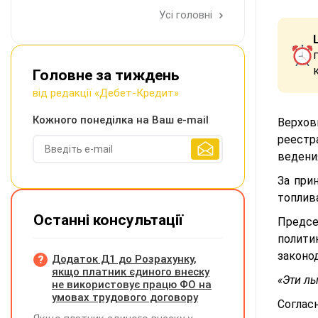
Усі головні
Головне за тиждень
від редакції «Дебет-Кредит»
Кожного понеділка на Ваш e-mail
Верхов
реестр
ведения
За при
топлив
Останні консультації
Предсе
полити
законо
Додаток Д1 до Розрахунку,
якщо платник єдиного внеску
«Эти ль
не використовує працю ФО на
умовах трудового договору
Соглас