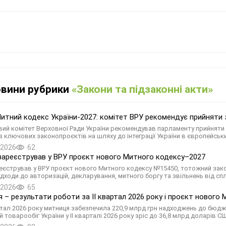
овини рубрики
«Закони та підзаконні акти»
итний кодекс України-2027: комітет ВРУ рекомендує прийняти
ий комітет Верховної Ради України рекомендував парламенту прийняти 
із ключових законопроєктів на шляху до інтеграції України в європейськ
.2026
62
зареєстрував у ВРУ проєкт нового Митного кодексу–2027
еєстрував у ВРУ проєкт нового Митного кодексу №15450, тотожний зак
ідходи до авторизацій, декларування, митного боргу та звільнень від сп
.2026
65
 – результати роботи за ІІ квартал 2026 року і проєкт нового
артал 2026 року митниця забезпечила 220,9 млрд грн надходжень до бюдж
 товарообіг України у ІІ кварталі 2026 року зріс до 36,8 млрд доларів С