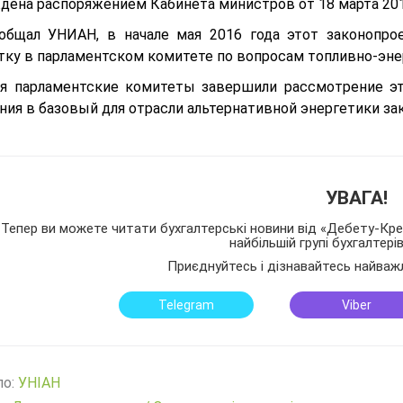
дена распоряжением Кабинета министров от 18 марта 201
общал УНИАН, в начале мая 2016 года этот законопро
тку в парламентском комитете по вопросам топливно-эне
я парламентские комитеты завершили рассмотрение эт
ния в базовый для отрасли альтернативной энергетики за
УВАГА!
Тепер ви можете читати бухгалтерські новини від «Дебету-Кред
найбільшій групі бухгалтері
Приєднуйтесь і дізнавайтесь найваж
Telegram
Viber
ло:
УНІАН