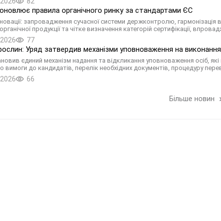
.2026
82
 оновлює правила органічного ринку за стандартами ЄС
новації: запровадження сучасної системи держконтролю, гармонізація 
органічної продукції та чітке визначення категорій сертифікації, впрова
.2026
77
рослин: Уряд затвердив механізми уповноваження на виконання 
новив єдиний механізм надання та відкликання уповноваження осіб, які в
о вимоги до кандидатів, перелік необхідних документів, процедуру пере
.2026
66
Більше новин