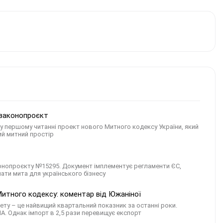
 законопроєкт
у першому читанні проект нового Митного кодексу України, який
ий митний простір
онопроєкту №15295. Документ імплементує регламенти ЄС,
лати мита для українського бізнесу
 Митного кодексу: коментар від Южаніної
ету – це найвищий квартальний показник за останні роки.
ША. Однак імпорт в 2,5 рази перевищує експорт