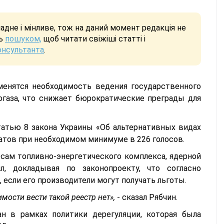
дне і мінливе, тож на даний момент редакція не
сь
пошуком,
щоб читати свіжіші статті і
онсультанта
.
менятся необходимость ведения государственного
огаза, что снижает бюрократические преграды для
атью 8 закона Украины «Об альтернативных видах
татов при необходимом минимуме в 226 голосов.
сам топливно-энергетического комплекса, ядерной
, докладывая по законопроекту, что согласно
, если его производители могут получать льготы.
мости вести такой реестр нет»,
- сказал Рябчин.
ан в рамках политики дерегуляции, которая была