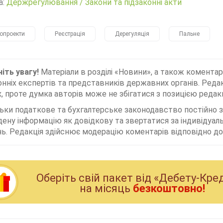
а:
Держрегулювання
/
Закони та підзаконні акти
опроекти
Реєстрація
Дерегуляція
Пальне
іть увагу!
Матеріали в розділі «Новини», а також коментар
нніх експертів та представників державних органів. Редак
, проте думка авторів може не збігатися з позицією редакц
льки податкове та бухгалтерське законодавство постійно
дену інформацію як довідкову та звертатися за індивідуа
ь. Редакція здійснює модерацію коментарів відповідно до 
Оберiть свiй пакет вiд «Дебету-Кре
на мiсяць
безкоштовно!