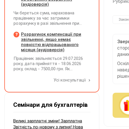
Рубрик
(аудіоверсія)
Чи береться сума, нарахована
працівнику за час затримки
Закон
розрахунку в разі звільнення при
обчсиленні середньомісячної
заробітної плати (винагороди), для
Розрахунок компенсації при
розрахунку внеску на підтримку
звільненні, якщо немає
Зверн
працевлаштування осіб з
повністю відпрацьованого
сторо
інвалідністю?
місяця (аудіоверсія)
даних
Працівник звільняється 29.07.2026
Оскі
року, дата прийняття - 18.06.2026
року, оклад - 7500,00 грн. Як
наве
розрахувати компенсацію трьох
рішен
невикористаних днів відпустки при
Усі консультації
звільненні?
Семінари для бухгалтерів
Великі зарплатні зміни! Зарплатна
Звітність по-новому з липня! Нова