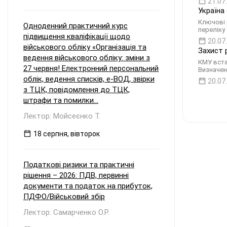
21.07
Україна
Ключові 
Одноденний практичний курс
переліку 
підвищення кваліфікації щодо
20.07
військового обліку «Організація та
Захист 
ведення військового обліку: зміни з
КМУ вста
27 червня! Електронний персональний
Визначен
облік, ведення списків, е-ВОД, звірки
20.07
з ТЦК, повідомлення до ТЦК,
штрафи та помилки...
Лектор: Мойсеєнко Т.
18 серпня, вівторок
Податкові ризики та практичні
рішення – 2026: ПДВ, первинні
документи та податок на прибуток,
ПДФО/Військовий збір
Лектор: Самарченко О.Р.