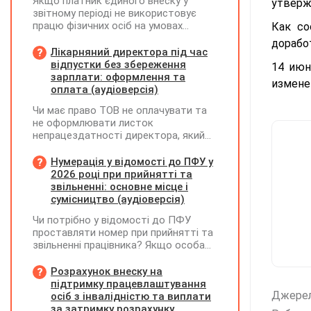
Якщо платник єдиного внеску у
утверж
звітному періоді не використовує
працю фізичних осіб на умовах
Как со
трудового договору (контракту) або
дорабо
на інших умовах, передбачених
Лікарняний директора під час
законодавством, Додаток Д1/
відпустки без збереження
14 июн
Додаток ФІЗ-Д1 за відповідний
зарплати: оформлення та
измене
період не подається
оплата (аудіоверсія)
Чи має право ТОВ не оплачувати та
не оформлювати листок
непрацездатності директора, який
перебуває у відпустці без
збереження заробітної плати під час
Нумерація у відомості до ПФУ у
призупинення діяльності
2026 році при прийнятті та
підприємства?
звільненні: основне місце і
сумісництво (аудіоверсія)
Чи потрібно у відомості до ПФУ
проставляти номер при прийнятті та
звільненні працівника? Якщо особа
одночасно працювала за основним
місцем роботи та за сумісництвом,
Розрахунок внеску на
чи рахується це як два роботодавці?
підтримку працевлаштування
Джере
осіб з інвалідністю та виплати
за затримку розрахунку